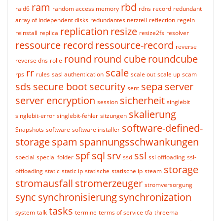
ram
rbd
raid6
random access memory
rdns
record
redundant
array of independent disks
redundantes netzteil
reflection
regeln
replication
resize
reinstall
replica
resize2fs
resolver
ressource record
ressource-record
reverse
round
round cube
roundcube
reverse dns
rolle
rr
scale
rps
rules
sasl authentication
scale out
scale up
scam
sds
secure boot
security
sepa
server
sent
server encryption
sicherheit
session
singlebit
skalierung
singlebit-error
singlebit-fehler
sitzungen
software-defined-
Snapshots
software
software installer
storage
spam
spannungsschwankungen
spf
sql
srv
ssl
special
special folder
ssd
ssl offloading
ssl-
storage
offloading
static
static ip
statische
statische ip
steam
stromausfall
stromerzeuger
stromversorgung
sync
synchronisierung
synchronization
tasks
system
talk
termine
terms of service
tfa
threema