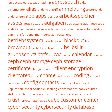
adressbuch
log
accesslog
activation
admin
akku
alias
anmeldung
akkumulator
ändern
angriff
anstehende
app
apps
arbeitsspeicher
änderungen
aps
apt
assets
aufgaben
attack
attacke
auslastung
auth
auth code
authorative
backup
backup-code
backup-codes
backups
bandwidth
banktransfer
benchmark
benutzer
bestellung
betriebssystem
blackout
bios
bitlocker
bonus
brownout
bsi
bsi it-
brute-force
bruteforce
grundschutz
btrfs
caa
calendar
ca
cache
centos
ceph
ceph storage
ceph-storage
certificate
client encryption
change
chatten
clientarea
cname
coding
clone
code
codes
comodo
config
contacts
comodo ev
container
Controlled
Replication Under Scalable Hashing
conversations
copy
counter-
strike
counter-strike global offensive
counter-strike go
credit
crush
cube
customer center
cryptomator
cs:go
cyber security
cybersecurity
database