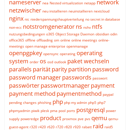
nameserver
network
nea
Nested virtualization
netapp
netzwischer
neu installieren
neuinstallieren
nextcloud
nginx
nic
niederspannungshauptverteilung
no secret in database
notstromgenerator
ns
ntfs
non-ecc
nshv
nutzungsbedingungen
o365
Object Storage Daemon
obsidian
odin
office365
offline
offloading
om
online
online meetings
online-
meetings
open manage enterprise
openmanage
openpgpkey
operating
opensync
operating
system
os
paket wechseln
order
osd
outlook
parallels
parität
parity
partition
password
password manager
passwords
passwort
passwörter
passwortmanager
payment
payment method
paymentmethod
paypal
php
pending changes
phishing
php my admin
php5
php7
postgresql
phpmyadmin
piwik
plesk
pma
pool
ports
power
product
qemu
supply
poweredge
proxmox
pve
pvs
qemu-
raid
guest-agent
r320
r420
r620
r720
r820
r920
rabatt
raid5