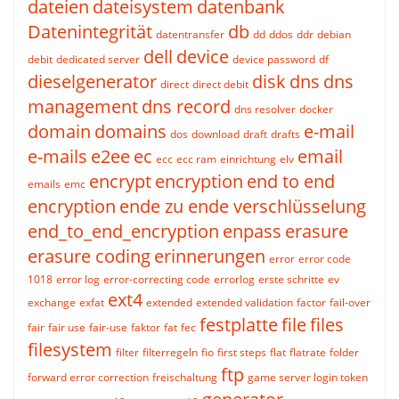
dateien
dateisystem
datenbank
Datenintegrität
db
datentransfer
dd
ddos
ddr
debian
dell
device
debit
dedicated server
device password
df
dieselgenerator
disk
dns
dns
direct
direct debit
management
dns record
dns resolver
docker
domain
domains
e-mail
dos
download
draft
drafts
e-mails
e2ee
ec
email
ecc
ecc ram
einrichtung
elv
encrypt
encryption
end to end
emails
emc
encryption
ende zu ende verschlüsselung
end_to_end_encryption
enpass
erasure
erasure coding
erinnerungen
error
error code
1018
error log
error-correcting code
errorlog
erste schritte
ev
ext4
exchange
exfat
extended
extended validation
factor
fail-over
festplatte
file
files
fair
fair use
fair-use
faktor
fat
fec
filesystem
filter
filterregeln
fio
first steps
flat
flatrate
folder
ftp
forward error correction
freischaltung
game server login token