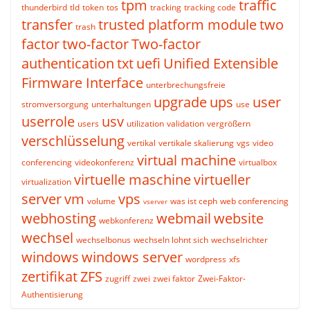
tpm
traffic
thunderbird
tld
token
tos
tracking
tracking code
transfer
trusted platform module
two
trash
factor
two-factor
Two-factor
authentication
txt
uefi
Unified Extensible
Firmware Interface
unterbrechungsfreie
upgrade
ups
user
stromversorgung
unterhaltungen
use
userrole
usv
users
utilization
validation
vergrößern
verschlüsselung
vertikal
vertikale skalierung
vgs
video
virtual machine
conferencing
videokonferenz
virtualbox
virtuelle maschine
virtueller
virtualization
server
vm
vps
volume
was ist ceph
web conferencing
vserver
webhosting
webmail
website
webkonferenz
wechsel
wechselbonus
wechseln lohnt sich
wechselrichter
windows
windows server
wordpress
xfs
zertifikat
ZFS
zugriff
zwei
zwei faktor
Zwei-Faktor-
Authentisierung