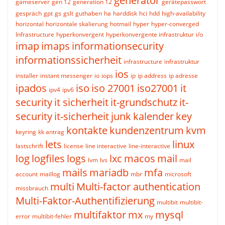
generator
gameserver
gen 12
generation 12
gerätepasswort
gespräch
gpt
gs
gslt
guthaben
ha
harddisk
hci
hdd
high-availability
horizontal
horizontale skalierung
hotmail
hyper
hyper-converged
Infrastructure
hyperkonvergent
hyperkonvergente infrastruktur
i/o
imap
imaps
informationsecurity
informationssicherheit
infrastructure
infrastruktur
ios
installer
instant messenger
io
iops
ip
ip address
ip adresse
ipados
iso
iso 27001
iso27001
it
ipv4
ipv6
security
it sicherheit
it-grundschutz
it-
security
it-sicherheit
junk
kalender
key
kontakte
kundenzentrum
kvm
keyring
kk antrag
lets
linux
lastschrift
license
line interactive
line-interactive
log
logfiles
logs
lxc
macos
mail
lvm
lvs
mail
mails
mariadb
mfa
account
maillog
mbr
microsoft
multi
Multi-factor authentication
missbrauch
Multi-Faktor-Authentifizierung
multibit
multibit-
multifaktor
mx
mysql
error
multibit-fehler
my