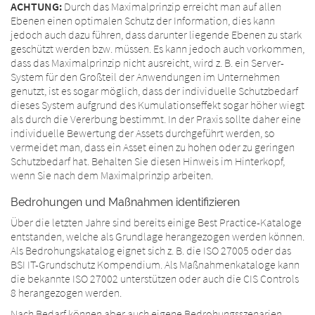
ACHTUNG:
Durch das Maximalprinzip erreicht man auf allen
Ebenen einen optimalen Schutz der Information, dies kann
jedoch auch dazu führen, dass darunter liegende Ebenen zu stark
geschützt werden bzw. müssen. Es kann jedoch auch vorkommen,
dass das Maximalprinzip nicht ausreicht, wird z. B. ein Server-
System für den Großteil der Anwendungen im Unternehmen
genutzt, ist es sogar möglich, dass der individuelle Schutzbedarf
dieses System aufgrund des Kumulationseffekt sogar höher wiegt
als durch die Vererbung bestimmt. In der Praxis sollte daher eine
individuelle Bewertung der Assets durchgeführt werden, so
vermeidet man, dass ein Asset einen zu hohen oder zu geringen
Schutzbedarf hat. Behalten Sie diesen Hinweis im Hinterkopf,
wenn Sie nach dem Maximalprinzip arbeiten.
Bedrohungen und Maßnahmen identifizieren
Über die letzten Jahre sind bereits einige Best Practice-Kataloge
entstanden, welche als Grundlage herangezogen werden können.
Als Bedrohungskatalog eignet sich z. B. die ISO 27005 oder das
BSI IT-Grundschutz Kompendium. Als Maßnahmenkataloge kann
die bekannte ISO 27002 unterstützen oder auch die CIS Controls
8 herangezogen werden.
Nach Bedarf können aber auch eigene Bedrohungsszenarien