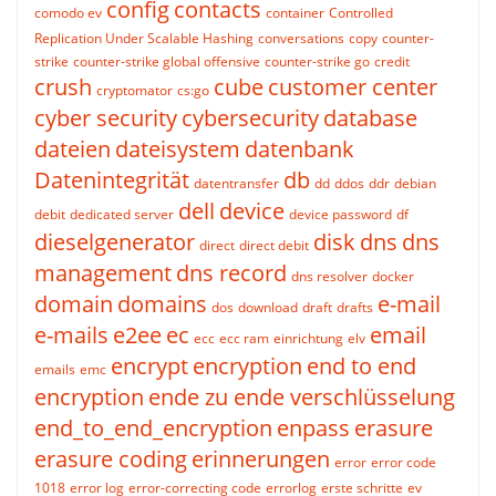
config
contacts
comodo ev
container
Controlled
Replication Under Scalable Hashing
conversations
copy
counter-
strike
counter-strike global offensive
counter-strike go
credit
crush
cube
customer center
cryptomator
cs:go
cyber security
cybersecurity
database
dateien
dateisystem
datenbank
Datenintegrität
db
datentransfer
dd
ddos
ddr
debian
dell
device
debit
dedicated server
device password
df
dieselgenerator
disk
dns
dns
direct
direct debit
management
dns record
dns resolver
docker
domain
domains
e-mail
dos
download
draft
drafts
e-mails
e2ee
ec
email
ecc
ecc ram
einrichtung
elv
encrypt
encryption
end to end
emails
emc
encryption
ende zu ende verschlüsselung
end_to_end_encryption
enpass
erasure
erasure coding
erinnerungen
error
error code
1018
error log
error-correcting code
errorlog
erste schritte
ev