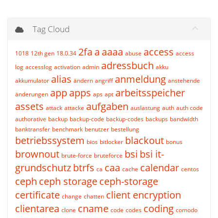
Tag Cloud
2fa
a
aaaa
access
1018
12th gen
18.0.34
abuse
access
adressbuch
log
accesslog
activation
admin
akku
alias
anmeldung
akkumulator
ändern
angriff
anstehende
app
apps
arbeitsspeicher
änderungen
aps
apt
assets
aufgaben
attack
attacke
auslastung
auth
auth code
authorative
backup
backup-code
backup-codes
backups
bandwidth
banktransfer
benchmark
benutzer
bestellung
betriebssystem
blackout
bios
bitlocker
bonus
brownout
bsi
bsi it-
brute-force
bruteforce
grundschutz
btrfs
caa
calendar
ca
cache
centos
ceph
ceph storage
ceph-storage
certificate
client encryption
change
chatten
clientarea
cname
coding
clone
code
codes
comodo