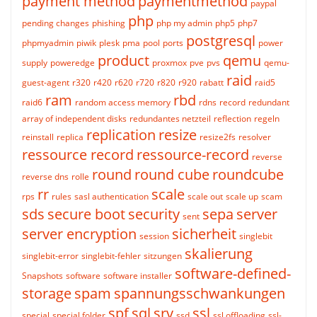
payment method
paymentmethod
paypal
php
pending changes
phishing
php my admin
php5
php7
postgresql
phpmyadmin
piwik
plesk
pma
pool
ports
power
product
qemu
supply
poweredge
proxmox
pve
pvs
qemu-
raid
guest-agent
r320
r420
r620
r720
r820
r920
rabatt
raid5
ram
rbd
raid6
random access memory
rdns
record
redundant
array of independent disks
redundantes netzteil
reflection
regeln
replication
resize
reinstall
replica
resize2fs
resolver
ressource record
ressource-record
reverse
round
round cube
roundcube
reverse dns
rolle
rr
scale
rps
rules
sasl authentication
scale out
scale up
scam
sds
secure boot
security
sepa
server
sent
server encryption
sicherheit
session
singlebit
skalierung
singlebit-error
singlebit-fehler
sitzungen
software-defined-
Snapshots
software
software installer
storage
spam
spannungsschwankungen
spf
sql
srv
ssl
special
special folder
ssd
ssl offloading
ssl-