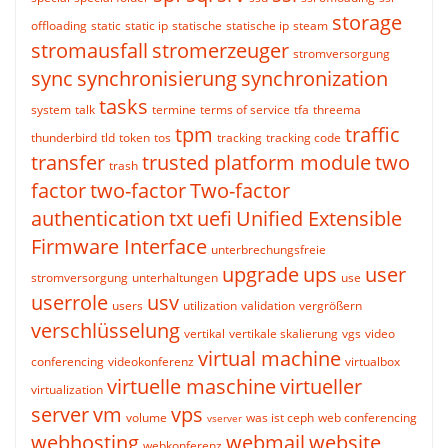
storage
offloading
static
static ip
statische
statische ip
steam
stromausfall
stromerzeuger
stromversorgung
sync
synchronisierung
synchronization
tasks
system
talk
termine
terms of service
tfa
threema
tpm
traffic
thunderbird
tld
token
tos
tracking
tracking code
transfer
trusted platform module
two
trash
factor
two-factor
Two-factor
authentication
txt
uefi
Unified Extensible
Firmware Interface
unterbrechungsfreie
upgrade
ups
user
stromversorgung
unterhaltungen
use
userrole
usv
users
utilization
validation
vergrößern
verschlüsselung
vertikal
vertikale skalierung
vgs
video
virtual machine
conferencing
videokonferenz
virtualbox
virtuelle maschine
virtueller
virtualization
server
vm
vps
volume
was ist ceph
web conferencing
vserver
webhosting
webmail
website
webkonferenz