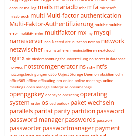
mails
mariadb
mfa
account
maillog
mbr
microsoft
multi
Multi-factor authentication
missbrauch
Multi-Faktor-Authentifizierung
multibit
multibit-
multifaktor
mx
mysql
error
multibit-fehler
my
nameserver
network
nea
Nested virtualization
netapp
netzwischer
neu installieren
neuinstallieren
nextcloud
nginx
nic
niederspannungshauptverteilung
no secret in database
notstromgenerator
ns
ntfs
non-ecc
nshv
nutzungsbedingungen
o365
Object Storage Daemon
obsidian
odin
office365
offline
offloading
om
online
online meetings
online-
meetings
open manage enterprise
openmanage
openpgpkey
operating
opensync
operating
system
os
paket wechseln
order
osd
outlook
parallels
parität
parity
partition
password
password manager
passwords
passwort
passwörter
passwortmanager
payment