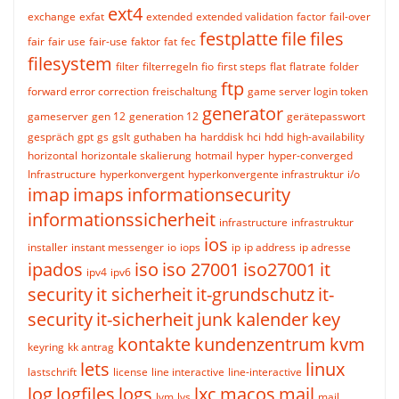
ext4
exchange
exfat
extended
extended validation
factor
fail-over
festplatte
file
files
fair
fair use
fair-use
faktor
fat
fec
filesystem
filter
filterregeln
fio
first steps
flat
flatrate
folder
ftp
forward error correction
freischaltung
game server login token
generator
gameserver
gen 12
generation 12
gerätepasswort
gespräch
gpt
gs
gslt
guthaben
ha
harddisk
hci
hdd
high-availability
horizontal
horizontale skalierung
hotmail
hyper
hyper-converged
Infrastructure
hyperkonvergent
hyperkonvergente infrastruktur
i/o
imap
imaps
informationsecurity
informationssicherheit
infrastructure
infrastruktur
ios
installer
instant messenger
io
iops
ip
ip address
ip adresse
ipados
iso
iso 27001
iso27001
it
ipv4
ipv6
security
it sicherheit
it-grundschutz
it-
security
it-sicherheit
junk
kalender
key
kontakte
kundenzentrum
kvm
keyring
kk antrag
lets
linux
lastschrift
license
line interactive
line-interactive
log
logfiles
logs
lxc
macos
mail
lvm
lvs
mail