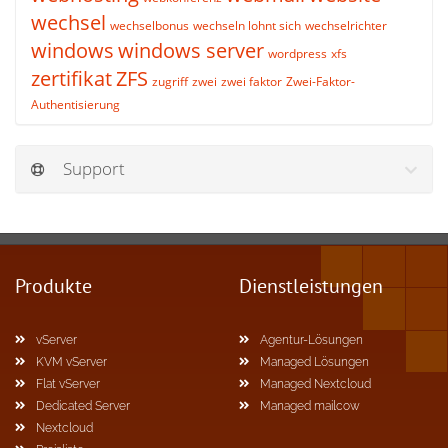
wechsel
wechselbonus
wechseln lohnt sich
wechselrichter
windows
windows server
wordpress
xfs
zertifikat
ZFS
zugriff
zwei
zwei faktor
Zwei-Faktor-
Authentisierung
Support
Produkte
Dienstleistungen
vServer
Agentur-Lösungen
KVM vServer
Managed Lösungen
Flat vServer
Managed Nextcloud
Dedicated Server
Managed mailcow
Nextcloud