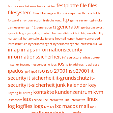
festplatte
file
files
fair
fair use
fair-use
faktor
fat
fec
filesystem
filter
filterregeln
fio
first steps
flat
flatrate
folder
ftp
forward error correction
freischaltung
game server login token
generator
gameserver
gen 12
generation 12
gerätepasswort
gespräch
gpt
gs
gslt
guthaben
ha
harddisk
hci
hdd
high-availability
horizontal
horizontale skalierung
hotmail
hyper
hyper-converged
Infrastructure
hyperkonvergent
hyperkonvergente infrastruktur
i/o
imap
imaps
informationsecurity
informationssicherheit
infrastructure
infrastruktur
ios
installer
instant messenger
io
iops
ip
ip address
ip adresse
ipados
iso
iso 27001
iso27001
it
ipv4
ipv6
security
it sicherheit
it-grundschutz
it-
security
it-sicherheit
junk
kalender
key
kontakte
kundenzentrum
kvm
keyring
kk antrag
lets
linux
lastschrift
license
line interactive
line-interactive
log
logfiles
logs
lxc
macos
mail
lvm
lvs
mail