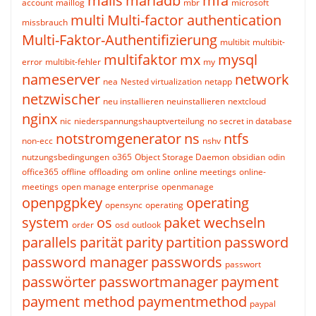
mails
mariadb
mfa
account
maillog
mbr
microsoft
multi
Multi-factor authentication
missbrauch
Multi-Faktor-Authentifizierung
multibit
multibit-
multifaktor
mx
mysql
error
multibit-fehler
my
nameserver
network
nea
Nested virtualization
netapp
netzwischer
neu installieren
neuinstallieren
nextcloud
nginx
nic
niederspannungshauptverteilung
no secret in database
notstromgenerator
ns
ntfs
non-ecc
nshv
nutzungsbedingungen
o365
Object Storage Daemon
obsidian
odin
office365
offline
offloading
om
online
online meetings
online-
meetings
open manage enterprise
openmanage
openpgpkey
operating
opensync
operating
system
os
paket wechseln
order
osd
outlook
parallels
parität
parity
partition
password
password manager
passwords
passwort
passwörter
passwortmanager
payment
payment method
paymentmethod
paypal