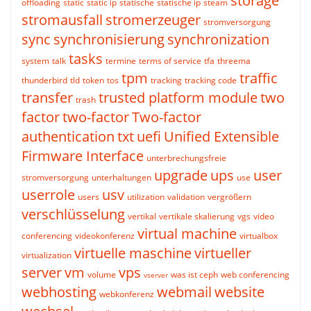
storage
offloading
static
static ip
statische
statische ip
steam
stromausfall
stromerzeuger
stromversorgung
sync
synchronisierung
synchronization
tasks
system
talk
termine
terms of service
tfa
threema
tpm
traffic
thunderbird
tld
token
tos
tracking
tracking code
transfer
trusted platform module
two
trash
factor
two-factor
Two-factor
authentication
txt
uefi
Unified Extensible
Firmware Interface
unterbrechungsfreie
upgrade
ups
user
stromversorgung
unterhaltungen
use
userrole
usv
users
utilization
validation
vergrößern
verschlüsselung
vertikal
vertikale skalierung
vgs
video
virtual machine
conferencing
videokonferenz
virtualbox
virtuelle maschine
virtueller
virtualization
server
vm
vps
volume
was ist ceph
web conferencing
vserver
webhosting
webmail
website
webkonferenz