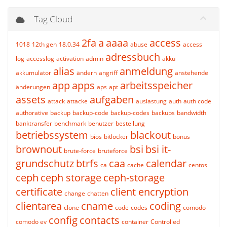
Tag Cloud
2fa
a
aaaa
access
1018
12th gen
18.0.34
abuse
access
adressbuch
log
accesslog
activation
admin
akku
alias
anmeldung
akkumulator
ändern
angriff
anstehende
app
apps
arbeitsspeicher
änderungen
aps
apt
assets
aufgaben
attack
attacke
auslastung
auth
auth code
authorative
backup
backup-code
backup-codes
backups
bandwidth
banktransfer
benchmark
benutzer
bestellung
betriebssystem
blackout
bios
bitlocker
bonus
brownout
bsi
bsi it-
brute-force
bruteforce
grundschutz
btrfs
caa
calendar
ca
cache
centos
ceph
ceph storage
ceph-storage
certificate
client encryption
change
chatten
clientarea
cname
coding
clone
code
codes
comodo
config
contacts
comodo ev
container
Controlled