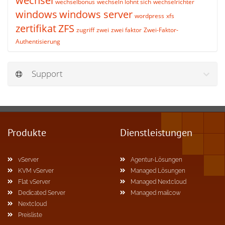
wechsel
wechselbonus
wechseln lohnt sich
wechselrichter
windows
windows server
wordpress
xfs
zertifikat
ZFS
zugriff
zwei
zwei faktor
Zwei-Faktor-
Authentisierung
Support
Produkte
Dienstleistungen
vServer
Agentur-Lösungen
KVM vServer
Managed Lösungen
Flat vServer
Managed Nextcloud
Dedicated Server
Managed mailcow
Nextcloud
Preisliste