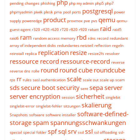
php
pending changes
phishing
php my admin
php5
php7
postgresql
phpmyadmin
piwik
plesk
pma
pool
ports
power
product
qemu
supply
poweredge
proxmox
pve
pvs
qemu-
raid
guest-agent
r320
r420
r620
r720
r820
r920
rabatt
raid5
ram
rbd
raid6
random access memory
rdns
record
redundant
array of independent disks
redundantes netzteil
reflection
regeln
replication
resize
reinstall
replica
resize2fs
resolver
ressource record
ressource-record
reverse
round
round cube
roundcube
reverse dns
rolle
rr
scale
rps
rules
sasl authentication
scale out
scale up
scam
sds
secure boot
security
sepa
server
sent
server encryption
sicherheit
session
singlebit
skalierung
singlebit-error
singlebit-fehler
sitzungen
software-defined-
Snapshots
software
software installer
storage
spam
spannungsschwankungen
spf
sql
srv
ssl
special
special folder
ssd
ssl offloading
ssl-