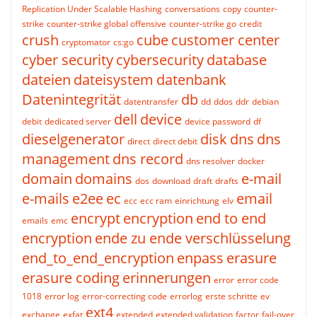
Replication Under Scalable Hashing
conversations
copy
counter-
strike
counter-strike global offensive
counter-strike go
credit
crush
cube
customer center
cryptomator
cs:go
cyber security
cybersecurity
database
dateien
dateisystem
datenbank
Datenintegrität
db
datentransfer
dd
ddos
ddr
debian
dell
device
debit
dedicated server
device password
df
dieselgenerator
disk
dns
dns
direct
direct debit
management
dns record
dns resolver
docker
domain
domains
e-mail
dos
download
draft
drafts
e-mails
e2ee
ec
email
ecc
ecc ram
einrichtung
elv
encrypt
encryption
end to end
emails
emc
encryption
ende zu ende verschlüsselung
end_to_end_encryption
enpass
erasure
erasure coding
erinnerungen
error
error code
1018
error log
error-correcting code
errorlog
erste schritte
ev
ext4
exchange
exfat
extended
extended validation
factor
fail-over