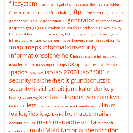
filesystem
filter
filterregeln
fio
first steps
flat
flatrate
folder
ftp
forward error correction
freischaltung
game server login token
generator
gameserver
gen 12
generation 12
gerätepasswort
gespräch
gpt
gs
gslt
guthaben
ha
harddisk
hci
hdd
high-availability
horizontal
horizontale skalierung
hotmail
hyper
hyper-converged
Infrastructure
hyperkonvergent
hyperkonvergente infrastruktur
i/o
imap
imaps
informationsecurity
informationssicherheit
infrastructure
infrastruktur
ios
installer
instant messenger
io
iops
ip
ip address
ip adresse
ipados
iso
iso 27001
iso27001
it
ipv4
ipv6
security
it sicherheit
it-grundschutz
it-
security
it-sicherheit
junk
kalender
key
kontakte
kundenzentrum
kvm
keyring
kk antrag
lets
linux
lastschrift
license
line interactive
line-interactive
log
logfiles
logs
lxc
macos
mail
lvm
lvs
mail
mails
mariadb
mfa
account
maillog
mbr
microsoft
multi
Multi-factor authentication
missbrauch