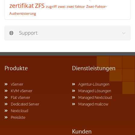
zertifikat
ZFS
zugriff
zwei
zwei faktor
Zwei-Faktor-
Authentisierung
Support
Produkte
Dienstleistungen
vServer
Agentur-Lösungen
KVM vServer
Managed Lösungen
Flat vServer
Managed Nextcloud
Dedicated Server
Managed mailcow
Nextcloud
Preisliste
Kunden