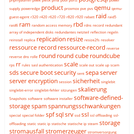
phpmyadmin
piwik
plesk
pma
pool
ports
power
product
qemu
supply
poweredge
proxmox
pve
pvs
qemu-
raid
guest-agent
r320
r420
r620
r720
r820
r920
rabatt
raid5
ram
rbd
raid6
random access memory
rdns
record
redundant
array of independent disks
redundantes netzteil
reflection
regeln
replication
resize
reinstall
replica
resize2fs
resolver
ressource record
ressource-record
reverse
round
round cube
roundcube
reverse dns
rolle
rr
scale
rps
rules
sasl authentication
scale out
scale up
scam
sds
secure boot
security
sepa
server
sent
server encryption
sicherheit
session
singlebit
skalierung
singlebit-error
singlebit-fehler
sitzungen
software-defined-
Snapshots
software
software installer
storage
spam
spannungsschwankungen
spf
sql
srv
ssl
special
special folder
ssd
ssl offloading
ssl-
storage
offloading
static
static ip
statische
statische ip
steam
stromausfall
stromerzeuger
stromversorgung