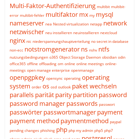
Multi-Faktor-Authentifizierung
multibit
multibit-
multifaktor
mx
mysql
error
multibit-fehler
my
nameserver
network
nea
Nested virtualization
netapp
netzwischer
neu installieren
neuinstallieren
nextcloud
nginx
nic
niederspannungshauptverteilung
no secret in database
notstromgenerator
ns
ntfs
non-ecc
nshv
nutzungsbedingungen
o365
Object Storage Daemon
obsidian
odin
office365
offline
offloading
om
online
online meetings
online-
meetings
open manage enterprise
openmanage
openpgpkey
operating
opensync
operating
system
os
paket wechseln
order
osd
outlook
parallels
parität
parity
partition
password
password manager
passwords
passwort
passwörter
passwortmanager
payment
payment method
paymentmethod
paypal
php
pending changes
phishing
php my admin
php5
php7
postgresql