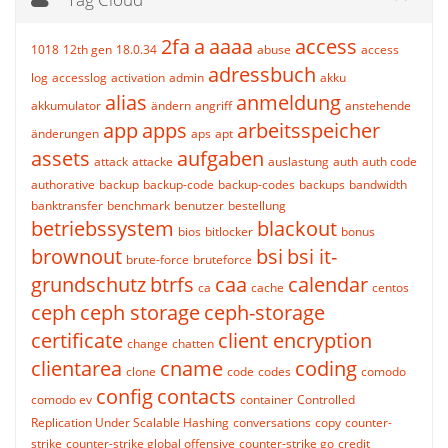
2fa
a
aaaa
access
1018
12th gen
18.0.34
abuse
access
adressbuch
log
accesslog
activation
admin
akku
alias
anmeldung
akkumulator
ändern
angriff
anstehende
app
apps
arbeitsspeicher
änderungen
aps
apt
assets
aufgaben
attack
attacke
auslastung
auth
auth code
authorative
backup
backup-code
backup-codes
backups
bandwidth
banktransfer
benchmark
benutzer
bestellung
betriebssystem
blackout
bios
bitlocker
bonus
brownout
bsi
bsi it-
brute-force
bruteforce
grundschutz
btrfs
caa
calendar
ca
cache
centos
ceph
ceph storage
ceph-storage
certificate
client encryption
change
chatten
clientarea
cname
coding
clone
code
codes
comodo
config
contacts
comodo ev
container
Controlled
Replication Under Scalable Hashing
conversations
copy
counter-
strike
counter-strike global offensive
counter-strike go
credit