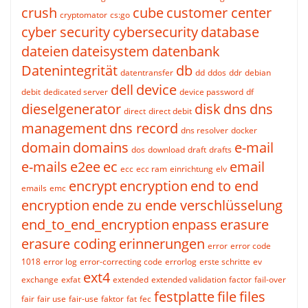
crush
cube
customer center
cryptomator
cs:go
cyber security
cybersecurity
database
dateien
dateisystem
datenbank
Datenintegrität
db
datentransfer
dd
ddos
ddr
debian
dell
device
debit
dedicated server
device password
df
dieselgenerator
disk
dns
dns
direct
direct debit
management
dns record
dns resolver
docker
domain
domains
e-mail
dos
download
draft
drafts
e-mails
e2ee
ec
email
ecc
ecc ram
einrichtung
elv
encrypt
encryption
end to end
emails
emc
encryption
ende zu ende verschlüsselung
end_to_end_encryption
enpass
erasure
erasure coding
erinnerungen
error
error code
1018
error log
error-correcting code
errorlog
erste schritte
ev
ext4
exchange
exfat
extended
extended validation
factor
fail-over
festplatte
file
files
fair
fair use
fair-use
faktor
fat
fec