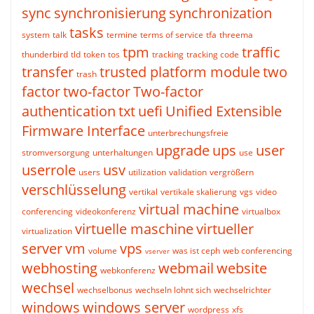
sync
synchronisierung
synchronization
tasks
system
talk
termine
terms of service
tfa
threema
tpm
traffic
thunderbird
tld
token
tos
tracking
tracking code
transfer
trusted platform module
two
trash
factor
two-factor
Two-factor
authentication
txt
uefi
Unified Extensible
Firmware Interface
unterbrechungsfreie
upgrade
ups
user
stromversorgung
unterhaltungen
use
userrole
usv
users
utilization
validation
vergrößern
verschlüsselung
vertikal
vertikale skalierung
vgs
video
virtual machine
conferencing
videokonferenz
virtualbox
virtuelle maschine
virtueller
virtualization
server
vm
vps
volume
was ist ceph
web conferencing
vserver
webhosting
webmail
website
webkonferenz
wechsel
wechselbonus
wechseln lohnt sich
wechselrichter
windows
windows server
wordpress
xfs