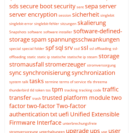
sds
secure boot
security
sepa
server
sent
server encryption
sicherheit
session
singlebit
skalierung
singlebit-error
singlebit-fehler
sitzungen
software-defined-
Snapshots
software
software installer
storage
spam
spannungsschwankungen
spf
sql
srv
ssl
special
special folder
ssd
ssl offloading
ssl-
storage
offloading
static
static ip
statische
statische ip
steam
stromausfall
stromerzeuger
stromversorgung
sync
synchronisierung
synchronization
tasks
system
talk
termine
terms of service
tfa
threema
tpm
traffic
thunderbird
tld
token
tos
tracking
tracking code
transfer
trusted platform module
two
trash
factor
two-factor
Two-factor
authentication
txt
uefi
Unified Extensible
Firmware Interface
unterbrechungsfreie
upgrade
ups
user
stromversorgung
unterhaltungen
use