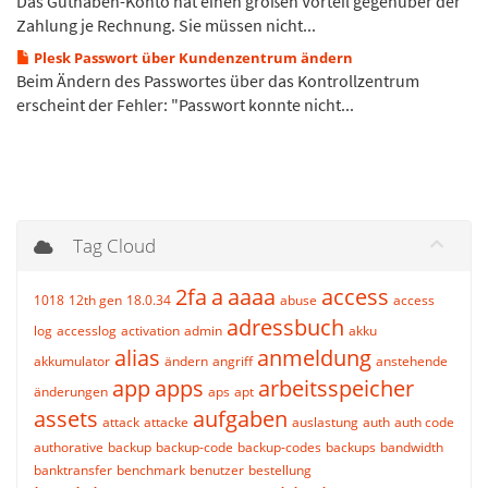
Das Guthaben-Konto hat einen großen Vorteil gegenüber der
Zahlung je Rechnung. Sie müssen nicht...
Plesk Passwort über Kundenzentrum ändern
Beim Ändern des Passwortes über das Kontrollzentrum
erscheint der Fehler: "Passwort konnte nicht...
Tag Cloud
2fa
a
aaaa
access
1018
12th gen
18.0.34
abuse
access
adressbuch
log
accesslog
activation
admin
akku
alias
anmeldung
akkumulator
ändern
angriff
anstehende
app
apps
arbeitsspeicher
änderungen
aps
apt
assets
aufgaben
attack
attacke
auslastung
auth
auth code
authorative
backup
backup-code
backup-codes
backups
bandwidth
banktransfer
benchmark
benutzer
bestellung