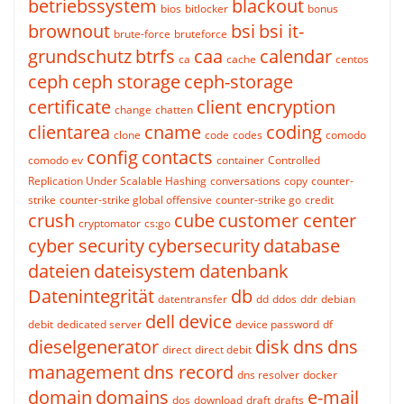
betriebssystem
blackout
bios
bitlocker
bonus
brownout
bsi
bsi it-
brute-force
bruteforce
grundschutz
btrfs
caa
calendar
ca
cache
centos
ceph
ceph storage
ceph-storage
certificate
client encryption
change
chatten
clientarea
cname
coding
clone
code
codes
comodo
config
contacts
comodo ev
container
Controlled
Replication Under Scalable Hashing
conversations
copy
counter-
strike
counter-strike global offensive
counter-strike go
credit
crush
cube
customer center
cryptomator
cs:go
cyber security
cybersecurity
database
dateien
dateisystem
datenbank
Datenintegrität
db
datentransfer
dd
ddos
ddr
debian
dell
device
debit
dedicated server
device password
df
dieselgenerator
disk
dns
dns
direct
direct debit
management
dns record
dns resolver
docker
domain
domains
e-mail
dos
download
draft
drafts