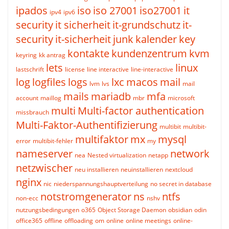
ipados
iso
iso 27001
iso27001
it
ipv4
ipv6
security
it sicherheit
it-grundschutz
it-
security
it-sicherheit
junk
kalender
key
kontakte
kundenzentrum
kvm
keyring
kk antrag
lets
linux
lastschrift
license
line interactive
line-interactive
log
logfiles
logs
lxc
macos
mail
lvm
lvs
mail
mails
mariadb
mfa
account
maillog
mbr
microsoft
multi
Multi-factor authentication
missbrauch
Multi-Faktor-Authentifizierung
multibit
multibit-
multifaktor
mx
mysql
error
multibit-fehler
my
nameserver
network
nea
Nested virtualization
netapp
netzwischer
neu installieren
neuinstallieren
nextcloud
nginx
nic
niederspannungshauptverteilung
no secret in database
notstromgenerator
ns
ntfs
non-ecc
nshv
nutzungsbedingungen
o365
Object Storage Daemon
obsidian
odin
office365
offline
offloading
om
online
online meetings
online-