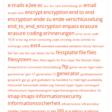
e-mails
e2ee
ec
email
ecc
ecc ram
einrichtung
elv
encrypt
encryption
end to end
emails
emc
encryption
ende zu ende verschlüsselung
end_to_end_encryption
enpass
erasure
erasure coding
erinnerungen
error
error code
1018
error log
error-correcting code
errorlog
erste schritte
ev
ext4
exchange
exfat
extended
extended validation
factor
fail-over
festplatte
file
files
fair
fair use
fair-use
faktor
fat
fec
filesystem
filter
filterregeln
fio
first steps
flat
flatrate
folder
ftp
forward error correction
freischaltung
game server login token
generator
gameserver
gen 12
generation 12
gerätepasswort
gespräch
gpt
gs
gslt
guthaben
ha
harddisk
hci
hdd
high-availability
horizontal
horizontale skalierung
hotmail
hyper
hyper-converged
Infrastructure
hyperkonvergent
hyperkonvergente infrastruktur
i/o
imap
imaps
informationsecurity
informationssicherheit
infrastructure
infrastruktur
ios
installer
instant messenger
io
iops
ip
ip address
ip adresse