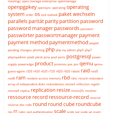
meetings
open manage enterprise
openmanage
openpgpkey
operating
opensync
operating
system
os
paket wechseln
order
osd
outlook
parallels
parität
parity
partition
password
password manager
passwords
passwort
passwörter
passwortmanager
payment
payment method
paymentmethod
paypal
php
pending changes
phishing
php my admin
php5
php7
postgresql
phpmyadmin
piwik
plesk
pma
pool
ports
power
product
qemu
supply
poweredge
proxmox
pve
pvs
qemu-
raid
guest-agent
r320
r420
r620
r720
r820
r920
rabatt
raid5
ram
rbd
raid6
random access memory
rdns
record
redundant
array of independent disks
redundantes netzteil
reflection
regeln
replication
resize
reinstall
replica
resize2fs
resolver
ressource record
ressource-record
reverse
round
round cube
roundcube
reverse dns
rolle
rr
scale
rps
rules
sasl authentication
scale out
scale up
scam