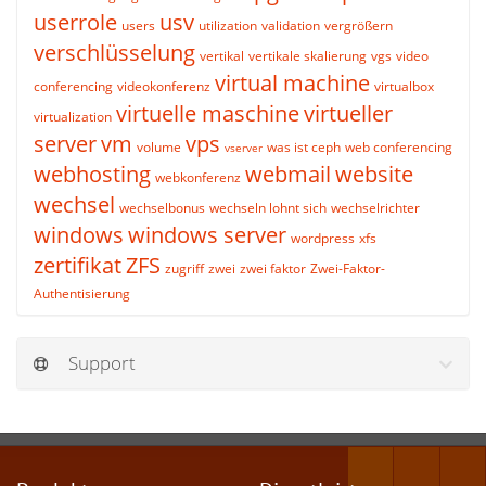
userrole
usv
users
utilization
validation
vergrößern
verschlüsselung
vertikal
vertikale skalierung
vgs
video
virtual machine
conferencing
videokonferenz
virtualbox
virtuelle maschine
virtueller
virtualization
server
vm
vps
volume
was ist ceph
web conferencing
vserver
webhosting
webmail
website
webkonferenz
wechsel
wechselbonus
wechseln lohnt sich
wechselrichter
windows
windows server
wordpress
xfs
zertifikat
ZFS
zugriff
zwei
zwei faktor
Zwei-Faktor-
Authentisierung
Support