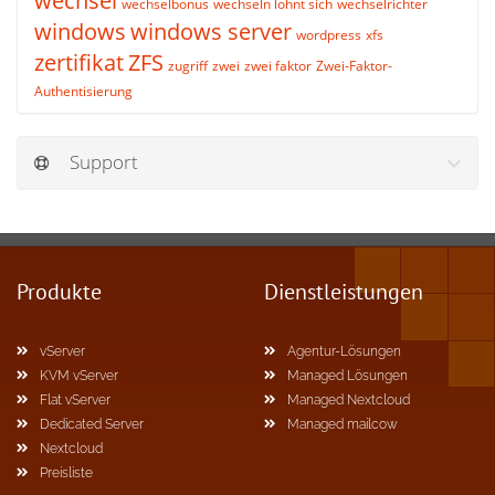
wechsel
wechselbonus
wechseln lohnt sich
wechselrichter
windows
windows server
wordpress
xfs
zertifikat
ZFS
zugriff
zwei
zwei faktor
Zwei-Faktor-
Authentisierung
Support
Produkte
Dienstleistungen
vServer
Agentur-Lösungen
KVM vServer
Managed Lösungen
Flat vServer
Managed Nextcloud
Dedicated Server
Managed mailcow
Nextcloud
Preisliste