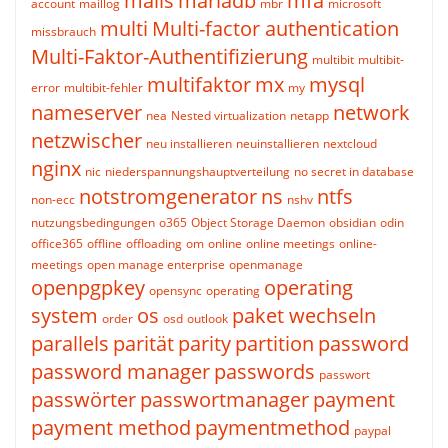
mails
mariadb
mfa
account
maillog
mbr
microsoft
multi
Multi-factor authentication
missbrauch
Multi-Faktor-Authentifizierung
multibit
multibit-
multifaktor
mx
mysql
error
multibit-fehler
my
nameserver
network
nea
Nested virtualization
netapp
netzwischer
neu installieren
neuinstallieren
nextcloud
nginx
nic
niederspannungshauptverteilung
no secret in database
notstromgenerator
ns
ntfs
non-ecc
nshv
nutzungsbedingungen
o365
Object Storage Daemon
obsidian
odin
office365
offline
offloading
om
online
online meetings
online-
meetings
open manage enterprise
openmanage
openpgpkey
operating
opensync
operating
system
os
paket wechseln
order
osd
outlook
parallels
parität
parity
partition
password
password manager
passwords
passwort
passwörter
passwortmanager
payment
payment method
paymentmethod
paypal