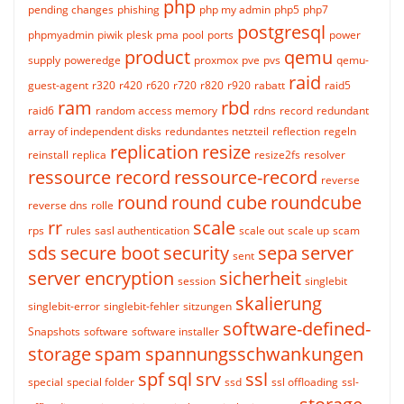
php
pending changes
phishing
php my admin
php5
php7
postgresql
phpmyadmin
piwik
plesk
pma
pool
ports
power
product
qemu
supply
poweredge
proxmox
pve
pvs
qemu-
raid
guest-agent
r320
r420
r620
r720
r820
r920
rabatt
raid5
ram
rbd
raid6
random access memory
rdns
record
redundant
array of independent disks
redundantes netzteil
reflection
regeln
replication
resize
reinstall
replica
resize2fs
resolver
ressource record
ressource-record
reverse
round
round cube
roundcube
reverse dns
rolle
rr
scale
rps
rules
sasl authentication
scale out
scale up
scam
sds
secure boot
security
sepa
server
sent
server encryption
sicherheit
session
singlebit
skalierung
singlebit-error
singlebit-fehler
sitzungen
software-defined-
Snapshots
software
software installer
storage
spam
spannungsschwankungen
spf
sql
srv
ssl
special
special folder
ssd
ssl offloading
ssl-