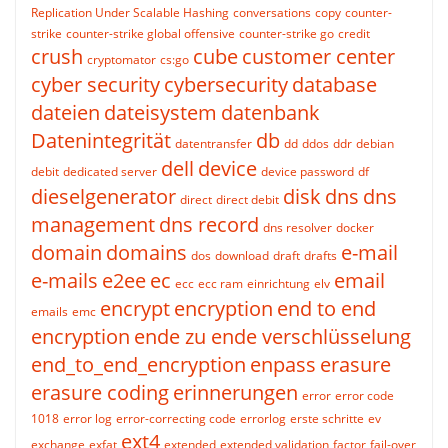
Replication Under Scalable Hashing
conversations
copy
counter-
strike
counter-strike global offensive
counter-strike go
credit
crush
cube
customer center
cryptomator
cs:go
cyber security
cybersecurity
database
dateien
dateisystem
datenbank
Datenintegrität
db
datentransfer
dd
ddos
ddr
debian
dell
device
debit
dedicated server
device password
df
dieselgenerator
disk
dns
dns
direct
direct debit
management
dns record
dns resolver
docker
domain
domains
e-mail
dos
download
draft
drafts
e-mails
e2ee
ec
email
ecc
ecc ram
einrichtung
elv
encrypt
encryption
end to end
emails
emc
encryption
ende zu ende verschlüsselung
end_to_end_encryption
enpass
erasure
erasure coding
erinnerungen
error
error code
1018
error log
error-correcting code
errorlog
erste schritte
ev
ext4
exchange
exfat
extended
extended validation
factor
fail-over