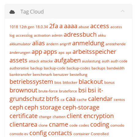
Tag Cloud
2fa
a
aaaa
access
1018
12th gen
18.0.34
abuse
access
adressbuch
log
accesslog
activation
admin
akku
alias
anmeldung
akkumulator
ändern
angriff
anstehende
app
apps
arbeitsspeicher
änderungen
aps
apt
assets
aufgaben
attack
attacke
auslastung
auth
auth code
authorative
backup
backup-code
backup-codes
backups
bandwidth
banktransfer
benchmark
benutzer
bestellung
betriebssystem
blackout
bios
bitlocker
bonus
brownout
bsi
bsi it-
brute-force
bruteforce
grundschutz
btrfs
caa
calendar
ca
cache
centos
ceph
ceph storage
ceph-storage
certificate
client encryption
change
chatten
clientarea
cname
coding
clone
code
codes
comodo
config
contacts
comodo ev
container
Controlled