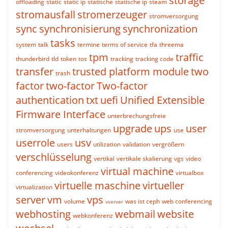
storage
offloading
static
static ip
statische
statische ip
steam
stromausfall
stromerzeuger
stromversorgung
sync
synchronisierung
synchronization
tasks
system
talk
termine
terms of service
tfa
threema
tpm
traffic
thunderbird
tld
token
tos
tracking
tracking code
transfer
trusted platform module
two
trash
factor
two-factor
Two-factor
authentication
txt
uefi
Unified Extensible
Firmware Interface
unterbrechungsfreie
upgrade
ups
user
stromversorgung
unterhaltungen
use
userrole
usv
users
utilization
validation
vergrößern
verschlüsselung
vertikal
vertikale skalierung
vgs
video
virtual machine
conferencing
videokonferenz
virtualbox
virtuelle maschine
virtueller
virtualization
server
vm
vps
volume
was ist ceph
web conferencing
vserver
webhosting
webmail
website
webkonferenz