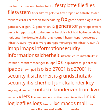
festplatte
file
files
fair
fair use
fair-use
faktor
fat
fec
filesystem
filter
filterregeln
fio
first steps
flat
flatrate
folder
ftp
forward error correction
freischaltung
game server login token
generator
gameserver
gen 12
generation 12
gerätepasswort
gespräch
gpt
gs
gslt
guthaben
ha
harddisk
hci
hdd
high-availability
horizontal
horizontale skalierung
hotmail
hyper
hyper-converged
Infrastructure
hyperkonvergent
hyperkonvergente infrastruktur
i/o
imap
imaps
informationsecurity
informationssicherheit
infrastructure
infrastruktur
ios
installer
instant messenger
io
iops
ip
ip address
ip adresse
ipados
iso
iso 27001
iso27001
it
ipv4
ipv6
security
it sicherheit
it-grundschutz
it-
security
it-sicherheit
junk
kalender
key
kontakte
kundenzentrum
kvm
keyring
kk antrag
lets
linux
lastschrift
license
line interactive
line-interactive
log
logfiles
logs
lxc
macos
mail
lvm
lvs
mail