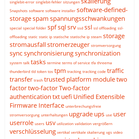
skalierung
singlebit-error
singlebit-fehler
sitzungen
software-defined-
Snapshots
software
software installer
storage
spam
spannungsschwankungen
spf
sql
srv
ssl
special
special folder
ssd
ssl offloading
ssl-
storage
offloading
static
static ip
statische
statische ip
steam
stromausfall
stromerzeuger
stromversorgung
sync
synchronisierung
synchronization
tasks
system
talk
termine
terms of service
tfa
threema
tpm
traffic
thunderbird
tld
token
tos
tracking
tracking code
transfer
trusted platform module
two
trash
factor
two-factor
Two-factor
authentication
txt
uefi
Unified Extensible
Firmware Interface
unterbrechungsfreie
upgrade
ups
user
stromversorgung
unterhaltungen
use
userrole
usv
users
utilization
validation
vergrößern
verschlüsselung
vertikal
vertikale skalierung
vgs
video