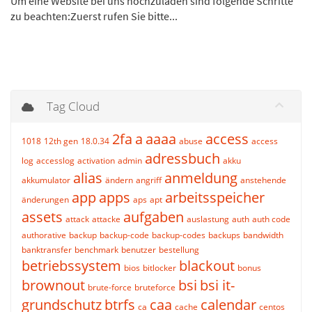
Um eine Website bei uns hochzuladen sind folgende Schritte
zu beachten:Zuerst rufen Sie bitte...
Tag Cloud
2fa
a
aaaa
access
1018
12th gen
18.0.34
abuse
access
adressbuch
log
accesslog
activation
admin
akku
alias
anmeldung
akkumulator
ändern
angriff
anstehende
app
apps
arbeitsspeicher
änderungen
aps
apt
assets
aufgaben
attack
attacke
auslastung
auth
auth code
authorative
backup
backup-code
backup-codes
backups
bandwidth
banktransfer
benchmark
benutzer
bestellung
betriebssystem
blackout
bios
bitlocker
bonus
brownout
bsi
bsi it-
brute-force
bruteforce
grundschutz
btrfs
caa
calendar
ca
cache
centos