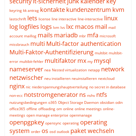
security
it-sicherheit
junk
kalender
key
kontakte
kundenzentrum
kvm
keyring
kk antrag
lets
linux
lastschrift
license
line interactive
line-interactive
log
logfiles
logs
lxc
macos
mail
lvm
lvs
mail
mails
mariadb
mfa
account
maillog
mbr
microsoft
multi
Multi-factor authentication
missbrauch
Multi-Faktor-Authentifizierung
multibit
multibit-
multifaktor
mx
mysql
error
multibit-fehler
my
nameserver
network
nea
Nested virtualization
netapp
netzwischer
neu installieren
neuinstallieren
nextcloud
nginx
nic
niederspannungshauptverteilung
no secret in database
notstromgenerator
ns
ntfs
non-ecc
nshv
nutzungsbedingungen
o365
Object Storage Daemon
obsidian
odin
office365
offline
offloading
om
online
online meetings
online-
meetings
open manage enterprise
openmanage
openpgpkey
operating
opensync
operating
system
os
paket wechseln
order
osd
outlook