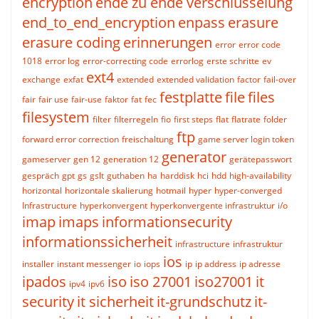
encryption
ende zu ende verschlüsselung
end_to_end_encryption
enpass
erasure
erasure coding
erinnerungen
error
error code
1018
error log
error-correcting code
errorlog
erste schritte
ev
ext4
exchange
exfat
extended
extended validation
factor
fail-over
festplatte
file
files
fair
fair use
fair-use
faktor
fat
fec
filesystem
filter
filterregeln
fio
first steps
flat
flatrate
folder
ftp
forward error correction
freischaltung
game server login token
generator
gameserver
gen 12
generation 12
gerätepasswort
gespräch
gpt
gs
gslt
guthaben
ha
harddisk
hci
hdd
high-availability
horizontal
horizontale skalierung
hotmail
hyper
hyper-converged
Infrastructure
hyperkonvergent
hyperkonvergente infrastruktur
i/o
imap
imaps
informationsecurity
informationssicherheit
infrastructure
infrastruktur
ios
installer
instant messenger
io
iops
ip
ip address
ip adresse
ipados
iso
iso 27001
iso27001
it
ipv4
ipv6
security
it sicherheit
it-grundschutz
it-