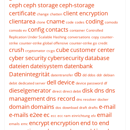
ceph
ceph storage
ceph-storage
certificate
client encryption
change
chatten
clientarea
cname
coding
clone
code
codes
comodo
config
contacts
comodo ev
container
Controlled
Replication Under Scalable Hashing
conversations
copy
counter-
strike
counter-strike global offensive
counter-strike go
credit
crush
cube
customer center
cryptomator
cs:go
cyber security
cybersecurity
database
dateien
dateisystem
datenbank
Datenintegrität
db
datentransfer
dd
ddos
ddr
debian
dell
device
debit
dedicated server
device password
df
dieselgenerator
disk
dns
dns
direct
direct debit
management
dns record
dns resolver
docker
domain
domains
e-mail
dos
download
draft
drafts
e-mails
e2ee
ec
email
ecc
ecc ram
einrichtung
elv
encrypt
encryption
end to end
emails
emc