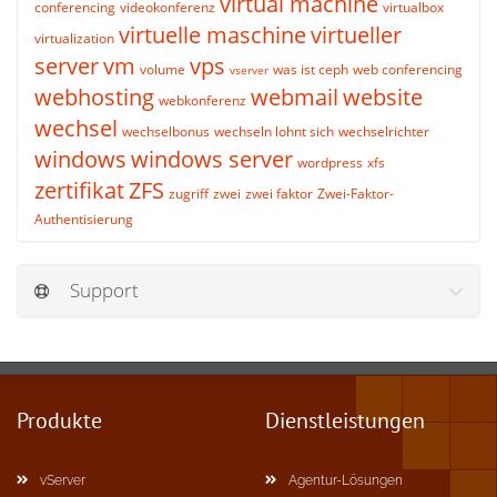
virtual machine
conferencing
videokonferenz
virtualbox
virtuelle maschine
virtueller
virtualization
server
vm
vps
volume
was ist ceph
web conferencing
vserver
webhosting
webmail
website
webkonferenz
wechsel
wechselbonus
wechseln lohnt sich
wechselrichter
windows
windows server
wordpress
xfs
zertifikat
ZFS
zugriff
zwei
zwei faktor
Zwei-Faktor-
Authentisierung
Support
Produkte
Dienstleistungen
vServer
Agentur-Lösungen