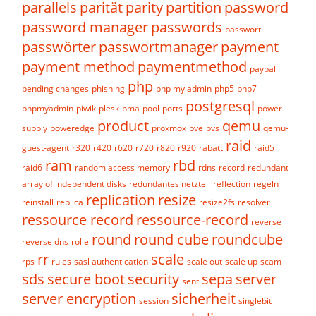
parallels
parität
parity
partition
password
password manager
passwords
passwort
passwörter
passwortmanager
payment
payment method
paymentmethod
paypal
php
pending changes
phishing
php my admin
php5
php7
postgresql
phpmyadmin
piwik
plesk
pma
pool
ports
power
product
qemu
supply
poweredge
proxmox
pve
pvs
qemu-
raid
guest-agent
r320
r420
r620
r720
r820
r920
rabatt
raid5
ram
rbd
raid6
random access memory
rdns
record
redundant
array of independent disks
redundantes netzteil
reflection
regeln
replication
resize
reinstall
replica
resize2fs
resolver
ressource record
ressource-record
reverse
round
round cube
roundcube
reverse dns
rolle
rr
scale
rps
rules
sasl authentication
scale out
scale up
scam
sds
secure boot
security
sepa
server
sent
server encryption
sicherheit
session
singlebit