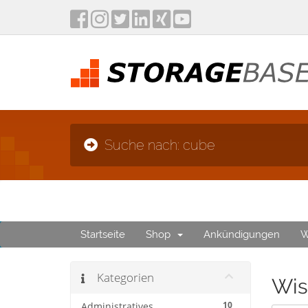
Suche nach: cube
Startseite
Shop
Ankündigungen
W
Kategorien
Wis
10
Administratives