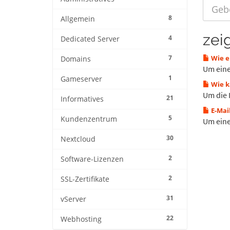
8
Allgemein
zei
4
Dedicated Server
7
Wie er
Domains
Um eine 
1
Gameserver
Wie k
Um die I
21
Informatives
E-Mai
5
Kundenzentrum
Um eine 
30
Nextcloud
2
Software-Lizenzen
2
SSL-Zertifikate
31
vServer
22
Webhosting