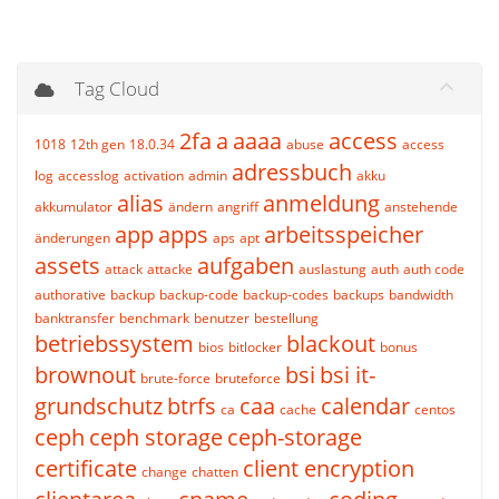
Tag Cloud
2fa
a
aaaa
access
1018
12th gen
18.0.34
abuse
access
adressbuch
log
accesslog
activation
admin
akku
alias
anmeldung
akkumulator
ändern
angriff
anstehende
app
apps
arbeitsspeicher
änderungen
aps
apt
assets
aufgaben
attack
attacke
auslastung
auth
auth code
authorative
backup
backup-code
backup-codes
backups
bandwidth
banktransfer
benchmark
benutzer
bestellung
betriebssystem
blackout
bios
bitlocker
bonus
brownout
bsi
bsi it-
brute-force
bruteforce
grundschutz
btrfs
caa
calendar
ca
cache
centos
ceph
ceph storage
ceph-storage
certificate
client encryption
change
chatten