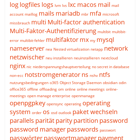
log
logfiles
logs
lxc
macos
mail
lvm
lvs
mail
mails
mariadb
mfa
account
maillog
mbr
microsoft
multi
Multi-factor authentication
missbrauch
Multi-Faktor-Authentifizierung
multibit
multibit-
multifaktor
mx
mysql
error
multibit-fehler
my
nameserver
network
nea
Nested virtualization
netapp
netzwischer
neu installieren
neuinstallieren
nextcloud
nginx
nic
niederspannungshauptverteilung
no secret in database
notstromgenerator
ns
ntfs
non-ecc
nshv
nutzungsbedingungen
o365
Object Storage Daemon
obsidian
odin
office365
offline
offloading
om
online
online meetings
online-
meetings
open manage enterprise
openmanage
openpgpkey
operating
opensync
operating
system
os
paket wechseln
order
osd
outlook
parallels
parität
parity
partition
password
password manager
passwords
passwort
passwörter
passwortmanager
payment