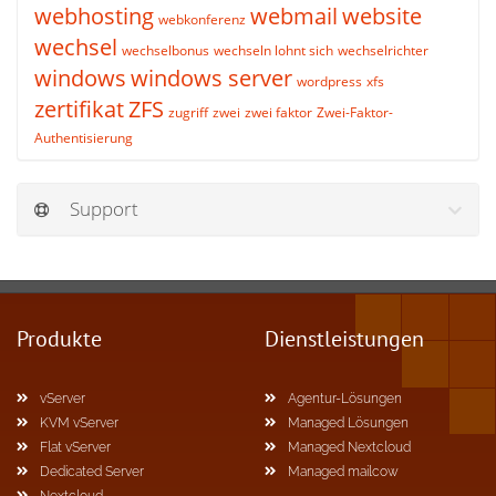
webhosting
webmail
website
webkonferenz
wechsel
wechselbonus
wechseln lohnt sich
wechselrichter
windows
windows server
wordpress
xfs
zertifikat
ZFS
zugriff
zwei
zwei faktor
Zwei-Faktor-
Authentisierung
Support
Produkte
Dienstleistungen
vServer
Agentur-Lösungen
KVM vServer
Managed Lösungen
Flat vServer
Managed Nextcloud
Dedicated Server
Managed mailcow