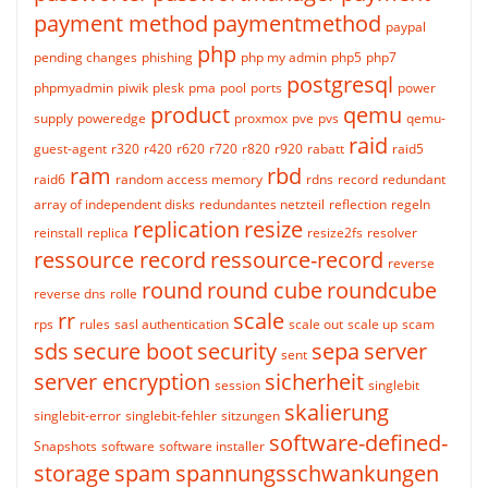
payment method
paymentmethod
paypal
php
pending changes
phishing
php my admin
php5
php7
postgresql
phpmyadmin
piwik
plesk
pma
pool
ports
power
product
qemu
supply
poweredge
proxmox
pve
pvs
qemu-
raid
guest-agent
r320
r420
r620
r720
r820
r920
rabatt
raid5
ram
rbd
raid6
random access memory
rdns
record
redundant
array of independent disks
redundantes netzteil
reflection
regeln
replication
resize
reinstall
replica
resize2fs
resolver
ressource record
ressource-record
reverse
round
round cube
roundcube
reverse dns
rolle
rr
scale
rps
rules
sasl authentication
scale out
scale up
scam
sds
secure boot
security
sepa
server
sent
server encryption
sicherheit
session
singlebit
skalierung
singlebit-error
singlebit-fehler
sitzungen
software-defined-
Snapshots
software
software installer
storage
spam
spannungsschwankungen