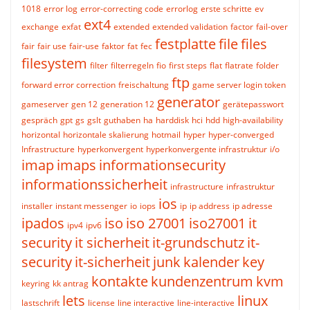
1018
error log
error-correcting code
errorlog
erste schritte
ev
ext4
exchange
exfat
extended
extended validation
factor
fail-over
festplatte
file
files
fair
fair use
fair-use
faktor
fat
fec
filesystem
filter
filterregeln
fio
first steps
flat
flatrate
folder
ftp
forward error correction
freischaltung
game server login token
generator
gameserver
gen 12
generation 12
gerätepasswort
gespräch
gpt
gs
gslt
guthaben
ha
harddisk
hci
hdd
high-availability
horizontal
horizontale skalierung
hotmail
hyper
hyper-converged
Infrastructure
hyperkonvergent
hyperkonvergente infrastruktur
i/o
imap
imaps
informationsecurity
informationssicherheit
infrastructure
infrastruktur
ios
installer
instant messenger
io
iops
ip
ip address
ip adresse
ipados
iso
iso 27001
iso27001
it
ipv4
ipv6
security
it sicherheit
it-grundschutz
it-
security
it-sicherheit
junk
kalender
key
kontakte
kundenzentrum
kvm
keyring
kk antrag
lets
linux
lastschrift
license
line interactive
line-interactive