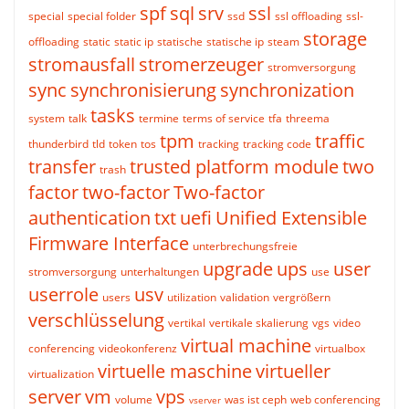
spf
sql
srv
ssl
special
special folder
ssd
ssl offloading
ssl-
storage
offloading
static
static ip
statische
statische ip
steam
stromausfall
stromerzeuger
stromversorgung
sync
synchronisierung
synchronization
tasks
system
talk
termine
terms of service
tfa
threema
tpm
traffic
thunderbird
tld
token
tos
tracking
tracking code
transfer
trusted platform module
two
trash
factor
two-factor
Two-factor
authentication
txt
uefi
Unified Extensible
Firmware Interface
unterbrechungsfreie
upgrade
ups
user
stromversorgung
unterhaltungen
use
userrole
usv
users
utilization
validation
vergrößern
verschlüsselung
vertikal
vertikale skalierung
vgs
video
virtual machine
conferencing
videokonferenz
virtualbox
virtuelle maschine
virtueller
virtualization
server
vm
vps
volume
was ist ceph
web conferencing
vserver