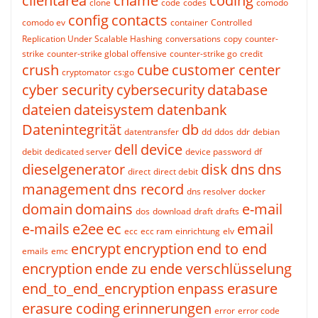
clientarea
cname
coding
clone
code
codes
comodo
config
contacts
comodo ev
container
Controlled
Replication Under Scalable Hashing
conversations
copy
counter-
strike
counter-strike global offensive
counter-strike go
credit
crush
cube
customer center
cryptomator
cs:go
cyber security
cybersecurity
database
dateien
dateisystem
datenbank
Datenintegrität
db
datentransfer
dd
ddos
ddr
debian
dell
device
debit
dedicated server
device password
df
dieselgenerator
disk
dns
dns
direct
direct debit
management
dns record
dns resolver
docker
domain
domains
e-mail
dos
download
draft
drafts
e-mails
e2ee
ec
email
ecc
ecc ram
einrichtung
elv
encrypt
encryption
end to end
emails
emc
encryption
ende zu ende verschlüsselung
end_to_end_encryption
enpass
erasure
erasure coding
erinnerungen
error
error code