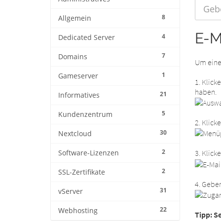
8
Allgemein
E-M
4
Dedicated Server
7
Domains
Um eine 
1
Gameserver
1. Klick
haben.
21
Informatives
5
Kundenzentrum
2. Klick
30
Nextcloud
2
3. Klick
Software-Lizenzen
2
SSL-Zertifikate
4. Geben
31
vServer
22
Webhosting
Tipp: S