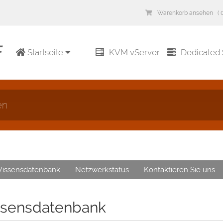
Warenkorb ansehen ( 0
Startseite
KVM vServer
Dedicated 
en
issensdatenbank
Netzwerkstatus
Kontaktieren Sie uns
sensdatenbank