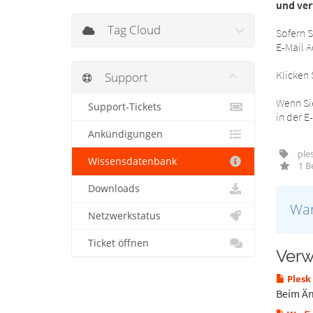
und ver
Tag Cloud
Sofern S
E-Mail A
Klicken 
Support
Wenn Sie
Support-Tickets
in der E
Ankündigungen
ples
Wissensdatenbank
1 Be
Downloads
War
Netzwerkstatus
Ticket öffnen
Verw
Plesk
Beim Än