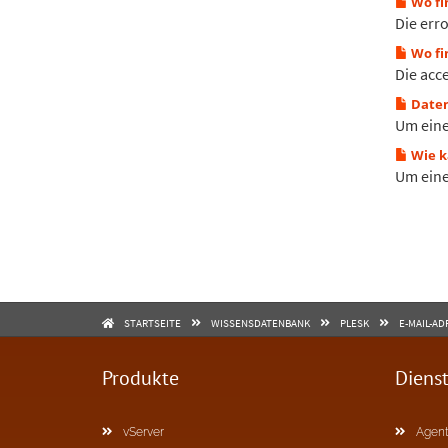
Wo fin
Die erro
Wo fin
Die acce
Daten
Um eine 
Wie k
Um eine 
STARTSEITE
WISSENSDATENBANK
PLESK
E-MAIL-A
Produkte
Diens
vServer
Agent