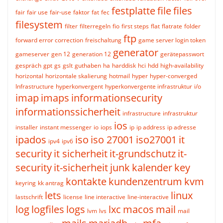
festplatte
file
files
fair
fair use
fair-use
faktor
fat
fec
filesystem
filter
filterregeln
fio
first steps
flat
flatrate
folder
ftp
forward error correction
freischaltung
game server login token
generator
gameserver
gen 12
generation 12
gerätepasswort
gespräch
gpt
gs
gslt
guthaben
ha
harddisk
hci
hdd
high-availability
horizontal
horizontale skalierung
hotmail
hyper
hyper-converged
Infrastructure
hyperkonvergent
hyperkonvergente infrastruktur
i/o
imap
imaps
informationsecurity
informationssicherheit
infrastructure
infrastruktur
ios
installer
instant messenger
io
iops
ip
ip address
ip adresse
ipados
iso
iso 27001
iso27001
it
ipv4
ipv6
security
it sicherheit
it-grundschutz
it-
security
it-sicherheit
junk
kalender
key
kontakte
kundenzentrum
kvm
keyring
kk antrag
lets
linux
lastschrift
license
line interactive
line-interactive
log
logfiles
logs
lxc
macos
mail
lvm
lvs
mail