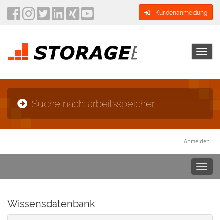
Kundenanmeldung
Toggl
navig
Suche nach: arbeitsspeicher
Anmelden
Toggl
navig
Wissensdatenbank