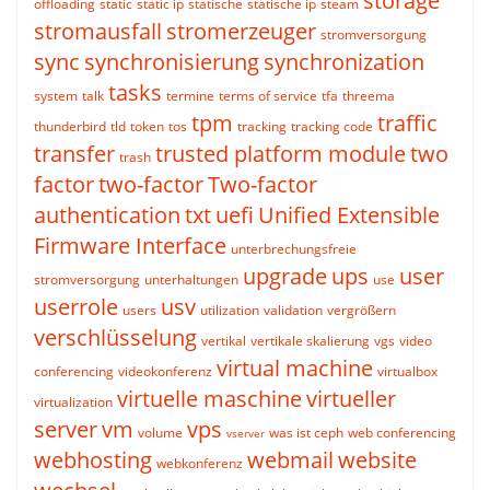
storage
offloading
static
static ip
statische
statische ip
steam
stromausfall
stromerzeuger
stromversorgung
sync
synchronisierung
synchronization
tasks
system
talk
termine
terms of service
tfa
threema
tpm
traffic
thunderbird
tld
token
tos
tracking
tracking code
transfer
trusted platform module
two
trash
factor
two-factor
Two-factor
authentication
txt
uefi
Unified Extensible
Firmware Interface
unterbrechungsfreie
upgrade
ups
user
stromversorgung
unterhaltungen
use
userrole
usv
users
utilization
validation
vergrößern
verschlüsselung
vertikal
vertikale skalierung
vgs
video
virtual machine
conferencing
videokonferenz
virtualbox
virtuelle maschine
virtueller
virtualization
server
vm
vps
volume
was ist ceph
web conferencing
vserver
webhosting
webmail
website
webkonferenz