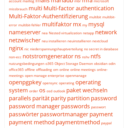
mails
mariadb
mfa
account
maillog
mbr
microsoft
multi
Multi-factor authentication
missbrauch
Multi-Faktor-Authentifizierung
multibit
multibit-
multifaktor
mx
mysql
error
multibit-fehler
my
nameserver
network
nea
Nested virtualization
netapp
netzwischer
neu installieren
neuinstallieren
nextcloud
nginx
nic
niederspannungshauptverteilung
no secret in database
notstromgenerator
ns
ntfs
non-ecc
nshv
nutzungsbedingungen
o365
Object Storage Daemon
obsidian
odin
office365
offline
offloading
om
online
online meetings
online-
meetings
open manage enterprise
openmanage
openpgpkey
operating
opensync
operating
system
os
paket wechseln
order
osd
outlook
parallels
parität
parity
partition
password
password manager
passwords
passwort
passwörter
passwortmanager
payment
payment method
paymentmethod
paypal