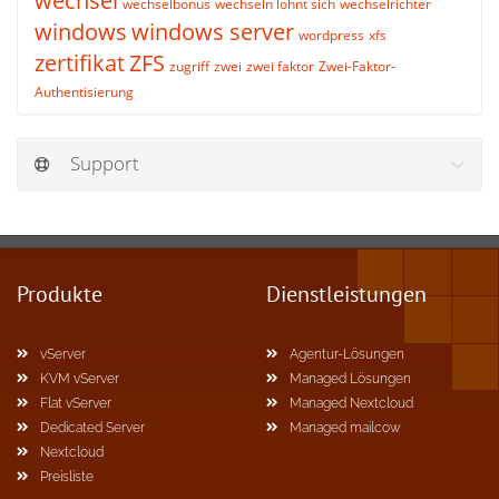
wechsel
wechselbonus
wechseln lohnt sich
wechselrichter
windows
windows server
wordpress
xfs
zertifikat
ZFS
zugriff
zwei
zwei faktor
Zwei-Faktor-
Authentisierung
Support
Produkte
Dienstleistungen
vServer
Agentur-Lösungen
KVM vServer
Managed Lösungen
Flat vServer
Managed Nextcloud
Dedicated Server
Managed mailcow
Nextcloud
Preisliste