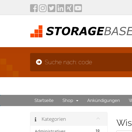
Suche nach: code
Startseite
Shop
Ankündigungen
W
Kategorien
Wis
10
Administratives