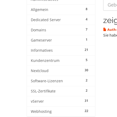
8
Allgemein
zei
4
Dedicated Server
7
Auth-
Domains
Sie hab
1
Gameserver
21
Informatives
5
Kundenzentrum
30
Nextcloud
2
Software-Lizenzen
2
SSL-Zertifikate
31
vServer
22
Webhosting