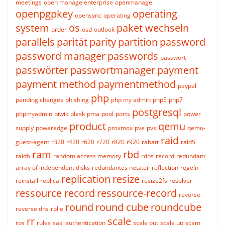
meetings
open manage enterprise
openmanage
openpgpkey
operating
opensync
operating
system
os
paket wechseln
order
osd
outlook
parallels
parität
parity
partition
password
password manager
passwords
passwort
passwörter
passwortmanager
payment
payment method
paymentmethod
paypal
php
pending changes
phishing
php my admin
php5
php7
postgresql
phpmyadmin
piwik
plesk
pma
pool
ports
power
product
qemu
supply
poweredge
proxmox
pve
pvs
qemu-
raid
guest-agent
r320
r420
r620
r720
r820
r920
rabatt
raid5
ram
rbd
raid6
random access memory
rdns
record
redundant
array of independent disks
redundantes netzteil
reflection
regeln
replication
resize
reinstall
replica
resize2fs
resolver
ressource record
ressource-record
reverse
round
round cube
roundcube
reverse dns
rolle
rr
scale
rps
rules
sasl authentication
scale out
scale up
scam