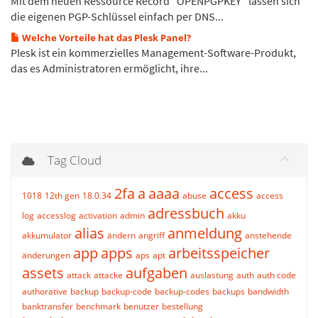
Mit dem neuen Ressource Record "OPENPGPKEY" lassen sich
die eigenen PGP-Schlüssel einfach per DNS...
Welche Vorteile hat das Plesk Panel?
Plesk ist ein kommerzielles Management-Software-Produkt,
das es Administratoren ermöglicht, ihre...
Tag Cloud
2fa
a
aaaa
access
1018
12th gen
18.0.34
abuse
access
adressbuch
log
accesslog
activation
admin
akku
alias
anmeldung
akkumulator
ändern
angriff
anstehende
app
apps
arbeitsspeicher
änderungen
aps
apt
assets
aufgaben
attack
attacke
auslastung
auth
auth code
authorative
backup
backup-code
backup-codes
backups
bandwidth
banktransfer
benchmark
benutzer
bestellung