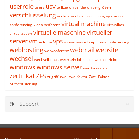
userrole
usv
users
utilization
validation
vergrößern
verschlüsselung
vertikal
vertikale skalierung
vgs
video
virtual machine
conferencing
videokonferenz
virtualbox
virtuelle maschine
virtueller
virtualization
server
vm
vps
volume
was ist ceph
web conferencing
vserver
webhosting
webmail
website
webkonferenz
wechsel
wechselbonus
wechseln lohnt sich
wechselrichter
windows
windows server
wordpress
xfs
zertifikat
ZFS
zugriff
zwei
zwei faktor
Zwei-Faktor-
Authentisierung
Support