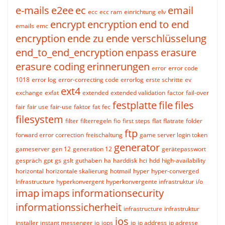
e-mails
e2ee
ec
email
ecc
ecc ram
einrichtung
elv
encrypt
encryption
end to end
emails
emc
encryption
ende zu ende verschlüsselung
end_to_end_encryption
enpass
erasure
erasure coding
erinnerungen
error
error code
1018
error log
error-correcting code
errorlog
erste schritte
ev
ext4
exchange
exfat
extended
extended validation
factor
fail-over
festplatte
file
files
fair
fair use
fair-use
faktor
fat
fec
filesystem
filter
filterregeln
fio
first steps
flat
flatrate
folder
ftp
forward error correction
freischaltung
game server login token
generator
gameserver
gen 12
generation 12
gerätepasswort
gespräch
gpt
gs
gslt
guthaben
ha
harddisk
hci
hdd
high-availability
horizontal
horizontale skalierung
hotmail
hyper
hyper-converged
Infrastructure
hyperkonvergent
hyperkonvergente infrastruktur
i/o
imap
imaps
informationsecurity
informationssicherheit
infrastructure
infrastruktur
ios
installer
instant messenger
io
iops
ip
ip address
ip adresse