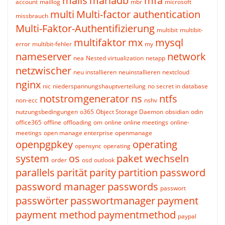
mails
mariadb
mfa
account
maillog
mbr
microsoft
multi
Multi-factor authentication
missbrauch
Multi-Faktor-Authentifizierung
multibit
multibit-
multifaktor
mx
mysql
error
multibit-fehler
my
nameserver
network
nea
Nested virtualization
netapp
netzwischer
neu installieren
neuinstallieren
nextcloud
nginx
nic
niederspannungshauptverteilung
no secret in database
notstromgenerator
ns
ntfs
non-ecc
nshv
nutzungsbedingungen
o365
Object Storage Daemon
obsidian
odin
office365
offline
offloading
om
online
online meetings
online-
meetings
open manage enterprise
openmanage
openpgpkey
operating
opensync
operating
system
os
paket wechseln
order
osd
outlook
parallels
parität
parity
partition
password
password manager
passwords
passwort
passwörter
passwortmanager
payment
payment method
paymentmethod
paypal