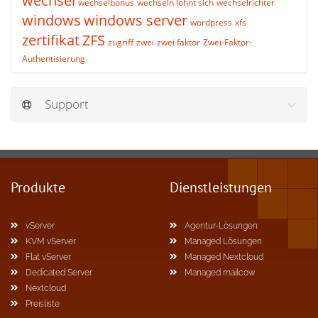
wechsel
wechselbonus
wechseln lohnt sich
wechselrichter
windows
windows server
wordpress
xfs
zertifikat
ZFS
zugriff
zwei
zwei faktor
Zwei-Faktor-
Authentisierung
Support
Produkte
Dienstleistungen
vServer
Agentur-Lösungen
KVM vServer
Managed Lösungen
Flat vServer
Managed Nextcloud
Dedicated Server
Managed mailcow
Nextcloud
Preisliste