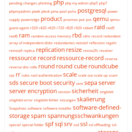
php
pending changes
phishing
php my admin
php5
php7
postgresql
phpmyadmin
piwik
plesk
pma
pool
ports
power
product
qemu
supply
poweredge
proxmox
pve
pvs
qemu-
raid
guest-agent
r320
r420
r620
r720
r820
r920
rabatt
raid5
ram
rbd
raid6
random access memory
rdns
record
redundant
array of independent disks
redundantes netzteil
reflection
regeln
replication
resize
reinstall
replica
resize2fs
resolver
ressource record
ressource-record
reverse
round
round cube
roundcube
reverse dns
rolle
rr
scale
rps
rules
sasl authentication
scale out
scale up
scam
sds
secure boot
security
sepa
server
sent
server encryption
sicherheit
session
singlebit
skalierung
singlebit-error
singlebit-fehler
sitzungen
software-defined-
Snapshots
software
software installer
storage
spam
spannungsschwankungen
spf
sql
srv
ssl
special
special folder
ssd
ssl offloading
ssl-