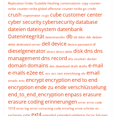
Replication Under Scalable Hashing
conversations
copy
counter-
strike
counter-strike global offensive
counter-strike go
credit
crush
cube
customer center
cryptomator
cs:go
cyber security
cybersecurity
database
dateien
dateisystem
datenbank
Datenintegrität
db
datentransfer
dd
ddos
ddr
debian
dell
device
debit
dedicated server
device password
df
dieselgenerator
disk
dns
dns
direct
direct debit
management
dns record
dns resolver
docker
domain
domains
e-mail
dos
download
draft
drafts
e-mails
e2ee
ec
email
ecc
ecc ram
einrichtung
elv
encrypt
encryption
end to end
emails
emc
encryption
ende zu ende verschlüsselung
end_to_end_encryption
enpass
erasure
erasure coding
erinnerungen
error
error code
1018
error log
error-correcting code
errorlog
erste schritte
ev
ext4
exchange
exfat
extended
extended validation
factor
fail-over