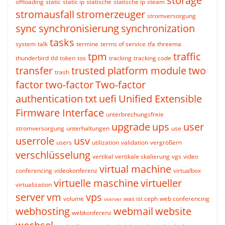
storage
offloading
static
static ip
statische
statische ip
steam
stromausfall
stromerzeuger
stromversorgung
sync
synchronisierung
synchronization
tasks
system
talk
termine
terms of service
tfa
threema
tpm
traffic
thunderbird
tld
token
tos
tracking
tracking code
transfer
trusted platform module
two
trash
factor
two-factor
Two-factor
authentication
txt
uefi
Unified Extensible
Firmware Interface
unterbrechungsfreie
upgrade
ups
user
stromversorgung
unterhaltungen
use
userrole
usv
users
utilization
validation
vergrößern
verschlüsselung
vertikal
vertikale skalierung
vgs
video
virtual machine
conferencing
videokonferenz
virtualbox
virtuelle maschine
virtueller
virtualization
server
vm
vps
volume
was ist ceph
web conferencing
vserver
webhosting
webmail
website
webkonferenz