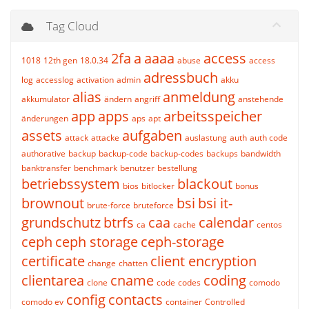
Tag Cloud
2fa
a
aaaa
access
1018
12th gen
18.0.34
abuse
access
adressbuch
log
accesslog
activation
admin
akku
alias
anmeldung
akkumulator
ändern
angriff
anstehende
app
apps
arbeitsspeicher
änderungen
aps
apt
assets
aufgaben
attack
attacke
auslastung
auth
auth code
authorative
backup
backup-code
backup-codes
backups
bandwidth
banktransfer
benchmark
benutzer
bestellung
betriebssystem
blackout
bios
bitlocker
bonus
brownout
bsi
bsi it-
brute-force
bruteforce
grundschutz
btrfs
caa
calendar
ca
cache
centos
ceph
ceph storage
ceph-storage
certificate
client encryption
change
chatten
clientarea
cname
coding
clone
code
codes
comodo
config
contacts
comodo ev
container
Controlled