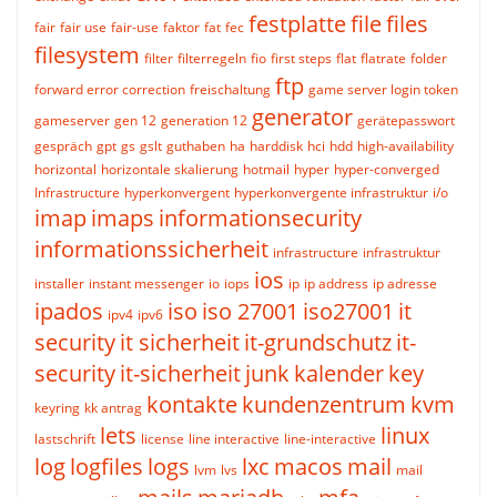
festplatte
file
files
fair
fair use
fair-use
faktor
fat
fec
filesystem
filter
filterregeln
fio
first steps
flat
flatrate
folder
ftp
forward error correction
freischaltung
game server login token
generator
gameserver
gen 12
generation 12
gerätepasswort
gespräch
gpt
gs
gslt
guthaben
ha
harddisk
hci
hdd
high-availability
horizontal
horizontale skalierung
hotmail
hyper
hyper-converged
Infrastructure
hyperkonvergent
hyperkonvergente infrastruktur
i/o
imap
imaps
informationsecurity
informationssicherheit
infrastructure
infrastruktur
ios
installer
instant messenger
io
iops
ip
ip address
ip adresse
ipados
iso
iso 27001
iso27001
it
ipv4
ipv6
security
it sicherheit
it-grundschutz
it-
security
it-sicherheit
junk
kalender
key
kontakte
kundenzentrum
kvm
keyring
kk antrag
lets
linux
lastschrift
license
line interactive
line-interactive
log
logfiles
logs
lxc
macos
mail
lvm
lvs
mail