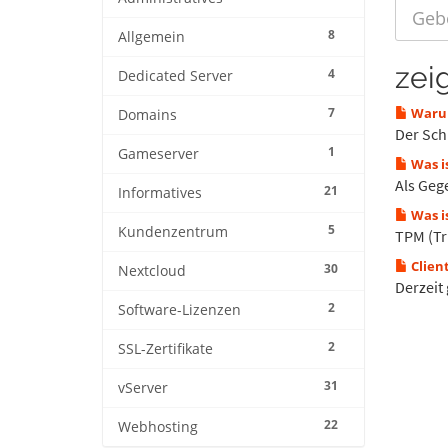
8
Allgemein
zei
4
Dedicated Server
7
Warum
Domains
Der Schu
1
Gameserver
Was is
Als Gege
21
Informatives
Was i
5
Kundenzentrum
TPM (Tr
Client
30
Nextcloud
Derzeit 
2
Software-Lizenzen
2
SSL-Zertifikate
31
vServer
22
Webhosting