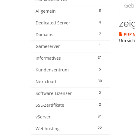
8
Allgemein
zei
4
Dedicated Server
7
PHP M
Domains
Um sich 
1
Gameserver
21
Informatives
5
Kundenzentrum
30
Nextcloud
2
Software-Lizenzen
2
SSL-Zertifikate
31
vServer
22
Webhosting