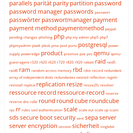
parallels
parität
parity
partition
password
password manager
passwords
passwort
passwörter
passwortmanager
payment
payment method
paymentmethod
paypal
php
pending changes
phishing
php my admin
php5
php7
postgresql
phpmyadmin
piwik
plesk
pma
pool
ports
power
product
qemu
supply
poweredge
proxmox
pve
pvs
qemu-
raid
guest-agent
r320
r420
r620
r720
r820
r920
rabatt
raid5
ram
rbd
raid6
random access memory
rdns
record
redundant
array of independent disks
redundantes netzteil
reflection
regeln
replication
resize
reinstall
replica
resize2fs
resolver
ressource record
ressource-record
reverse
round
round cube
roundcube
reverse dns
rolle
rr
scale
rps
rules
sasl authentication
scale out
scale up
scam
sds
secure boot
security
sepa
server
sent
server encryption
sicherheit
session
singlebit