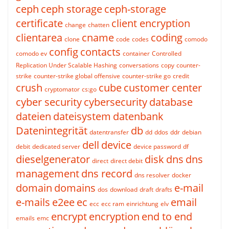
ceph
ceph storage
ceph-storage
certificate
client encryption
change
chatten
clientarea
cname
coding
clone
code
codes
comodo
config
contacts
comodo ev
container
Controlled
Replication Under Scalable Hashing
conversations
copy
counter-
strike
counter-strike global offensive
counter-strike go
credit
crush
cube
customer center
cryptomator
cs:go
cyber security
cybersecurity
database
dateien
dateisystem
datenbank
Datenintegrität
db
datentransfer
dd
ddos
ddr
debian
dell
device
debit
dedicated server
device password
df
dieselgenerator
disk
dns
dns
direct
direct debit
management
dns record
dns resolver
docker
domain
domains
e-mail
dos
download
draft
drafts
e-mails
e2ee
ec
email
ecc
ecc ram
einrichtung
elv
encrypt
encryption
end to end
emails
emc