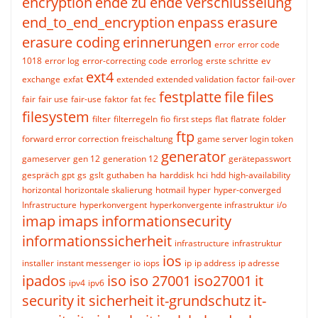
encryption
ende zu ende verschlüsselung
end_to_end_encryption
enpass
erasure
erasure coding
erinnerungen
error
error code
1018
error log
error-correcting code
errorlog
erste schritte
ev
ext4
exchange
exfat
extended
extended validation
factor
fail-over
festplatte
file
files
fair
fair use
fair-use
faktor
fat
fec
filesystem
filter
filterregeln
fio
first steps
flat
flatrate
folder
ftp
forward error correction
freischaltung
game server login token
generator
gameserver
gen 12
generation 12
gerätepasswort
gespräch
gpt
gs
gslt
guthaben
ha
harddisk
hci
hdd
high-availability
horizontal
horizontale skalierung
hotmail
hyper
hyper-converged
Infrastructure
hyperkonvergent
hyperkonvergente infrastruktur
i/o
imap
imaps
informationsecurity
informationssicherheit
infrastructure
infrastruktur
ios
installer
instant messenger
io
iops
ip
ip address
ip adresse
ipados
iso
iso 27001
iso27001
it
ipv4
ipv6
security
it sicherheit
it-grundschutz
it-