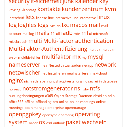
security
it-sicherheit
junk
kalender
key
kontakte
kundenzentrum
kvm
keyring
kk antrag
lets
linux
lastschrift
license
line interactive
line-interactive
log
logfiles
logs
lxc
macos
mail
lvm
lvs
mail
mails
mariadb
mfa
account
maillog
mbr
microsoft
multi
Multi-factor authentication
missbrauch
Multi-Faktor-Authentifizierung
multibit
multibit-
multifaktor
mx
mysql
error
multibit-fehler
my
nameserver
network
nea
Nested virtualization
netapp
netzwischer
neu installieren
neuinstallieren
nextcloud
nginx
nic
niederspannungshauptverteilung
no secret in database
notstromgenerator
ns
ntfs
non-ecc
nshv
nutzungsbedingungen
o365
Object Storage Daemon
obsidian
odin
office365
offline
offloading
om
online
online meetings
online-
meetings
open manage enterprise
openmanage
openpgpkey
operating
opensync
operating
system
os
paket wechseln
order
osd
outlook