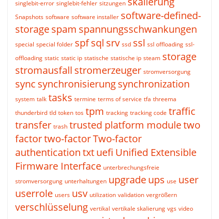
skalierung
singlebit-error
singlebit-fehler
sitzungen
software-defined-
Snapshots
software
software installer
storage
spam
spannungsschwankungen
spf
sql
srv
ssl
special
special folder
ssd
ssl offloading
ssl-
storage
offloading
static
static ip
statische
statische ip
steam
stromausfall
stromerzeuger
stromversorgung
sync
synchronisierung
synchronization
tasks
system
talk
termine
terms of service
tfa
threema
tpm
traffic
thunderbird
tld
token
tos
tracking
tracking code
transfer
trusted platform module
two
trash
factor
two-factor
Two-factor
authentication
txt
uefi
Unified Extensible
Firmware Interface
unterbrechungsfreie
upgrade
ups
user
stromversorgung
unterhaltungen
use
userrole
usv
users
utilization
validation
vergrößern
verschlüsselung
vertikal
vertikale skalierung
vgs
video