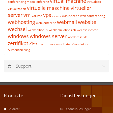
virtual machine
conferencing
videokonferenz
virtualbox
virtuelle maschine
virtueller
virtualization
server
vm
vps
volume
was ist ceph
web conferencing
vserver
webhosting
webmail
website
webkonferenz
wechsel
wechselbonus
wechseln lohnt sich
wechselrichter
windows
windows server
wordpress
xfs
zertifikat
ZFS
zugriff
zwei
zwei faktor
Zwei-Faktor-
Authentisierung
Support
Produkte
Dienstleistungen
vServer
Agentur-Lösungen