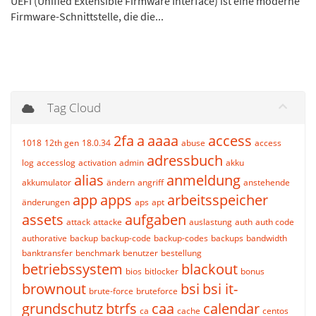
UEFI (Unified Extensible Firmware Interface) ist eine moderne
Firmware-Schnittstelle, die die...
Tag Cloud
2fa
a
aaaa
access
1018
12th gen
18.0.34
abuse
access
adressbuch
log
accesslog
activation
admin
akku
alias
anmeldung
akkumulator
ändern
angriff
anstehende
app
apps
arbeitsspeicher
änderungen
aps
apt
assets
aufgaben
attack
attacke
auslastung
auth
auth code
authorative
backup
backup-code
backup-codes
backups
bandwidth
banktransfer
benchmark
benutzer
bestellung
betriebssystem
blackout
bios
bitlocker
bonus
brownout
bsi
bsi it-
brute-force
bruteforce
grundschutz
btrfs
caa
calendar
ca
cache
centos