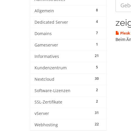
8
Allgemein
zei
4
Dedicated Server
7
Plesk
Domains
Beim Än
1
Gameserver
21
Informatives
5
Kundenzentrum
30
Nextcloud
2
Software-Lizenzen
2
SSL-Zertifikate
31
vServer
22
Webhosting