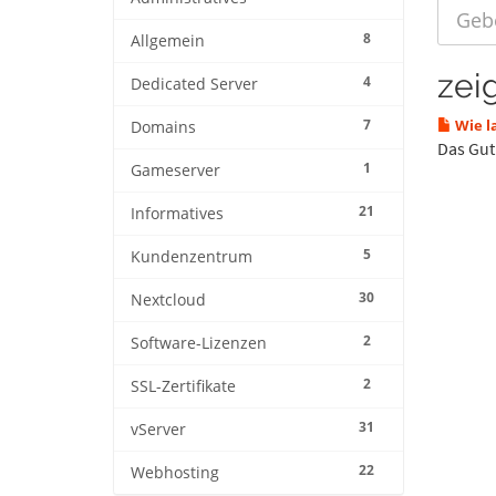
8
Allgemein
zeig
4
Dedicated Server
7
Wie l
Domains
Das Gut
1
Gameserver
21
Informatives
5
Kundenzentrum
30
Nextcloud
2
Software-Lizenzen
2
SSL-Zertifikate
31
vServer
22
Webhosting