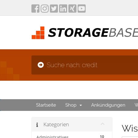
Suche nach: credit
Startseite
Shop
Ankündigungen
W
Kategorien
Wis
10
Administratives