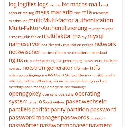
log
logfiles
logs
lxc
macos
mail
lvm
lvs
mail
mails
mariadb
mfa
account
maillog
mbr
microsoft
multi
Multi-factor authentication
missbrauch
Multi-Faktor-Authentifizierung
multibit
multibit-
multifaktor
mx
mysql
error
multibit-fehler
my
nameserver
network
nea
Nested virtualization
netapp
netzwischer
neu installieren
neuinstallieren
nextcloud
nginx
nic
niederspannungshauptverteilung
no secret in database
notstromgenerator
ns
ntfs
non-ecc
nshv
nutzungsbedingungen
o365
Object Storage Daemon
obsidian
odin
office365
offline
offloading
om
online
online meetings
online-
meetings
open manage enterprise
openmanage
openpgpkey
operating
opensync
operating
system
os
paket wechseln
order
osd
outlook
parallels
parität
parity
partition
password
password manager
passwords
passwort
passwörter
passwortmanager
payment