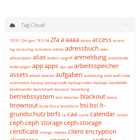
Tag Cloud
2fa
a
aaaa
access
1018
12th gen
18.0.34
abuse
access
adressbuch
log
accesslog
activation
admin
akku
alias
anmeldung
akkumulator
ändern
angriff
anstehende
app
apps
arbeitsspeicher
änderungen
aps
apt
assets
aufgaben
attack
attacke
auslastung
auth
auth code
authorative
backup
backup-code
backup-codes
backups
bandwidth
banktransfer
benchmark
benutzer
bestellung
betriebssystem
blackout
bios
bitlocker
bonus
brownout
bsi
bsi it-
brute-force
bruteforce
grundschutz
btrfs
caa
calendar
ca
cache
centos
ceph
ceph storage
ceph-storage
certificate
client encryption
change
chatten