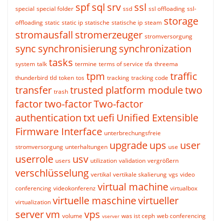
spf
sql
srv
ssl
special
special folder
ssd
ssl offloading
ssl-
storage
offloading
static
static ip
statische
statische ip
steam
stromausfall
stromerzeuger
stromversorgung
sync
synchronisierung
synchronization
tasks
system
talk
termine
terms of service
tfa
threema
tpm
traffic
thunderbird
tld
token
tos
tracking
tracking code
transfer
trusted platform module
two
trash
factor
two-factor
Two-factor
authentication
txt
uefi
Unified Extensible
Firmware Interface
unterbrechungsfreie
upgrade
ups
user
stromversorgung
unterhaltungen
use
userrole
usv
users
utilization
validation
vergrößern
verschlüsselung
vertikal
vertikale skalierung
vgs
video
virtual machine
conferencing
videokonferenz
virtualbox
virtuelle maschine
virtueller
virtualization
server
vm
vps
volume
was ist ceph
web conferencing
vserver