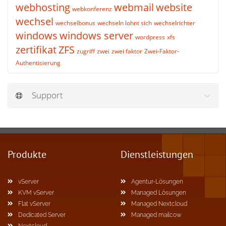
webhosting
webmail
website
webkonferenz
wechsel
wechselbonus
wechseln lohnt sich
wechselrichter
windows
windows server
wordpress
xfs
zertifikat
ZFS
zugriff
zwei
zwei faktor
Zwei-Faktor-
Authentisierung
Support
Produkte
Dienstleistungen
vServer
Agentur-Lösungen
KVM vServer
Managed Lösungen
Flat vServer
Managed Nextcloud
Dedicated Server
Managed mailcow