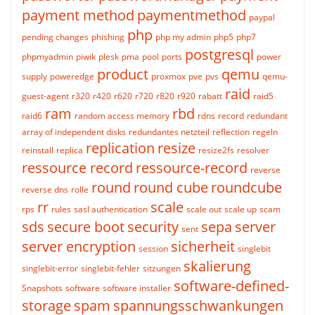
payment method
paymentmethod
paypal
php
pending changes
phishing
php my admin
php5
php7
postgresql
phpmyadmin
piwik
plesk
pma
pool
ports
power
product
qemu
supply
poweredge
proxmox
pve
pvs
qemu-
raid
guest-agent
r320
r420
r620
r720
r820
r920
rabatt
raid5
ram
rbd
raid6
random access memory
rdns
record
redundant
array of independent disks
redundantes netzteil
reflection
regeln
replication
resize
reinstall
replica
resize2fs
resolver
ressource record
ressource-record
reverse
round
round cube
roundcube
reverse dns
rolle
rr
scale
rps
rules
sasl authentication
scale out
scale up
scam
sds
secure boot
security
sepa
server
sent
server encryption
sicherheit
session
singlebit
skalierung
singlebit-error
singlebit-fehler
sitzungen
software-defined-
Snapshots
software
software installer
storage
spam
spannungsschwankungen