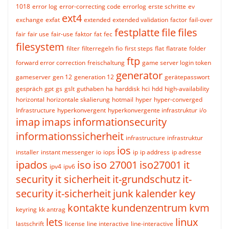
1018
error log
error-correcting code
errorlog
erste schritte
ev
ext4
exchange
exfat
extended
extended validation
factor
fail-over
festplatte
file
files
fair
fair use
fair-use
faktor
fat
fec
filesystem
filter
filterregeln
fio
first steps
flat
flatrate
folder
ftp
forward error correction
freischaltung
game server login token
generator
gameserver
gen 12
generation 12
gerätepasswort
gespräch
gpt
gs
gslt
guthaben
ha
harddisk
hci
hdd
high-availability
horizontal
horizontale skalierung
hotmail
hyper
hyper-converged
Infrastructure
hyperkonvergent
hyperkonvergente infrastruktur
i/o
imap
imaps
informationsecurity
informationssicherheit
infrastructure
infrastruktur
ios
installer
instant messenger
io
iops
ip
ip address
ip adresse
ipados
iso
iso 27001
iso27001
it
ipv4
ipv6
security
it sicherheit
it-grundschutz
it-
security
it-sicherheit
junk
kalender
key
kontakte
kundenzentrum
kvm
keyring
kk antrag
lets
linux
lastschrift
license
line interactive
line-interactive