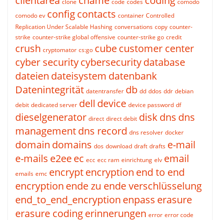
clientarea
cname
coding
clone
code
codes
comodo
config
contacts
comodo ev
container
Controlled
Replication Under Scalable Hashing
conversations
copy
counter-
strike
counter-strike global offensive
counter-strike go
credit
crush
cube
customer center
cryptomator
cs:go
cyber security
cybersecurity
database
dateien
dateisystem
datenbank
Datenintegrität
db
datentransfer
dd
ddos
ddr
debian
dell
device
debit
dedicated server
device password
df
dieselgenerator
disk
dns
dns
direct
direct debit
management
dns record
dns resolver
docker
domain
domains
e-mail
dos
download
draft
drafts
e-mails
e2ee
ec
email
ecc
ecc ram
einrichtung
elv
encrypt
encryption
end to end
emails
emc
encryption
ende zu ende verschlüsselung
end_to_end_encryption
enpass
erasure
erasure coding
erinnerungen
error
error code