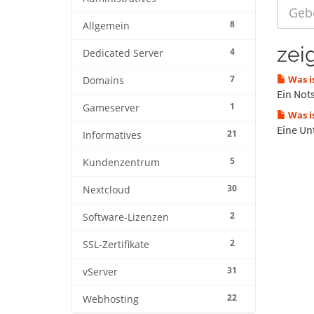
8
Allgemein
zei
4
Dedicated Server
7
Was i
Domains
Ein Not
1
Gameserver
Was i
Eine Un
21
Informatives
5
Kundenzentrum
30
Nextcloud
2
Software-Lizenzen
2
SSL-Zertifikate
31
vServer
22
Webhosting