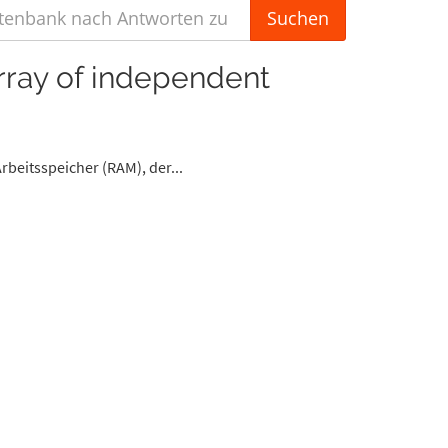
array of independent
beitsspeicher (RAM), der...