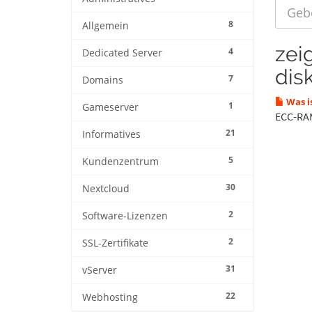
8
Allgemein
zei
4
Dedicated Server
disk
7
Domains
Was i
1
Gameserver
ECC-RAM
21
Informatives
5
Kundenzentrum
30
Nextcloud
2
Software-Lizenzen
2
SSL-Zertifikate
31
vServer
22
Webhosting