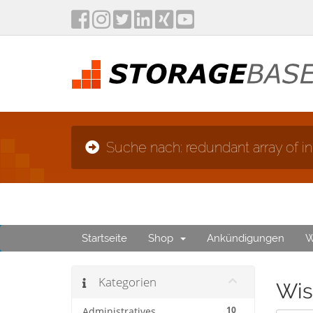
Suche nach: redundant array of i
Startseite
Shop
Ankündigungen
W
Kategorien
Wis
10
Administratives