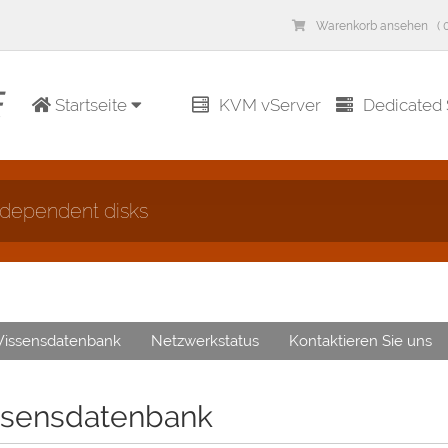
Warenkorb ansehen ( 0
Startseite
KVM vServer
Dedicated 
ndependent disks
issensdatenbank
Netzwerkstatus
Kontaktieren Sie uns
sensdatenbank