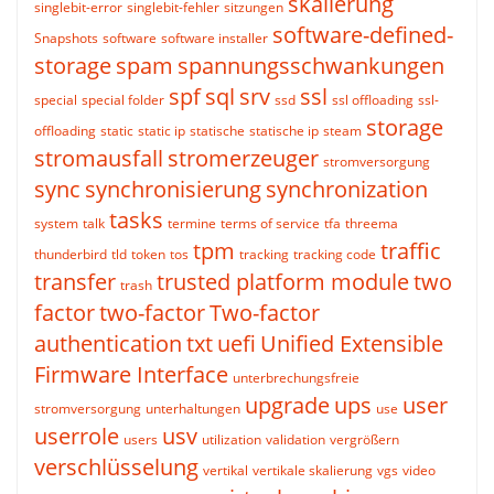
skalierung
singlebit-error
singlebit-fehler
sitzungen
software-defined-
Snapshots
software
software installer
storage
spam
spannungsschwankungen
spf
sql
srv
ssl
special
special folder
ssd
ssl offloading
ssl-
storage
offloading
static
static ip
statische
statische ip
steam
stromausfall
stromerzeuger
stromversorgung
sync
synchronisierung
synchronization
tasks
system
talk
termine
terms of service
tfa
threema
tpm
traffic
thunderbird
tld
token
tos
tracking
tracking code
transfer
trusted platform module
two
trash
factor
two-factor
Two-factor
authentication
txt
uefi
Unified Extensible
Firmware Interface
unterbrechungsfreie
upgrade
ups
user
stromversorgung
unterhaltungen
use
userrole
usv
users
utilization
validation
vergrößern
verschlüsselung
vertikal
vertikale skalierung
vgs
video