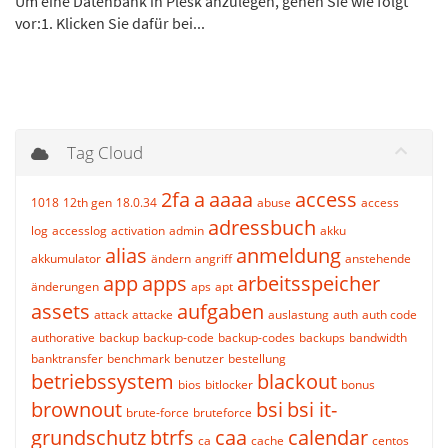
Um eine Datenbank in Plesk anzulegen, gehen Sie wie folgt
vor:1. Klicken Sie dafür bei...
Tag Cloud
2fa
a
aaaa
access
1018
12th gen
18.0.34
abuse
access
adressbuch
log
accesslog
activation
admin
akku
alias
anmeldung
akkumulator
ändern
angriff
anstehende
app
apps
arbeitsspeicher
änderungen
aps
apt
assets
aufgaben
attack
attacke
auslastung
auth
auth code
authorative
backup
backup-code
backup-codes
backups
bandwidth
banktransfer
benchmark
benutzer
bestellung
betriebssystem
blackout
bios
bitlocker
bonus
brownout
bsi
bsi it-
brute-force
bruteforce
grundschutz
btrfs
caa
calendar
ca
cache
centos