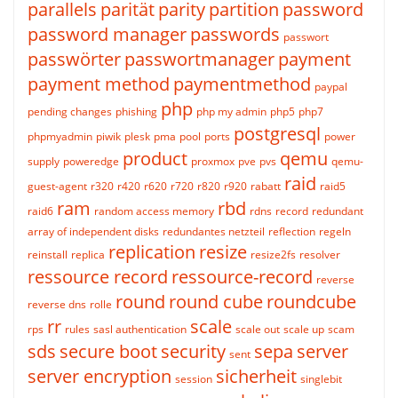
parallels
parität
parity
partition
password
password manager
passwords
passwort
passwörter
passwortmanager
payment
payment method
paymentmethod
paypal
php
pending changes
phishing
php my admin
php5
php7
postgresql
phpmyadmin
piwik
plesk
pma
pool
ports
power
product
qemu
supply
poweredge
proxmox
pve
pvs
qemu-
raid
guest-agent
r320
r420
r620
r720
r820
r920
rabatt
raid5
ram
rbd
raid6
random access memory
rdns
record
redundant
array of independent disks
redundantes netzteil
reflection
regeln
replication
resize
reinstall
replica
resize2fs
resolver
ressource record
ressource-record
reverse
round
round cube
roundcube
reverse dns
rolle
rr
scale
rps
rules
sasl authentication
scale out
scale up
scam
sds
secure boot
security
sepa
server
sent
server encryption
sicherheit
session
singlebit