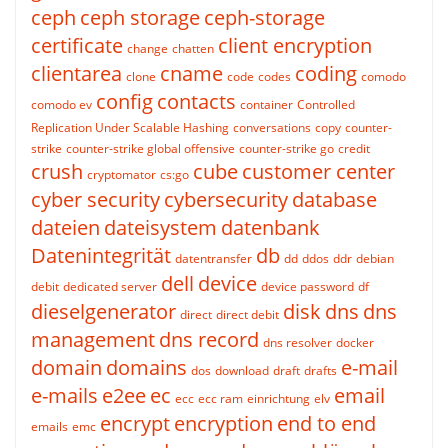
ceph
ceph storage
ceph-storage
certificate
client encryption
change
chatten
clientarea
cname
coding
clone
code
codes
comodo
config
contacts
comodo ev
container
Controlled
Replication Under Scalable Hashing
conversations
copy
counter-
strike
counter-strike global offensive
counter-strike go
credit
crush
cube
customer center
cryptomator
cs:go
cyber security
cybersecurity
database
dateien
dateisystem
datenbank
Datenintegrität
db
datentransfer
dd
ddos
ddr
debian
dell
device
debit
dedicated server
device password
df
dieselgenerator
disk
dns
dns
direct
direct debit
management
dns record
dns resolver
docker
domain
domains
e-mail
dos
download
draft
drafts
e-mails
e2ee
ec
email
ecc
ecc ram
einrichtung
elv
encrypt
encryption
end to end
emails
emc