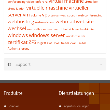
virtual machine
conferencing
videokonferenz
virtualbox
virtuelle maschine
virtueller
virtualization
server
vm
vps
volume
was ist ceph
web conferencing
vserver
webhosting
webmail
website
webkonferenz
wechsel
wechselbonus
wechseln lohnt sich
wechselrichter
windows
windows server
wordpress
xfs
zertifikat
ZFS
zugriff
zwei
zwei faktor
Zwei-Faktor-
Authentisierung
Support
Produkte
Dienstleistungen
vServer
Agentur-Lösungen