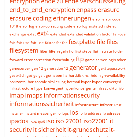
encryption
ende zu ende verschlüsselung
end_to_end_encryption
enpass
erasure
erasure coding
erinnerungen
error
error code
1018
error log
error-correcting code
errorlog
erste schritte
ev
ext4
exchange
exfat
extended
extended validation
factor
fail-over
festplatte
file
files
fair
fair use
fair-use
faktor
fat
fec
filesystem
filter
filterregeln
fio
first steps
flat
flatrate
folder
ftp
forward error correction
freischaltung
game server login token
generator
gameserver
gen 12
generation 12
gerätepasswort
gespräch
gpt
gs
gslt
guthaben
ha
harddisk
hci
hdd
high-availability
horizontal
horizontale skalierung
hotmail
hyper
hyper-converged
Infrastructure
hyperkonvergent
hyperkonvergente infrastruktur
i/o
imap
imaps
informationsecurity
informationssicherheit
infrastructure
infrastruktur
ios
installer
instant messenger
io
iops
ip
ip address
ip adresse
ipados
iso
iso 27001
iso27001
it
ipv4
ipv6
security
it sicherheit
it-grundschutz
it-