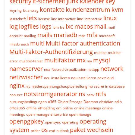
security
it-sicherheit
junk
kalender
key
kontakte
kundenzentrum
kvm
keyring
kk antrag
lets
linux
lastschrift
license
line interactive
line-interactive
log
logfiles
logs
lxc
macos
mail
lvm
lvs
mail
mails
mariadb
mfa
account
maillog
mbr
microsoft
multi
Multi-factor authentication
missbrauch
Multi-Faktor-Authentifizierung
multibit
multibit-
multifaktor
mx
mysql
error
multibit-fehler
my
nameserver
network
nea
Nested virtualization
netapp
netzwischer
neu installieren
neuinstallieren
nextcloud
nginx
nic
niederspannungshauptverteilung
no secret in database
notstromgenerator
ns
ntfs
non-ecc
nshv
nutzungsbedingungen
o365
Object Storage Daemon
obsidian
odin
office365
offline
offloading
om
online
online meetings
online-
meetings
open manage enterprise
openmanage
openpgpkey
operating
opensync
operating
system
os
paket wechseln
order
osd
outlook