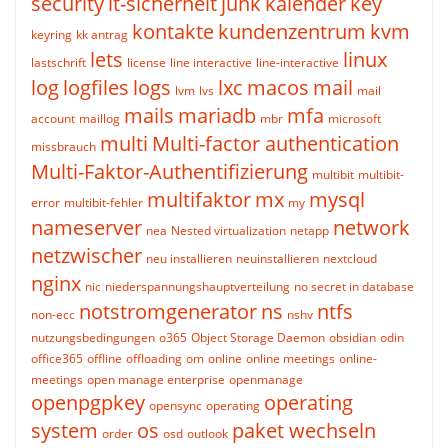
security
it-sicherheit
junk
kalender
key
kontakte
kundenzentrum
kvm
keyring
kk antrag
lets
linux
lastschrift
license
line interactive
line-interactive
log
logfiles
logs
lxc
macos
mail
lvm
lvs
mail
mails
mariadb
mfa
account
maillog
mbr
microsoft
multi
Multi-factor authentication
missbrauch
Multi-Faktor-Authentifizierung
multibit
multibit-
multifaktor
mx
mysql
error
multibit-fehler
my
nameserver
network
nea
Nested virtualization
netapp
netzwischer
neu installieren
neuinstallieren
nextcloud
nginx
nic
niederspannungshauptverteilung
no secret in database
notstromgenerator
ns
ntfs
non-ecc
nshv
nutzungsbedingungen
o365
Object Storage Daemon
obsidian
odin
office365
offline
offloading
om
online
online meetings
online-
meetings
open manage enterprise
openmanage
openpgpkey
operating
opensync
operating
system
os
paket wechseln
order
osd
outlook