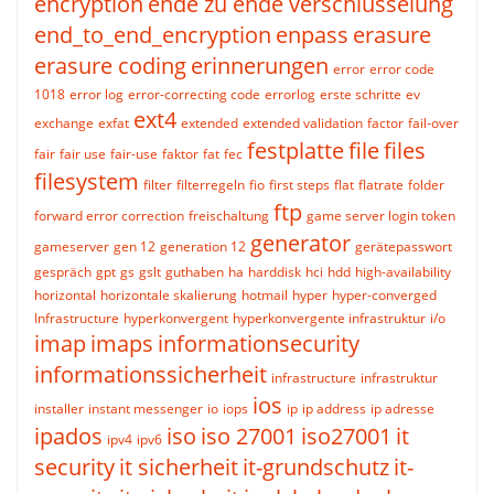
encryption
ende zu ende verschlüsselung
end_to_end_encryption
enpass
erasure
erasure coding
erinnerungen
error
error code
1018
error log
error-correcting code
errorlog
erste schritte
ev
ext4
exchange
exfat
extended
extended validation
factor
fail-over
festplatte
file
files
fair
fair use
fair-use
faktor
fat
fec
filesystem
filter
filterregeln
fio
first steps
flat
flatrate
folder
ftp
forward error correction
freischaltung
game server login token
generator
gameserver
gen 12
generation 12
gerätepasswort
gespräch
gpt
gs
gslt
guthaben
ha
harddisk
hci
hdd
high-availability
horizontal
horizontale skalierung
hotmail
hyper
hyper-converged
Infrastructure
hyperkonvergent
hyperkonvergente infrastruktur
i/o
imap
imaps
informationsecurity
informationssicherheit
infrastructure
infrastruktur
ios
installer
instant messenger
io
iops
ip
ip address
ip adresse
ipados
iso
iso 27001
iso27001
it
ipv4
ipv6
security
it sicherheit
it-grundschutz
it-