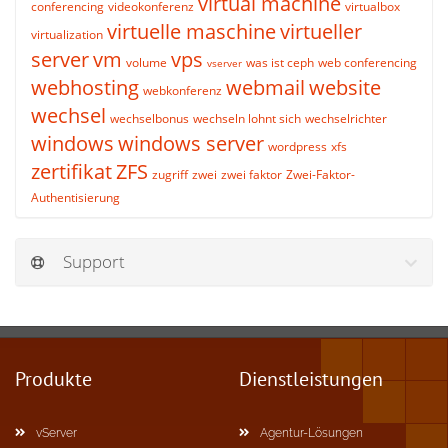
virtual machine
conferencing
videokonferenz
virtualbox
virtuelle maschine
virtueller
virtualization
server
vm
vps
volume
was ist ceph
web conferencing
vserver
webhosting
webmail
website
webkonferenz
wechsel
wechselbonus
wechseln lohnt sich
wechselrichter
windows
windows server
wordpress
xfs
zertifikat
ZFS
zugriff
zwei
zwei faktor
Zwei-Faktor-
Authentisierung
Support
Produkte
Dienstleistungen
vServer
Agentur-Lösungen