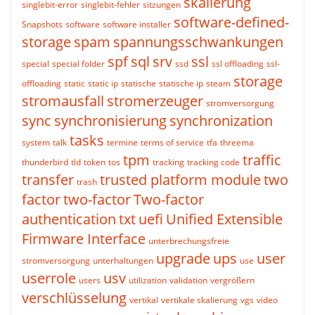
skalierung
singlebit-error
singlebit-fehler
sitzungen
software-defined-
Snapshots
software
software installer
storage
spam
spannungsschwankungen
spf
sql
srv
ssl
special
special folder
ssd
ssl offloading
ssl-
storage
offloading
static
static ip
statische
statische ip
steam
stromausfall
stromerzeuger
stromversorgung
sync
synchronisierung
synchronization
tasks
system
talk
termine
terms of service
tfa
threema
tpm
traffic
thunderbird
tld
token
tos
tracking
tracking code
transfer
trusted platform module
two
trash
factor
two-factor
Two-factor
authentication
txt
uefi
Unified Extensible
Firmware Interface
unterbrechungsfreie
upgrade
ups
user
stromversorgung
unterhaltungen
use
userrole
usv
users
utilization
validation
vergrößern
verschlüsselung
vertikal
vertikale skalierung
vgs
video