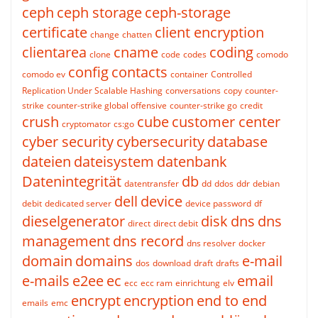
ceph
ceph storage
ceph-storage
certificate
client encryption
change
chatten
clientarea
cname
coding
clone
code
codes
comodo
config
contacts
comodo ev
container
Controlled
Replication Under Scalable Hashing
conversations
copy
counter-
strike
counter-strike global offensive
counter-strike go
credit
crush
cube
customer center
cryptomator
cs:go
cyber security
cybersecurity
database
dateien
dateisystem
datenbank
Datenintegrität
db
datentransfer
dd
ddos
ddr
debian
dell
device
debit
dedicated server
device password
df
dieselgenerator
disk
dns
dns
direct
direct debit
management
dns record
dns resolver
docker
domain
domains
e-mail
dos
download
draft
drafts
e-mails
e2ee
ec
email
ecc
ecc ram
einrichtung
elv
encrypt
encryption
end to end
emails
emc