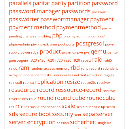
parallels
parität
parity
partition
password
password manager
passwords
passwort
passwörter
passwortmanager
payment
payment method
paymentmethod
paypal
php
pending changes
phishing
php my admin
php5
php7
postgresql
phpmyadmin
piwik
plesk
pma
pool
ports
power
product
qemu
supply
poweredge
proxmox
pve
pvs
qemu-
raid
guest-agent
r320
r420
r620
r720
r820
r920
rabatt
raid5
ram
rbd
raid6
random access memory
rdns
record
redundant
array of independent disks
redundantes netzteil
reflection
regeln
replication
resize
reinstall
replica
resize2fs
resolver
ressource record
ressource-record
reverse
round
round cube
roundcube
reverse dns
rolle
rr
scale
rps
rules
sasl authentication
scale out
scale up
scam
sds
secure boot
security
sepa
server
sent
server encryption
sicherheit
session
singlebit