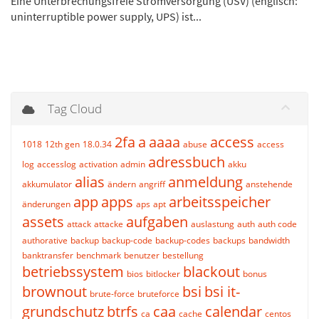
Eine Unterbrechungsfreie Stromversorgung (USV) (englisch:
uninterruptible power supply, UPS) ist...
Tag Cloud
2fa
a
aaaa
access
1018
12th gen
18.0.34
abuse
access
adressbuch
log
accesslog
activation
admin
akku
alias
anmeldung
akkumulator
ändern
angriff
anstehende
app
apps
arbeitsspeicher
änderungen
aps
apt
assets
aufgaben
attack
attacke
auslastung
auth
auth code
authorative
backup
backup-code
backup-codes
backups
bandwidth
banktransfer
benchmark
benutzer
bestellung
betriebssystem
blackout
bios
bitlocker
bonus
brownout
bsi
bsi it-
brute-force
bruteforce
grundschutz
btrfs
caa
calendar
ca
cache
centos