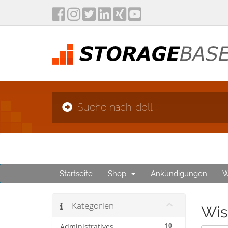
Suche nach: dell
Startseite
Shop
Ankündigungen
W
Kategorien
Wis
10
Administratives