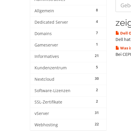
8
Allgemein
zeig
4
Dedicated Server
7
Dell 
Domains
Dell ha
1
Gameserver
Was i
Bei CEP
21
Informatives
5
Kundenzentrum
30
Nextcloud
2
Software-Lizenzen
2
SSL-Zertifikate
31
vServer
22
Webhosting