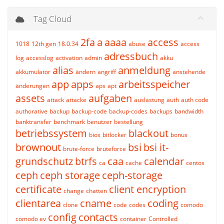
Tag Cloud
2fa
a
aaaa
access
1018
12th gen
18.0.34
abuse
access
adressbuch
log
accesslog
activation
admin
akku
alias
anmeldung
akkumulator
ändern
angriff
anstehende
app
apps
arbeitsspeicher
änderungen
aps
apt
assets
aufgaben
attack
attacke
auslastung
auth
auth code
authorative
backup
backup-code
backup-codes
backups
bandwidth
banktransfer
benchmark
benutzer
bestellung
betriebssystem
blackout
bios
bitlocker
bonus
brownout
bsi
bsi it-
brute-force
bruteforce
grundschutz
btrfs
caa
calendar
ca
cache
centos
ceph
ceph storage
ceph-storage
certificate
client encryption
change
chatten
clientarea
cname
coding
clone
code
codes
comodo
config
contacts
comodo ev
container
Controlled