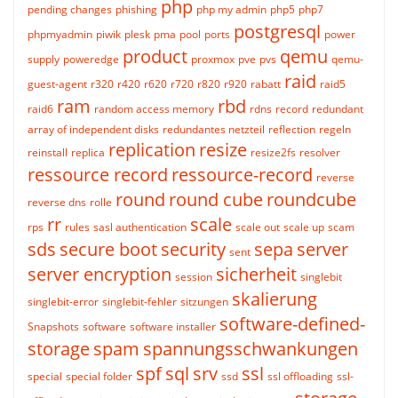
php
pending changes
phishing
php my admin
php5
php7
postgresql
phpmyadmin
piwik
plesk
pma
pool
ports
power
product
qemu
supply
poweredge
proxmox
pve
pvs
qemu-
raid
guest-agent
r320
r420
r620
r720
r820
r920
rabatt
raid5
ram
rbd
raid6
random access memory
rdns
record
redundant
array of independent disks
redundantes netzteil
reflection
regeln
replication
resize
reinstall
replica
resize2fs
resolver
ressource record
ressource-record
reverse
round
round cube
roundcube
reverse dns
rolle
rr
scale
rps
rules
sasl authentication
scale out
scale up
scam
sds
secure boot
security
sepa
server
sent
server encryption
sicherheit
session
singlebit
skalierung
singlebit-error
singlebit-fehler
sitzungen
software-defined-
Snapshots
software
software installer
storage
spam
spannungsschwankungen
spf
sql
srv
ssl
special
special folder
ssd
ssl offloading
ssl-