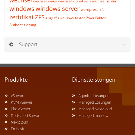
wechsel
wechselbonus
wechseln lohnt sich
wechselrichter
windows
windows server
wordpress
xfs
zertifikat
ZFS
zugriff
zwei
zwei faktor
Zwei-Faktor-
Authentisierung
Support
Produkte
Dienstleistungen
vServer
Agentur-Lösungen
KVM vServer
Managed Lösungen
Flat vServer
Managed Nextcloud
Dedicated Server
Managed mailcow
Nextcloud
Preisliste