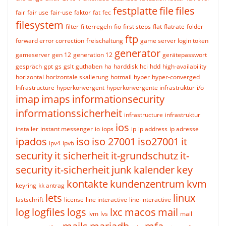
festplatte
file
files
fair
fair use
fair-use
faktor
fat
fec
filesystem
filter
filterregeln
fio
first steps
flat
flatrate
folder
ftp
forward error correction
freischaltung
game server login token
generator
gameserver
gen 12
generation 12
gerätepasswort
gespräch
gpt
gs
gslt
guthaben
ha
harddisk
hci
hdd
high-availability
horizontal
horizontale skalierung
hotmail
hyper
hyper-converged
Infrastructure
hyperkonvergent
hyperkonvergente infrastruktur
i/o
imap
imaps
informationsecurity
informationssicherheit
infrastructure
infrastruktur
ios
installer
instant messenger
io
iops
ip
ip address
ip adresse
ipados
iso
iso 27001
iso27001
it
ipv4
ipv6
security
it sicherheit
it-grundschutz
it-
security
it-sicherheit
junk
kalender
key
kontakte
kundenzentrum
kvm
keyring
kk antrag
lets
linux
lastschrift
license
line interactive
line-interactive
log
logfiles
logs
lxc
macos
mail
lvm
lvs
mail