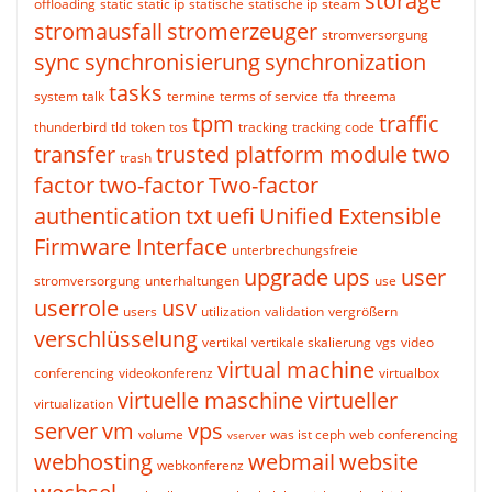
storage
offloading
static
static ip
statische
statische ip
steam
stromausfall
stromerzeuger
stromversorgung
sync
synchronisierung
synchronization
tasks
system
talk
termine
terms of service
tfa
threema
tpm
traffic
thunderbird
tld
token
tos
tracking
tracking code
transfer
trusted platform module
two
trash
factor
two-factor
Two-factor
authentication
txt
uefi
Unified Extensible
Firmware Interface
unterbrechungsfreie
upgrade
ups
user
stromversorgung
unterhaltungen
use
userrole
usv
users
utilization
validation
vergrößern
verschlüsselung
vertikal
vertikale skalierung
vgs
video
virtual machine
conferencing
videokonferenz
virtualbox
virtuelle maschine
virtueller
virtualization
server
vm
vps
volume
was ist ceph
web conferencing
vserver
webhosting
webmail
website
webkonferenz