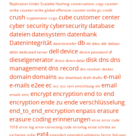
Replication Under Scalable Hashing
conversations
copy
counter-
strike
counter-strike global offensive
counter-strike go
credit
crush
cube
customer center
cryptomator
cs:go
cyber security
cybersecurity
database
dateien
dateisystem
datenbank
Datenintegrität
db
datentransfer
dd
ddos
ddr
debian
dell
device
debit
dedicated server
device password
df
dieselgenerator
disk
dns
dns
direct
direct debit
management
dns record
dns resolver
docker
domain
domains
e-mail
dos
download
draft
drafts
e-mails
e2ee
ec
email
ecc
ecc ram
einrichtung
elv
encrypt
encryption
end to end
emails
emc
encryption
ende zu ende verschlüsselung
end_to_end_encryption
enpass
erasure
erasure coding
erinnerungen
error
error code
1018
error log
error-correcting code
errorlog
erste schritte
ev
ext4
exchange
exfat
extended
extended validation
factor
fail-over