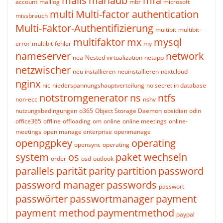
mails
mariadb
mfa
account
maillog
mbr
microsoft
multi
Multi-factor authentication
missbrauch
Multi-Faktor-Authentifizierung
multibit
multibit-
multifaktor
mx
mysql
error
multibit-fehler
my
nameserver
network
nea
Nested virtualization
netapp
netzwischer
neu installieren
neuinstallieren
nextcloud
nginx
nic
niederspannungshauptverteilung
no secret in database
notstromgenerator
ns
ntfs
non-ecc
nshv
nutzungsbedingungen
o365
Object Storage Daemon
obsidian
odin
office365
offline
offloading
om
online
online meetings
online-
meetings
open manage enterprise
openmanage
openpgpkey
operating
opensync
operating
system
os
paket wechseln
order
osd
outlook
parallels
parität
parity
partition
password
password manager
passwords
passwort
passwörter
passwortmanager
payment
payment method
paymentmethod
paypal