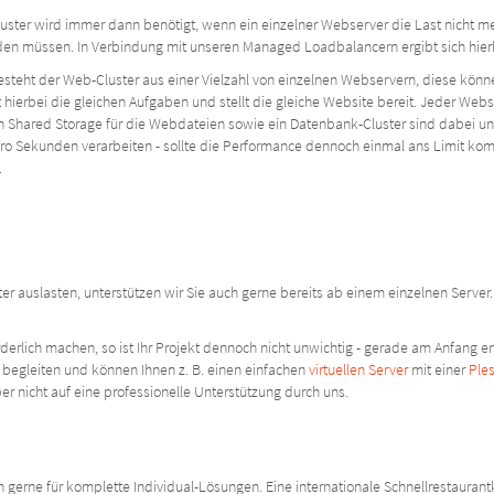
uster wird immer dann benötigt, wenn ein einzelner Webserver die Last nicht 
rden müssen. In Verbindung mit unseren Managed Loadbalancern ergibt sich hie
besteht der Web-Cluster aus einer Vielzahl von einzelnen Webservern, diese könne
hierbei die gleichen Aufgaben und stellt die gleiche Website bereit. Jeder Web
n Shared Storage für die Webdateien sowie ein Datenbank-Cluster sind dabei u
ro Sekunden verarbeiten - sollte die Performance dennoch einmal ans Limit komme
.
er auslasten, unterstützen wir Sie auch gerne bereits ab einem einzelnen Server
derlich machen, so ist Ihr Projekt dennoch nicht unwichtig - gerade am Anfang e
t begleiten und können Ihnen z. B. einen einfachen
virtuellen Server
mit einer
Ple
er nicht auf eine professionelle Unterstützung durch uns.
erne für komplette Individual-Lösungen. Eine internationale Schnellrestaurantk