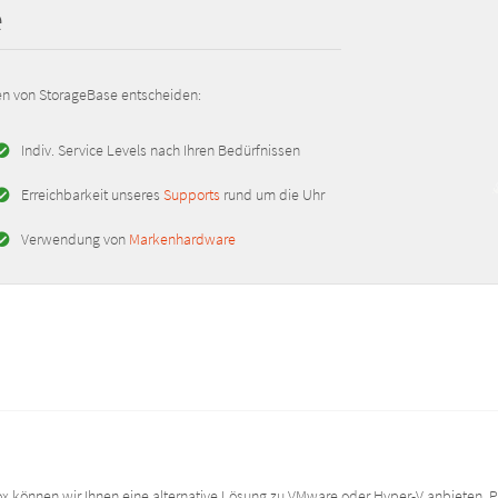
e
gen von StorageBase entscheiden:
Indiv. Service Levels nach Ihren Bedürfnissen
Erreichbarkeit unseres
Supports
rund um die Uhr
Verwendung von
Markenhardware
x können wir Ihnen eine alternative Lösung zu VMware oder Hyper-V anbieten. 