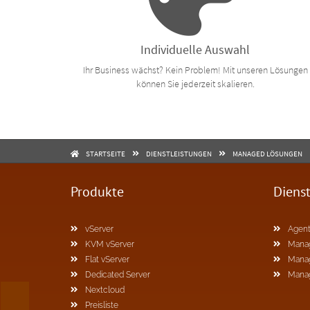
Individuelle Auswahl
Ihr Business wächst? Kein Problem! Mit unseren Lösungen
können Sie jederzeit skalieren.
STARTSEITE
DIENSTLEISTUNGEN
MANAGED LÖSUNGEN
Produkte
Diens
vServer
Agent
KVM vServer
Mana
Flat vServer
Mana
Dedicated Server
Mana
Nextcloud
Preisliste