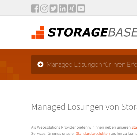
Managed Lösungen für Ihren Erfo
Managed Lösungen von Sto
Als Websolutions Provider bieten wir Ihnen neben unseren
St
Services für eines unserer
Standardprodukten
bis hin zu komp