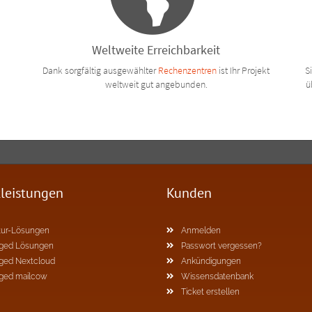
Weltweite Erreichbarkeit
Dank sorgfältig ausgewählter
Rechenzentren
ist Ihr Projekt
S
weltweit gut angebunden.
ü
tleistungen
Kunden
ur-Lösungen
Anmelden
ged Lösungen
Passwort vergessen?
ged Nextcloud
Ankündigungen
ged mailcow
Wissensdatenbank
Ticket erstellen