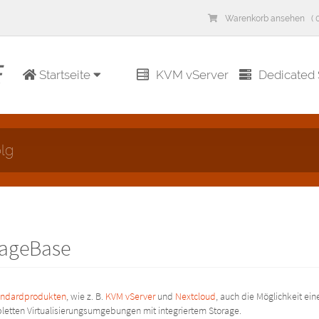
Warenkorb ansehen ( 0
Startseite
KVM vServer
Dedicated 
lg
rageBase
andardprodukten
, wie z. B.
KVM vServer
und
Nextcloud
, auch die Möglichkeit ei
letten Virtualisierungsumgebungen mit integriertem Storage.