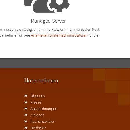
Managed Server
ie müssen sich lediglich um Ihre Plattform kümmern, den Rest
bernehmen unsere
erfahrenen Systemadministratoren
für Sie.
Unternehmen
Über uns
Presse
Auszeichnungen
Aktionen
Rechenzentren
Hardware