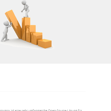
Proxmox ist eine sehr umfangreiche Open-Source-Lösung für