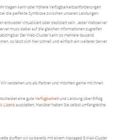
mehr tragen kann oder höhere Verfügbarkeitsanforderungen
rbei die perfekte Symbiose zwischen unseren Leistungen.
n entweder virtualisiert oder dediziert sein. Jeder Webserver
server muss dabei auf die gleichen Informationen zugreifen
nabdingbar. Der Web-Cluster kann so mehrere tausend
n, so lässt sich hier schnell und einfach ein weiterer Server
. Wir verstehen uns als Partner und möchten gerne mit Ihnen
ntscheidet eine gute
Verfügbarkeit
und Leistung über Erfolg
sk Lizenz
ausstatten, hierüber haben Sie selbst umfangreiche
ette durften wir so bereits mit einem Managed E-Mail-Cluster