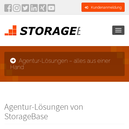
Kundenanmeldung
Toggl
navig
Agentur-Lösungen – alles aus einer
Hand
Agentur-Lösungen von
StorageBase