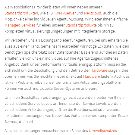
Als Websolutions Provider bieten wir Ihnen neben unseren
Standardprodukten
, wie z. B.
KVM vServer
und
Nextcloud
, auch die
Möglichkeit einer individuellen Agentur-Lösung. Wir bieten Ihnen einfache
Managed Services
für eines unserer
Standardprodukte
bis hin zu
kompletten Virtualisierungsumgebungen mit integriertem Storage.
Wir verstehen uns als Lösungsanbieter für Agenturen, bei uns erhalten Sie
alles aus einer Hand. Gemeinsam erarbeiten wir nötige Eckdaten, wie den
benötigten Speicherplatz oder Datentransfer. Basierend auf diesen Daten
erhalten Sie von uns ein individuell auf Ihre Agentur zugeschnittenes
Angebot. Dank unser performanten Virtualisierungsplattform müssen Sie
sich nicht um die Beschaffung und den Betrieb der
Hardware
sorgen, dies
übernehmen wir. Sie möchten lieber direkt auf
Hardware
laufen? Auch das
ist kein Problem, neben unser performanten Virtualisierungsplattform
können wir auch individuelle Server-Systeme anbieten.
Um Ihren Geschäftsanforderungen gerecht zu werden, bieten wir Ihnen
verschiedene Service Levels an. Innerhalb der Service Levels werden
verschiedene Anforderungen, z. B. an die Reaktionszeit oder weiterer
inkludierter Leistungen, wie bspw. das Vorhalten eines kompletten Ersatz-
Servers, definiert.
All' unsere Leistungen versuchen wir im Sinne des
Umweltschutzes