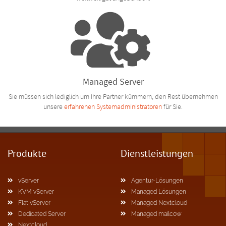
Managed Server
Sie müssen sich lediglich um Ihre Partner kümmern, den Rest übernehmen
unsere
erfahrenen Systemadministratoren
für Sie.
Produkte
Dienstleistungen
vServer
Agentur-Lösungen
KVM vServer
Managed Lösungen
Flat vServer
Managed Nextcloud
Dedicated Server
Managed mailcow
Nextcloud