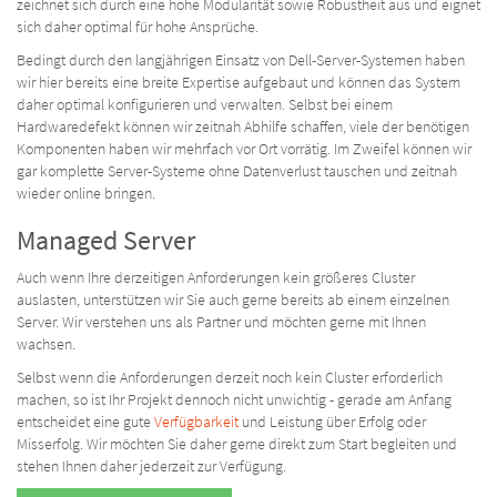
zeichnet sich durch eine hohe Modularität sowie Robustheit aus und eignet
sich daher optimal für hohe Ansprüche.
Bedingt durch den langjährigen Einsatz von Dell-Server-Systemen haben
wir hier bereits eine breite Expertise aufgebaut und können das System
daher optimal konfigurieren und verwalten. Selbst bei einem
Hardwaredefekt können wir zeitnah Abhilfe schaffen, viele der benötigen
Komponenten haben wir mehrfach vor Ort vorrätig. Im Zweifel können wir
gar komplette Server-Systeme ohne Datenverlust tauschen und zeitnah
wieder online bringen.
Managed Server
Auch wenn Ihre derzeitigen Anforderungen kein größeres Cluster
auslasten, unterstützen wir Sie auch gerne bereits ab einem einzelnen
Server. Wir verstehen uns als Partner und möchten gerne mit Ihnen
wachsen.
Selbst wenn die Anforderungen derzeit noch kein Cluster erforderlich
machen, so ist Ihr Projekt dennoch nicht unwichtig - gerade am Anfang
entscheidet eine gute
Verfügbarkeit
und Leistung über Erfolg oder
Misserfolg. Wir möchten Sie daher gerne direkt zum Start begleiten und
stehen Ihnen daher jederzeit zur Verfügung.