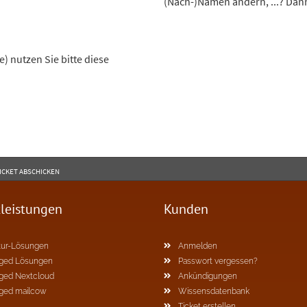
(Nach-)Namen ändern, ...? Dann
e) nutzen Sie bitte diese
ICKET ABSCHICKEN
tleistungen
Kunden
ur-Lösungen
Anmelden
ged Lösungen
Passwort vergessen?
ged Nextcloud
Ankündigungen
ged mailcow
Wissensdatenbank
Ticket erstellen