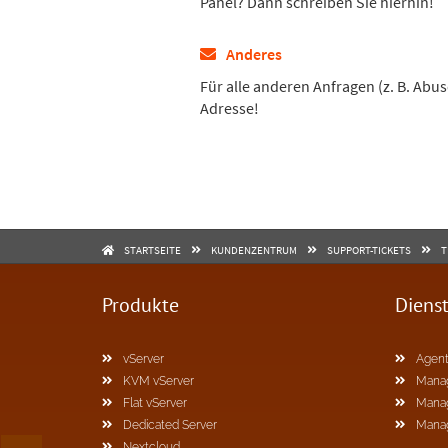
Panel? Dann schreiben Sie hierhin!
Anderes
Für alle anderen Anfragen (z. B. Abus
Adresse!
STARTSEITE
KUNDENZENTRUM
SUPPORT-TICKETS
T
Produkte
Diens
vServer
Agent
KVM vServer
Mana
Flat vServer
Mana
Dedicated Server
Mana
Nextcloud