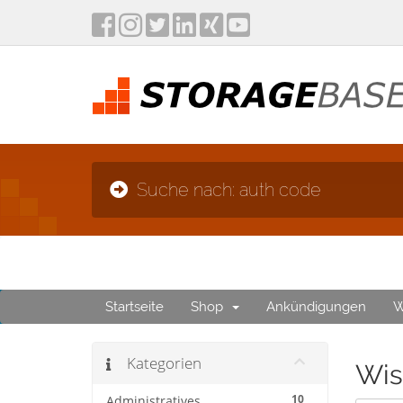
Suche nach: auth code
Startseite
Shop
Ankündigungen
W
Kategorien
Wis
10
Administratives