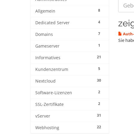
8
Allgemein
zei
4
Dedicated Server
7
Auth-
Domains
Sie hab
1
Gameserver
21
Informatives
5
Kundenzentrum
30
Nextcloud
2
Software-Lizenzen
2
SSL-Zertifikate
31
vServer
22
Webhosting