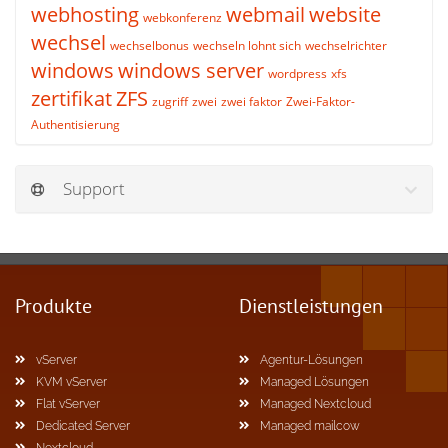
webhosting
webmail
website
webkonferenz
wechsel
wechselbonus
wechseln lohnt sich
wechselrichter
windows
windows server
wordpress
xfs
zertifikat
ZFS
zugriff
zwei
zwei faktor
Zwei-Faktor-
Authentisierung
Support
Produkte
Dienstleistungen
vServer
Agentur-Lösungen
KVM vServer
Managed Lösungen
Flat vServer
Managed Nextcloud
Dedicated Server
Managed mailcow