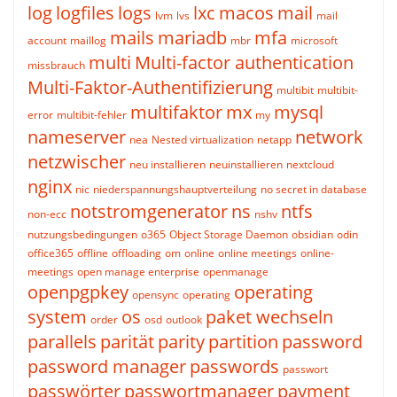
log
logfiles
logs
lxc
macos
mail
lvm
lvs
mail
mails
mariadb
mfa
account
maillog
mbr
microsoft
multi
Multi-factor authentication
missbrauch
Multi-Faktor-Authentifizierung
multibit
multibit-
multifaktor
mx
mysql
error
multibit-fehler
my
nameserver
network
nea
Nested virtualization
netapp
netzwischer
neu installieren
neuinstallieren
nextcloud
nginx
nic
niederspannungshauptverteilung
no secret in database
notstromgenerator
ns
ntfs
non-ecc
nshv
nutzungsbedingungen
o365
Object Storage Daemon
obsidian
odin
office365
offline
offloading
om
online
online meetings
online-
meetings
open manage enterprise
openmanage
openpgpkey
operating
opensync
operating
system
os
paket wechseln
order
osd
outlook
parallels
parität
parity
partition
password
password manager
passwords
passwort
passwörter
passwortmanager
payment