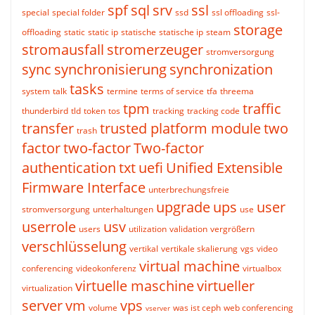
spf
sql
srv
ssl
special
special folder
ssd
ssl offloading
ssl-
storage
offloading
static
static ip
statische
statische ip
steam
stromausfall
stromerzeuger
stromversorgung
sync
synchronisierung
synchronization
tasks
system
talk
termine
terms of service
tfa
threema
tpm
traffic
thunderbird
tld
token
tos
tracking
tracking code
transfer
trusted platform module
two
trash
factor
two-factor
Two-factor
authentication
txt
uefi
Unified Extensible
Firmware Interface
unterbrechungsfreie
upgrade
ups
user
stromversorgung
unterhaltungen
use
userrole
usv
users
utilization
validation
vergrößern
verschlüsselung
vertikal
vertikale skalierung
vgs
video
virtual machine
conferencing
videokonferenz
virtualbox
virtuelle maschine
virtueller
virtualization
server
vm
vps
volume
was ist ceph
web conferencing
vserver