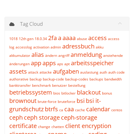
Tag Cloud
2fa
a
aaaa
access
1018
12th gen
18.0.34
abuse
access
adressbuch
log
accesslog
activation
admin
akku
alias
anmeldung
akkumulator
ändern
angriff
anstehende
app
apps
arbeitsspeicher
änderungen
aps
apt
assets
aufgaben
attack
attacke
auslastung
auth
auth code
authorative
backup
backup-code
backup-codes
backups
bandwidth
banktransfer
benchmark
benutzer
bestellung
betriebssystem
blackout
bios
bitlocker
bonus
brownout
bsi
bsi it-
brute-force
bruteforce
grundschutz
btrfs
caa
calendar
ca
cache
centos
ceph
ceph storage
ceph-storage
certificate
client encryption
change
chatten