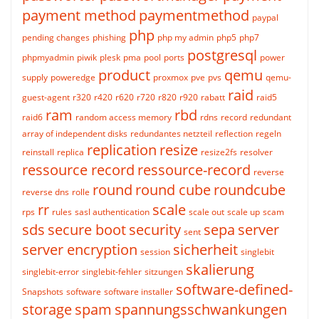
payment method
paymentmethod
paypal
php
pending changes
phishing
php my admin
php5
php7
postgresql
phpmyadmin
piwik
plesk
pma
pool
ports
power
product
qemu
supply
poweredge
proxmox
pve
pvs
qemu-
raid
guest-agent
r320
r420
r620
r720
r820
r920
rabatt
raid5
ram
rbd
raid6
random access memory
rdns
record
redundant
array of independent disks
redundantes netzteil
reflection
regeln
replication
resize
reinstall
replica
resize2fs
resolver
ressource record
ressource-record
reverse
round
round cube
roundcube
reverse dns
rolle
rr
scale
rps
rules
sasl authentication
scale out
scale up
scam
sds
secure boot
security
sepa
server
sent
server encryption
sicherheit
session
singlebit
skalierung
singlebit-error
singlebit-fehler
sitzungen
software-defined-
Snapshots
software
software installer
storage
spam
spannungsschwankungen