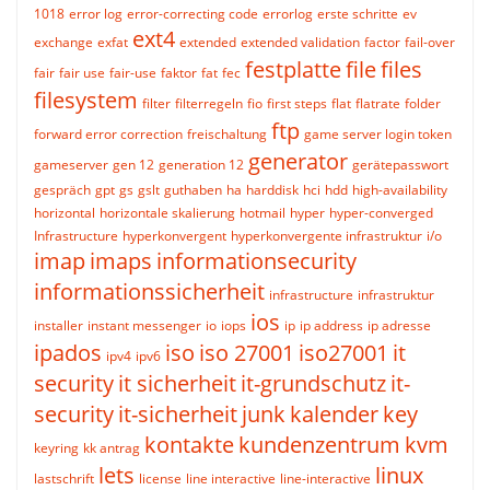
1018
error log
error-correcting code
errorlog
erste schritte
ev
ext4
exchange
exfat
extended
extended validation
factor
fail-over
festplatte
file
files
fair
fair use
fair-use
faktor
fat
fec
filesystem
filter
filterregeln
fio
first steps
flat
flatrate
folder
ftp
forward error correction
freischaltung
game server login token
generator
gameserver
gen 12
generation 12
gerätepasswort
gespräch
gpt
gs
gslt
guthaben
ha
harddisk
hci
hdd
high-availability
horizontal
horizontale skalierung
hotmail
hyper
hyper-converged
Infrastructure
hyperkonvergent
hyperkonvergente infrastruktur
i/o
imap
imaps
informationsecurity
informationssicherheit
infrastructure
infrastruktur
ios
installer
instant messenger
io
iops
ip
ip address
ip adresse
ipados
iso
iso 27001
iso27001
it
ipv4
ipv6
security
it sicherheit
it-grundschutz
it-
security
it-sicherheit
junk
kalender
key
kontakte
kundenzentrum
kvm
keyring
kk antrag
lets
linux
lastschrift
license
line interactive
line-interactive