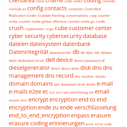
clientarea
cname
coding
clone
code
codes
comodo
config
contacts
comodo ev
container
Controlled
Replication Under Scalable Hashing
conversations
copy
counter-
strike
counter-strike global offensive
counter-strike go
credit
crush
cube
customer center
cryptomator
cs:go
cyber security
cybersecurity
database
dateien
dateisystem
datenbank
Datenintegrität
db
datentransfer
dd
ddos
ddr
debian
dell
device
debit
dedicated server
device password
df
dieselgenerator
disk
dns
dns
direct
direct debit
management
dns record
dns resolver
docker
domain
domains
e-mail
dos
download
draft
drafts
e-mails
e2ee
ec
email
ecc
ecc ram
einrichtung
elv
encrypt
encryption
end to end
emails
emc
encryption
ende zu ende verschlüsselung
end_to_end_encryption
enpass
erasure
erasure coding
erinnerungen
error
error code