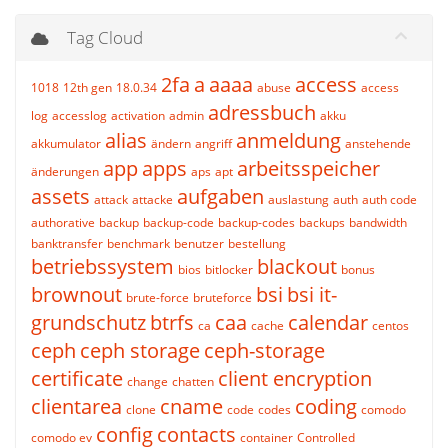
Tag Cloud
2fa
a
aaaa
access
1018
12th gen
18.0.34
abuse
access
adressbuch
log
accesslog
activation
admin
akku
alias
anmeldung
akkumulator
ändern
angriff
anstehende
app
apps
arbeitsspeicher
änderungen
aps
apt
assets
aufgaben
attack
attacke
auslastung
auth
auth code
authorative
backup
backup-code
backup-codes
backups
bandwidth
banktransfer
benchmark
benutzer
bestellung
betriebssystem
blackout
bios
bitlocker
bonus
brownout
bsi
bsi it-
brute-force
bruteforce
grundschutz
btrfs
caa
calendar
ca
cache
centos
ceph
ceph storage
ceph-storage
certificate
client encryption
change
chatten
clientarea
cname
coding
clone
code
codes
comodo
config
contacts
comodo ev
container
Controlled