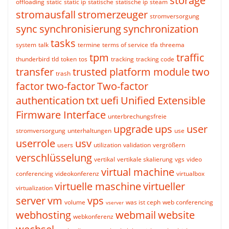
storage
offloading
static
static ip
statische
statische ip
steam
stromausfall
stromerzeuger
stromversorgung
sync
synchronisierung
synchronization
tasks
system
talk
termine
terms of service
tfa
threema
tpm
traffic
thunderbird
tld
token
tos
tracking
tracking code
transfer
trusted platform module
two
trash
factor
two-factor
Two-factor
authentication
txt
uefi
Unified Extensible
Firmware Interface
unterbrechungsfreie
upgrade
ups
user
stromversorgung
unterhaltungen
use
userrole
usv
users
utilization
validation
vergrößern
verschlüsselung
vertikal
vertikale skalierung
vgs
video
virtual machine
conferencing
videokonferenz
virtualbox
virtuelle maschine
virtueller
virtualization
server
vm
vps
volume
was ist ceph
web conferencing
vserver
webhosting
webmail
website
webkonferenz