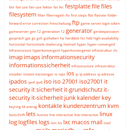
festplatte
file
files
fair
fair use
fair-use
faktor
fat
fec
filesystem
filter
filterregeln
fio
first steps
flat
flatrate
folder
ftp
forward error correction
freischaltung
game server login token
generator
gameserver
gen 12
generation 12
gerätepasswort
gespräch
gpt
gs
gslt
guthaben
ha
harddisk
hci
hdd
high-availability
horizontal
horizontale skalierung
hotmail
hyper
hyper-converged
Infrastructure
hyperkonvergent
hyperkonvergente infrastruktur
i/o
imap
imaps
informationsecurity
informationssicherheit
infrastructure
infrastruktur
ios
installer
instant messenger
io
iops
ip
ip address
ip adresse
ipados
iso
iso 27001
iso27001
it
ipv4
ipv6
security
it sicherheit
it-grundschutz
it-
security
it-sicherheit
junk
kalender
key
kontakte
kundenzentrum
kvm
keyring
kk antrag
lets
linux
lastschrift
license
line interactive
line-interactive
log
logfiles
logs
lxc
macos
mail
lvm
lvs
mail