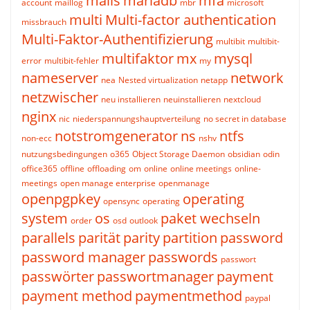
mails
mariadb
mfa
account
maillog
mbr
microsoft
multi
Multi-factor authentication
missbrauch
Multi-Faktor-Authentifizierung
multibit
multibit-
multifaktor
mx
mysql
error
multibit-fehler
my
nameserver
network
nea
Nested virtualization
netapp
netzwischer
neu installieren
neuinstallieren
nextcloud
nginx
nic
niederspannungshauptverteilung
no secret in database
notstromgenerator
ns
ntfs
non-ecc
nshv
nutzungsbedingungen
o365
Object Storage Daemon
obsidian
odin
office365
offline
offloading
om
online
online meetings
online-
meetings
open manage enterprise
openmanage
openpgpkey
operating
opensync
operating
system
os
paket wechseln
order
osd
outlook
parallels
parität
parity
partition
password
password manager
passwords
passwort
passwörter
passwortmanager
payment
payment method
paymentmethod
paypal