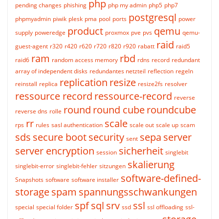
php
pending changes
phishing
php my admin
php5
php7
postgresql
phpmyadmin
piwik
plesk
pma
pool
ports
power
product
qemu
supply
poweredge
proxmox
pve
pvs
qemu-
raid
guest-agent
r320
r420
r620
r720
r820
r920
rabatt
raid5
ram
rbd
raid6
random access memory
rdns
record
redundant
array of independent disks
redundantes netzteil
reflection
regeln
replication
resize
reinstall
replica
resize2fs
resolver
ressource record
ressource-record
reverse
round
round cube
roundcube
reverse dns
rolle
rr
scale
rps
rules
sasl authentication
scale out
scale up
scam
sds
secure boot
security
sepa
server
sent
server encryption
sicherheit
session
singlebit
skalierung
singlebit-error
singlebit-fehler
sitzungen
software-defined-
Snapshots
software
software installer
storage
spam
spannungsschwankungen
spf
sql
srv
ssl
special
special folder
ssd
ssl offloading
ssl-