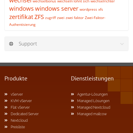
wechsel
wechselbonus
wechseln lohnt sich
wechselrichter
windows
windows server
wordpress
xfs
zertifikat
ZFS
zugriff
zwei
zwei faktor
Zwei-Faktor-
Authentisierung
Support
Produkte
Dienstleistungen
vServer
Agentur-Lösungen
KVM vServer
Managed Lösungen
Flat vServer
Managed Nextcloud
Dedicated Server
Managed mailcow
Nextcloud
Preisliste