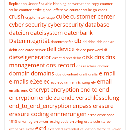
Replication Under Scalable Hashing
conversations
copy
counter-
strike
counter-strike global offensive
counter-strike go
credit
crush
cube
customer center
cryptomator
cs:go
cyber security
cybersecurity
database
dateien
dateisystem
datenbank
Datenintegrität
db
datentransfer
dd
ddos
ddr
debian
dell
device
debit
dedicated server
device password
df
dieselgenerator
disk
dns
dns
direct
direct debit
management
dns record
dns resolver
docker
domain
domains
e-mail
dos
download
draft
drafts
e-mails
e2ee
ec
email
ecc
ecc ram
einrichtung
elv
encrypt
encryption
end to end
emails
emc
encryption
ende zu ende verschlüsselung
end_to_end_encryption
enpass
erasure
erasure coding
erinnerungen
error
error code
1018
error log
error-correcting code
errorlog
erste schritte
ev
ext4
exchange
exfat
extended
extended validation
factor
fail-over