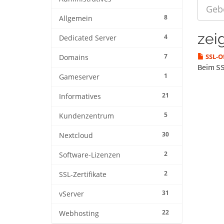
8
Allgemein
zeig
4
Dedicated Server
7
SSL-O
Domains
Beim SS
1
Gameserver
21
Informatives
5
Kundenzentrum
30
Nextcloud
2
Software-Lizenzen
2
SSL-Zertifikate
31
vServer
22
Webhosting