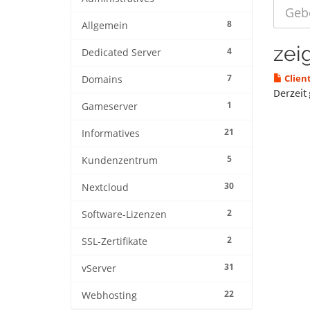
8
Allgemein
zei
4
Dedicated Server
7
Client
Domains
Derzeit 
1
Gameserver
21
Informatives
5
Kundenzentrum
30
Nextcloud
2
Software-Lizenzen
2
SSL-Zertifikate
31
vServer
22
Webhosting