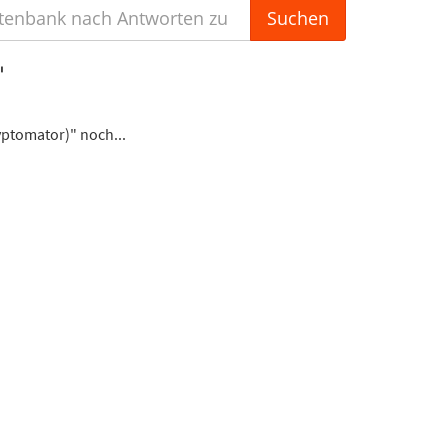
'
ryptomator)" noch...