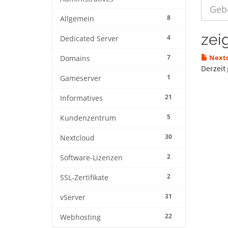
8
Allgemein
zei
4
Dedicated Server
7
Nextc
Domains
Derzeit 
1
Gameserver
21
Informatives
5
Kundenzentrum
30
Nextcloud
2
Software-Lizenzen
2
SSL-Zertifikate
31
vServer
22
Webhosting