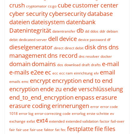
crush
cube
customer center
cryptomator
cs:go
cyber security
cybersecurity
database
dateien
dateisystem
datenbank
Datenintegrität
db
datentransfer
dd
ddos
ddr
debian
dell
device
debit
dedicated server
device password
df
dieselgenerator
disk
dns
dns
direct
direct debit
management
dns record
dns resolver
docker
domain
domains
e-mail
dos
download
draft
drafts
e-mails
e2ee
ec
email
ecc
ecc ram
einrichtung
elv
encrypt
encryption
end to end
emails
emc
encryption
ende zu ende verschlüsselung
end_to_end_encryption
enpass
erasure
erasure coding
erinnerungen
error
error code
1018
error log
error-correcting code
errorlog
erste schritte
ev
ext4
exchange
exfat
extended
extended validation
factor
fail-over
festplatte
file
files
fair
fair use
fair-use
faktor
fat
fec