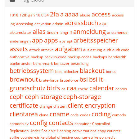
2fa
a
aaaa
access
1018
12th gen
18.0.34
abuse
access
adressbuch
log
accesslog
activation
admin
akku
alias
anmeldung
akkumulator
ändern
angriff
anstehende
app
apps
arbeitsspeicher
änderungen
aps
apt
assets
aufgaben
attack
attacke
auslastung
auth
auth code
authorative
backup
backup-code
backup-codes
backups
bandwidth
banktransfer
benchmark
benutzer
bestellung
betriebssystem
blackout
bios
bitlocker
bonus
brownout
bsi
bsi it-
brute-force
bruteforce
grundschutz
btrfs
caa
calendar
ca
cache
centos
ceph
ceph storage
ceph-storage
certificate
client encryption
change
chatten
clientarea
cname
coding
clone
code
codes
comodo
config
contacts
comodo ev
container
Controlled
Replication Under Scalable Hashing
conversations
copy
counter-
strike
counter-strike global offensive
counter-strike go
credit