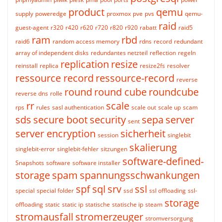
product
qemu
supply
poweredge
proxmox
pve
pvs
qemu-
raid
guest-agent
r320
r420
r620
r720
r820
r920
rabatt
raid5
ram
rbd
raid6
random access memory
rdns
record
redundant
array of independent disks
redundantes netzteil
reflection
regeln
replication
resize
reinstall
replica
resize2fs
resolver
ressource record
ressource-record
reverse
round
round cube
roundcube
reverse dns
rolle
rr
scale
rps
rules
sasl authentication
scale out
scale up
scam
sds
secure boot
security
sepa
server
sent
server encryption
sicherheit
session
singlebit
skalierung
singlebit-error
singlebit-fehler
sitzungen
software-defined-
Snapshots
software
software installer
storage
spam
spannungsschwankungen
spf
sql
srv
ssl
special
special folder
ssd
ssl offloading
ssl-
storage
offloading
static
static ip
statische
statische ip
steam
stromausfall
stromerzeuger
stromversorgung