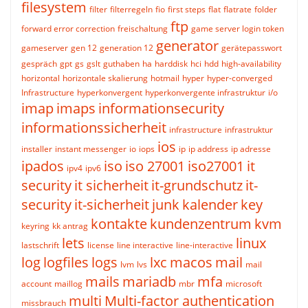
filesystem
filter
filterregeln
fio
first steps
flat
flatrate
folder
ftp
forward error correction
freischaltung
game server login token
generator
gameserver
gen 12
generation 12
gerätepasswort
gespräch
gpt
gs
gslt
guthaben
ha
harddisk
hci
hdd
high-availability
horizontal
horizontale skalierung
hotmail
hyper
hyper-converged
Infrastructure
hyperkonvergent
hyperkonvergente infrastruktur
i/o
imap
imaps
informationsecurity
informationssicherheit
infrastructure
infrastruktur
ios
installer
instant messenger
io
iops
ip
ip address
ip adresse
ipados
iso
iso 27001
iso27001
it
ipv4
ipv6
security
it sicherheit
it-grundschutz
it-
security
it-sicherheit
junk
kalender
key
kontakte
kundenzentrum
kvm
keyring
kk antrag
lets
linux
lastschrift
license
line interactive
line-interactive
log
logfiles
logs
lxc
macos
mail
lvm
lvs
mail
mails
mariadb
mfa
account
maillog
mbr
microsoft
multi
Multi-factor authentication
missbrauch