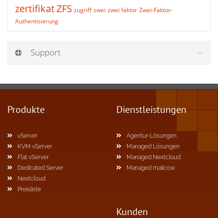
zertifikat
ZFS
zugriff
zwei
zwei faktor
Zwei-Faktor-
Authentisierung
Support
Produkte
Dienstleistungen
vServer
Agentur-Lösungen
KVM vServer
Managed Lösungen
Flat vServer
Managed Nextcloud
Dedicated Server
Managed mailcow
Nextcloud
Preisliste
Kunden