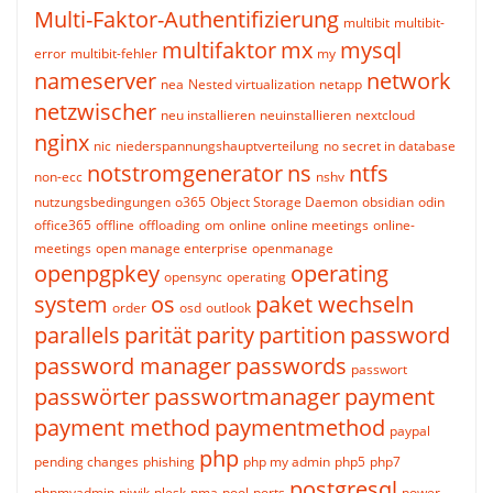
Multi-Faktor-Authentifizierung
multibit
multibit-
multifaktor
mx
mysql
error
multibit-fehler
my
nameserver
network
nea
Nested virtualization
netapp
netzwischer
neu installieren
neuinstallieren
nextcloud
nginx
nic
niederspannungshauptverteilung
no secret in database
notstromgenerator
ns
ntfs
non-ecc
nshv
nutzungsbedingungen
o365
Object Storage Daemon
obsidian
odin
office365
offline
offloading
om
online
online meetings
online-
meetings
open manage enterprise
openmanage
openpgpkey
operating
opensync
operating
system
os
paket wechseln
order
osd
outlook
parallels
parität
parity
partition
password
password manager
passwords
passwort
passwörter
passwortmanager
payment
payment method
paymentmethod
paypal
php
pending changes
phishing
php my admin
php5
php7
postgresql
phpmyadmin
piwik
plesk
pma
pool
ports
power