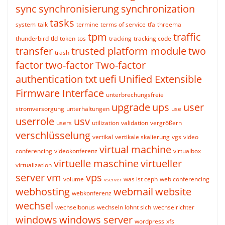
sync
synchronisierung
synchronization
tasks
system
talk
termine
terms of service
tfa
threema
tpm
traffic
thunderbird
tld
token
tos
tracking
tracking code
transfer
trusted platform module
two
trash
factor
two-factor
Two-factor
authentication
txt
uefi
Unified Extensible
Firmware Interface
unterbrechungsfreie
upgrade
ups
user
stromversorgung
unterhaltungen
use
userrole
usv
users
utilization
validation
vergrößern
verschlüsselung
vertikal
vertikale skalierung
vgs
video
virtual machine
conferencing
videokonferenz
virtualbox
virtuelle maschine
virtueller
virtualization
server
vm
vps
volume
was ist ceph
web conferencing
vserver
webhosting
webmail
website
webkonferenz
wechsel
wechselbonus
wechseln lohnt sich
wechselrichter
windows
windows server
wordpress
xfs