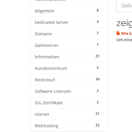
8
Allgemein
zeig
4
Dedicated Server
7
Wie k
Domains
Um eine
1
Gameserver
21
Informatives
5
Kundenzentrum
30
Nextcloud
2
Software-Lizenzen
2
SSL-Zertifikate
31
vServer
22
Webhosting