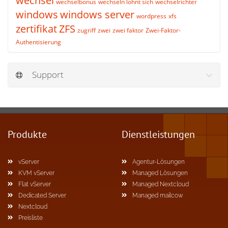
wechsel
wechselbonus
wechseln lohnt sich
wechselrichter
windows
windows server
wordpress
xfs
zertifikat
ZFS
zugriff
zwei
zwei faktor
Zwei-Faktor-
Authentisierung
Support
Produkte
Dienstleistungen
vServer
Agentur-Lösungen
KVM vServer
Managed Lösungen
Flat vServer
Managed Nextcloud
Dedicated Server
Managed mailcow
Nextcloud
Preisliste