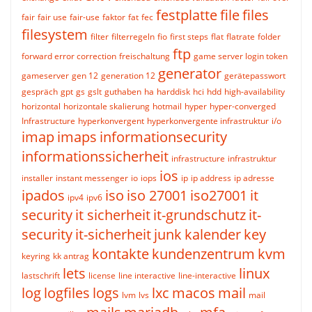
festplatte
file
files
fair
fair use
fair-use
faktor
fat
fec
filesystem
filter
filterregeln
fio
first steps
flat
flatrate
folder
ftp
forward error correction
freischaltung
game server login token
generator
gameserver
gen 12
generation 12
gerätepasswort
gespräch
gpt
gs
gslt
guthaben
ha
harddisk
hci
hdd
high-availability
horizontal
horizontale skalierung
hotmail
hyper
hyper-converged
Infrastructure
hyperkonvergent
hyperkonvergente infrastruktur
i/o
imap
imaps
informationsecurity
informationssicherheit
infrastructure
infrastruktur
ios
installer
instant messenger
io
iops
ip
ip address
ip adresse
ipados
iso
iso 27001
iso27001
it
ipv4
ipv6
security
it sicherheit
it-grundschutz
it-
security
it-sicherheit
junk
kalender
key
kontakte
kundenzentrum
kvm
keyring
kk antrag
lets
linux
lastschrift
license
line interactive
line-interactive
log
logfiles
logs
lxc
macos
mail
lvm
lvs
mail