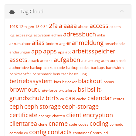
Tag Cloud
2fa
a
aaaa
access
1018
12th gen
18.0.34
abuse
access
adressbuch
log
accesslog
activation
admin
akku
alias
anmeldung
akkumulator
ändern
angriff
anstehende
app
apps
arbeitsspeicher
änderungen
aps
apt
assets
aufgaben
attack
attacke
auslastung
auth
auth code
authorative
backup
backup-code
backup-codes
backups
bandwidth
banktransfer
benchmark
benutzer
bestellung
betriebssystem
blackout
bios
bitlocker
bonus
brownout
bsi
bsi it-
brute-force
bruteforce
grundschutz
btrfs
caa
calendar
ca
cache
centos
ceph
ceph storage
ceph-storage
certificate
client encryption
change
chatten
clientarea
cname
coding
clone
code
codes
comodo
config
contacts
comodo ev
container
Controlled