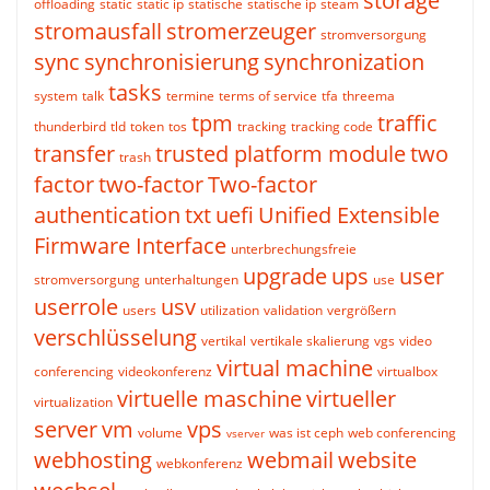
storage
offloading
static
static ip
statische
statische ip
steam
stromausfall
stromerzeuger
stromversorgung
sync
synchronisierung
synchronization
tasks
system
talk
termine
terms of service
tfa
threema
tpm
traffic
thunderbird
tld
token
tos
tracking
tracking code
transfer
trusted platform module
two
trash
factor
two-factor
Two-factor
authentication
txt
uefi
Unified Extensible
Firmware Interface
unterbrechungsfreie
upgrade
ups
user
stromversorgung
unterhaltungen
use
userrole
usv
users
utilization
validation
vergrößern
verschlüsselung
vertikal
vertikale skalierung
vgs
video
virtual machine
conferencing
videokonferenz
virtualbox
virtuelle maschine
virtueller
virtualization
server
vm
vps
volume
was ist ceph
web conferencing
vserver
webhosting
webmail
website
webkonferenz