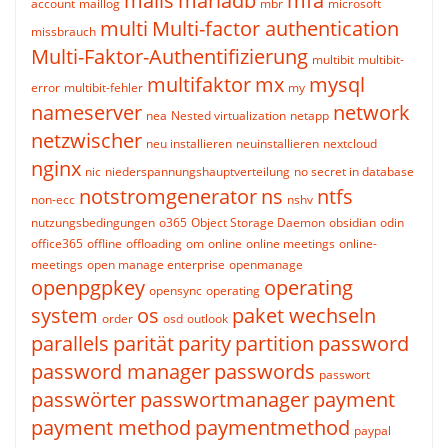
mails
mariadb
mfa
account
maillog
mbr
microsoft
multi
Multi-factor authentication
missbrauch
Multi-Faktor-Authentifizierung
multibit
multibit-
multifaktor
mx
mysql
error
multibit-fehler
my
nameserver
network
nea
Nested virtualization
netapp
netzwischer
neu installieren
neuinstallieren
nextcloud
nginx
nic
niederspannungshauptverteilung
no secret in database
notstromgenerator
ns
ntfs
non-ecc
nshv
nutzungsbedingungen
o365
Object Storage Daemon
obsidian
odin
office365
offline
offloading
om
online
online meetings
online-
meetings
open manage enterprise
openmanage
openpgpkey
operating
opensync
operating
system
os
paket wechseln
order
osd
outlook
parallels
parität
parity
partition
password
password manager
passwords
passwort
passwörter
passwortmanager
payment
payment method
paymentmethod
paypal