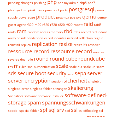
php
pending changes
phishing
php my admin
php5
php7
postgresql
phpmyadmin
piwik
plesk
pma
pool
ports
power
product
qemu
supply
poweredge
proxmox
pve
pvs
qemu-
raid
guest-agent
r320
r420
r620
r720
r820
r920
rabatt
raid5
ram
rbd
raid6
random access memory
rdns
record
redundant
array of independent disks
redundantes netzteil
reflection
regeln
replication
resize
reinstall
replica
resize2fs
resolver
ressource record
ressource-record
reverse
round
round cube
roundcube
reverse dns
rolle
rr
scale
rps
rules
sasl authentication
scale out
scale up
scam
sds
secure boot
security
sepa
server
sent
server encryption
sicherheit
session
singlebit
skalierung
singlebit-error
singlebit-fehler
sitzungen
software-defined-
Snapshots
software
software installer
storage
spam
spannungsschwankungen
spf
sql
srv
ssl
special
special folder
ssd
ssl offloading
ssl-