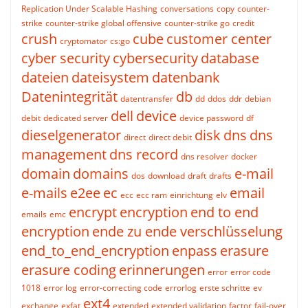
Replication Under Scalable Hashing
conversations
copy
counter-
strike
counter-strike global offensive
counter-strike go
credit
crush
cube
customer center
cryptomator
cs:go
cyber security
cybersecurity
database
dateien
dateisystem
datenbank
Datenintegrität
db
datentransfer
dd
ddos
ddr
debian
dell
device
debit
dedicated server
device password
df
dieselgenerator
disk
dns
dns
direct
direct debit
management
dns record
dns resolver
docker
domain
domains
e-mail
dos
download
draft
drafts
e-mails
e2ee
ec
email
ecc
ecc ram
einrichtung
elv
encrypt
encryption
end to end
emails
emc
encryption
ende zu ende verschlüsselung
end_to_end_encryption
enpass
erasure
erasure coding
erinnerungen
error
error code
1018
error log
error-correcting code
errorlog
erste schritte
ev
ext4
exchange
exfat
extended
extended validation
factor
fail-over