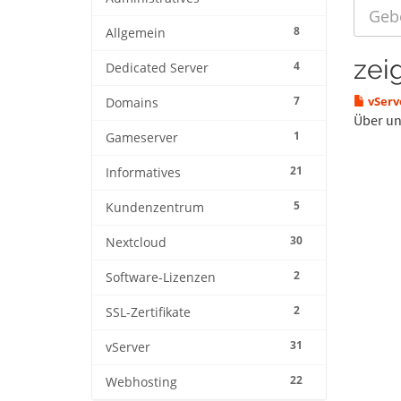
8
Allgemein
zeig
4
Dedicated Server
7
vServ
Domains
Über un
1
Gameserver
21
Informatives
5
Kundenzentrum
30
Nextcloud
2
Software-Lizenzen
2
SSL-Zertifikate
31
vServer
22
Webhosting