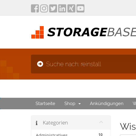
Suche nach: reinstall
Startseite
Shop
Ankündigungen
W
Kategorien
Wis
10
Administratives