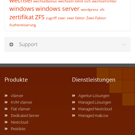
wechsel
wechselbonus
wechseln lohnt sich
wechselrichter
windows
windows server
wordpress
xfs
zertifikat
ZFS
zugriff
zwei
zwei faktor
Zwei-Faktor-
Authentisierung
Support
Produkte
Dienstleistungen
vServer
Agentur-Lösungen
KVM vServer
Managed Lösungen
Flat vServer
Managed Nextcloud
Dedicated Server
Managed mailcow
Nextcloud
Preisliste