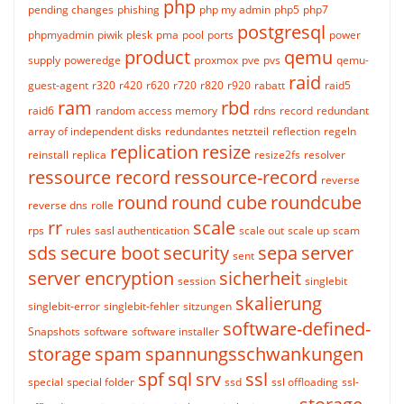
php
pending changes
phishing
php my admin
php5
php7
postgresql
phpmyadmin
piwik
plesk
pma
pool
ports
power
product
qemu
supply
poweredge
proxmox
pve
pvs
qemu-
raid
guest-agent
r320
r420
r620
r720
r820
r920
rabatt
raid5
ram
rbd
raid6
random access memory
rdns
record
redundant
array of independent disks
redundantes netzteil
reflection
regeln
replication
resize
reinstall
replica
resize2fs
resolver
ressource record
ressource-record
reverse
round
round cube
roundcube
reverse dns
rolle
rr
scale
rps
rules
sasl authentication
scale out
scale up
scam
sds
secure boot
security
sepa
server
sent
server encryption
sicherheit
session
singlebit
skalierung
singlebit-error
singlebit-fehler
sitzungen
software-defined-
Snapshots
software
software installer
storage
spam
spannungsschwankungen
spf
sql
srv
ssl
special
special folder
ssd
ssl offloading
ssl-