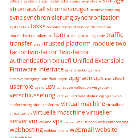
storage
offloading
static
static ip
statische
statische ip
steam
stromausfall
stromerzeuger
stromversorgung
sync
synchronisierung
synchronization
tasks
system
talk
termine
terms of service
tfa
threema
tpm
traffic
thunderbird
tld
token
tos
tracking
tracking code
transfer
trusted platform module
two
trash
factor
two-factor
Two-factor
authentication
txt
uefi
Unified Extensible
Firmware Interface
unterbrechungsfreie
upgrade
ups
user
stromversorgung
unterhaltungen
use
userrole
usv
users
utilization
validation
vergrößern
verschlüsselung
vertikal
vertikale skalierung
vgs
video
virtual machine
conferencing
videokonferenz
virtualbox
virtuelle maschine
virtueller
virtualization
server
vm
vps
volume
was ist ceph
web conferencing
vserver
webhosting
webmail
website
webkonferenz