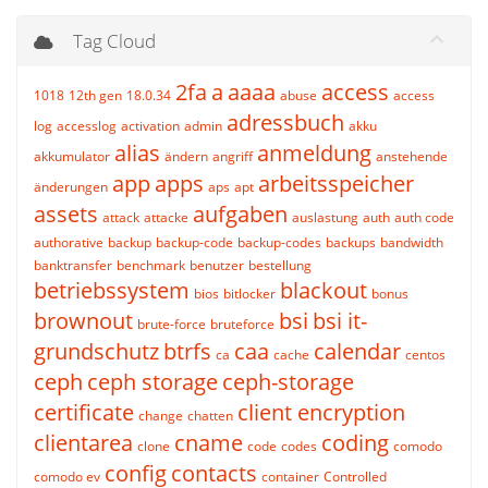
Tag Cloud
2fa
a
aaaa
access
1018
12th gen
18.0.34
abuse
access
adressbuch
log
accesslog
activation
admin
akku
alias
anmeldung
akkumulator
ändern
angriff
anstehende
app
apps
arbeitsspeicher
änderungen
aps
apt
assets
aufgaben
attack
attacke
auslastung
auth
auth code
authorative
backup
backup-code
backup-codes
backups
bandwidth
banktransfer
benchmark
benutzer
bestellung
betriebssystem
blackout
bios
bitlocker
bonus
brownout
bsi
bsi it-
brute-force
bruteforce
grundschutz
btrfs
caa
calendar
ca
cache
centos
ceph
ceph storage
ceph-storage
certificate
client encryption
change
chatten
clientarea
cname
coding
clone
code
codes
comodo
config
contacts
comodo ev
container
Controlled