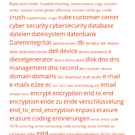
Replication Under Scalable Hashing
conversations
copy
counter-
strike
counter-strike global offensive
counter-strike go
credit
crush
cube
customer center
cryptomator
cs:go
cyber security
cybersecurity
database
dateien
dateisystem
datenbank
Datenintegrität
db
datentransfer
dd
ddos
ddr
debian
dell
device
debit
dedicated server
device password
df
dieselgenerator
disk
dns
dns
direct
direct debit
management
dns record
dns resolver
docker
domain
domains
e-mail
dos
download
draft
drafts
e-mails
e2ee
ec
email
ecc
ecc ram
einrichtung
elv
encrypt
encryption
end to end
emails
emc
encryption
ende zu ende verschlüsselung
end_to_end_encryption
enpass
erasure
erasure coding
erinnerungen
error
error code
1018
error log
error-correcting code
errorlog
erste schritte
ev
ext4
exchange
exfat
extended
extended validation
factor
fail-over