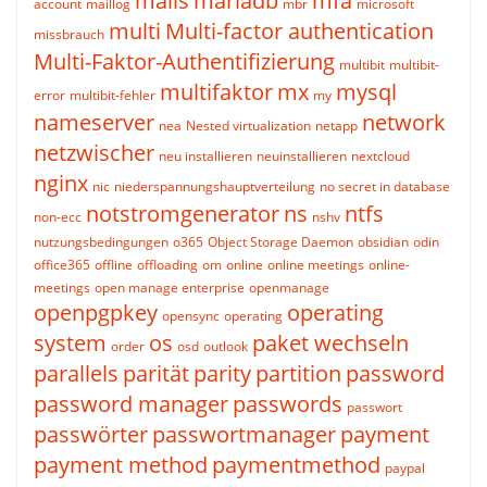
mails
mariadb
mfa
account
maillog
mbr
microsoft
multi
Multi-factor authentication
missbrauch
Multi-Faktor-Authentifizierung
multibit
multibit-
multifaktor
mx
mysql
error
multibit-fehler
my
nameserver
network
nea
Nested virtualization
netapp
netzwischer
neu installieren
neuinstallieren
nextcloud
nginx
nic
niederspannungshauptverteilung
no secret in database
notstromgenerator
ns
ntfs
non-ecc
nshv
nutzungsbedingungen
o365
Object Storage Daemon
obsidian
odin
office365
offline
offloading
om
online
online meetings
online-
meetings
open manage enterprise
openmanage
openpgpkey
operating
opensync
operating
system
os
paket wechseln
order
osd
outlook
parallels
parität
parity
partition
password
password manager
passwords
passwort
passwörter
passwortmanager
payment
payment method
paymentmethod
paypal