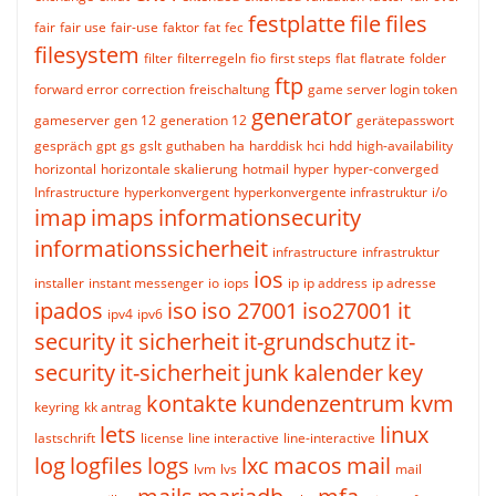
festplatte
file
files
fair
fair use
fair-use
faktor
fat
fec
filesystem
filter
filterregeln
fio
first steps
flat
flatrate
folder
ftp
forward error correction
freischaltung
game server login token
generator
gameserver
gen 12
generation 12
gerätepasswort
gespräch
gpt
gs
gslt
guthaben
ha
harddisk
hci
hdd
high-availability
horizontal
horizontale skalierung
hotmail
hyper
hyper-converged
Infrastructure
hyperkonvergent
hyperkonvergente infrastruktur
i/o
imap
imaps
informationsecurity
informationssicherheit
infrastructure
infrastruktur
ios
installer
instant messenger
io
iops
ip
ip address
ip adresse
ipados
iso
iso 27001
iso27001
it
ipv4
ipv6
security
it sicherheit
it-grundschutz
it-
security
it-sicherheit
junk
kalender
key
kontakte
kundenzentrum
kvm
keyring
kk antrag
lets
linux
lastschrift
license
line interactive
line-interactive
log
logfiles
logs
lxc
macos
mail
lvm
lvs
mail