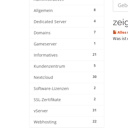
8
Allgemein
zeig
4
Dedicated Server
7
Alles
Domains
Was ist
1
Gameserver
21
Informatives
5
Kundenzentrum
30
Nextcloud
2
Software-Lizenzen
2
SSL-Zertifikate
31
vServer
22
Webhosting