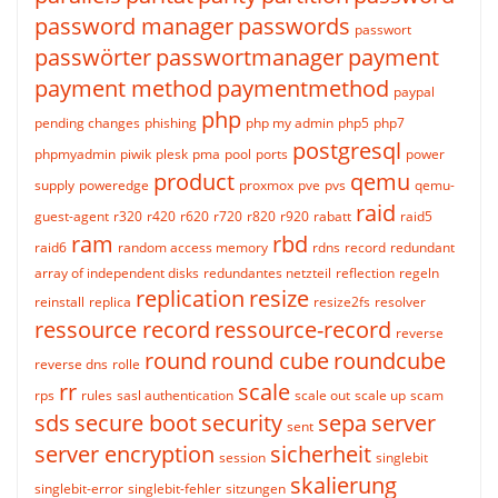
password manager
passwords
passwort
passwörter
passwortmanager
payment
payment method
paymentmethod
paypal
php
pending changes
phishing
php my admin
php5
php7
postgresql
phpmyadmin
piwik
plesk
pma
pool
ports
power
product
qemu
supply
poweredge
proxmox
pve
pvs
qemu-
raid
guest-agent
r320
r420
r620
r720
r820
r920
rabatt
raid5
ram
rbd
raid6
random access memory
rdns
record
redundant
array of independent disks
redundantes netzteil
reflection
regeln
replication
resize
reinstall
replica
resize2fs
resolver
ressource record
ressource-record
reverse
round
round cube
roundcube
reverse dns
rolle
rr
scale
rps
rules
sasl authentication
scale out
scale up
scam
sds
secure boot
security
sepa
server
sent
server encryption
sicherheit
session
singlebit
skalierung
singlebit-error
singlebit-fehler
sitzungen