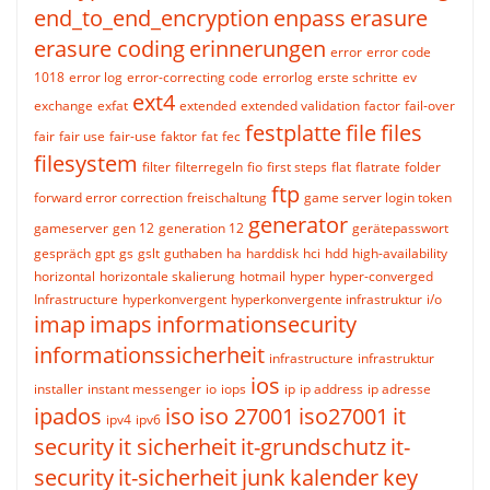
end_to_end_encryption
enpass
erasure
erasure coding
erinnerungen
error
error code
1018
error log
error-correcting code
errorlog
erste schritte
ev
ext4
exchange
exfat
extended
extended validation
factor
fail-over
festplatte
file
files
fair
fair use
fair-use
faktor
fat
fec
filesystem
filter
filterregeln
fio
first steps
flat
flatrate
folder
ftp
forward error correction
freischaltung
game server login token
generator
gameserver
gen 12
generation 12
gerätepasswort
gespräch
gpt
gs
gslt
guthaben
ha
harddisk
hci
hdd
high-availability
horizontal
horizontale skalierung
hotmail
hyper
hyper-converged
Infrastructure
hyperkonvergent
hyperkonvergente infrastruktur
i/o
imap
imaps
informationsecurity
informationssicherheit
infrastructure
infrastruktur
ios
installer
instant messenger
io
iops
ip
ip address
ip adresse
ipados
iso
iso 27001
iso27001
it
ipv4
ipv6
security
it sicherheit
it-grundschutz
it-
security
it-sicherheit
junk
kalender
key