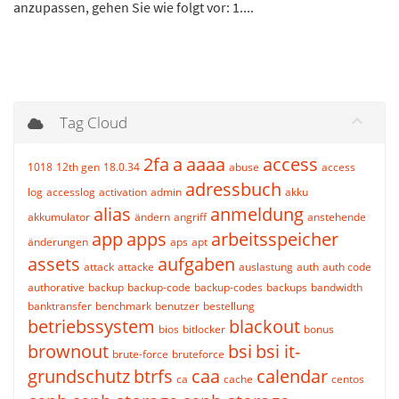
anzupassen, gehen Sie wie folgt vor: 1....
Tag Cloud
2fa
a
aaaa
access
1018
12th gen
18.0.34
abuse
access
adressbuch
log
accesslog
activation
admin
akku
alias
anmeldung
akkumulator
ändern
angriff
anstehende
app
apps
arbeitsspeicher
änderungen
aps
apt
assets
aufgaben
attack
attacke
auslastung
auth
auth code
authorative
backup
backup-code
backup-codes
backups
bandwidth
banktransfer
benchmark
benutzer
bestellung
betriebssystem
blackout
bios
bitlocker
bonus
brownout
bsi
bsi it-
brute-force
bruteforce
grundschutz
btrfs
caa
calendar
ca
cache
centos