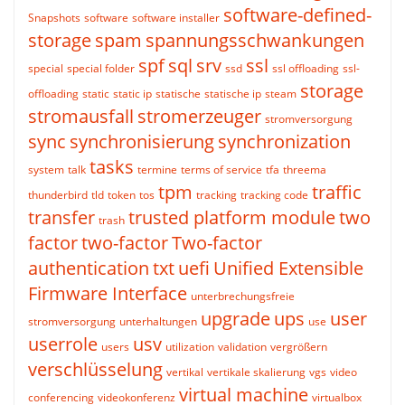
software-defined-
Snapshots
software
software installer
storage
spam
spannungsschwankungen
spf
sql
srv
ssl
special
special folder
ssd
ssl offloading
ssl-
storage
offloading
static
static ip
statische
statische ip
steam
stromausfall
stromerzeuger
stromversorgung
sync
synchronisierung
synchronization
tasks
system
talk
termine
terms of service
tfa
threema
tpm
traffic
thunderbird
tld
token
tos
tracking
tracking code
transfer
trusted platform module
two
trash
factor
two-factor
Two-factor
authentication
txt
uefi
Unified Extensible
Firmware Interface
unterbrechungsfreie
upgrade
ups
user
stromversorgung
unterhaltungen
use
userrole
usv
users
utilization
validation
vergrößern
verschlüsselung
vertikal
vertikale skalierung
vgs
video
virtual machine
conferencing
videokonferenz
virtualbox