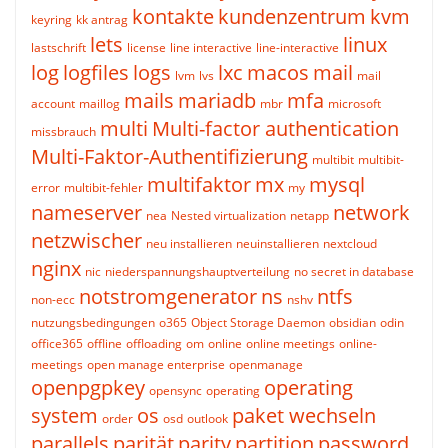
kontakte
kundenzentrum
kvm
keyring
kk antrag
lets
linux
lastschrift
license
line interactive
line-interactive
log
logfiles
logs
lxc
macos
mail
lvm
lvs
mail
mails
mariadb
mfa
account
maillog
mbr
microsoft
multi
Multi-factor authentication
missbrauch
Multi-Faktor-Authentifizierung
multibit
multibit-
multifaktor
mx
mysql
error
multibit-fehler
my
nameserver
network
nea
Nested virtualization
netapp
netzwischer
neu installieren
neuinstallieren
nextcloud
nginx
nic
niederspannungshauptverteilung
no secret in database
notstromgenerator
ns
ntfs
non-ecc
nshv
nutzungsbedingungen
o365
Object Storage Daemon
obsidian
odin
office365
offline
offloading
om
online
online meetings
online-
meetings
open manage enterprise
openmanage
openpgpkey
operating
opensync
operating
system
os
paket wechseln
order
osd
outlook
parallels
parität
parity
partition
password