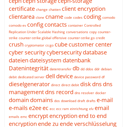
ceph
ceph storage
ceph-storage
certificate
client encryption
change
chatten
clientarea
cname
coding
clone
code
codes
comodo
config
contacts
comodo ev
container
Controlled
Replication Under Scalable Hashing
conversations
copy
counter-
strike
counter-strike global offensive
counter-strike go
credit
crush
cube
customer center
cryptomator
cs:go
cyber security
cybersecurity
database
dateien
dateisystem
datenbank
Datenintegrität
db
datentransfer
dd
ddos
ddr
debian
dell
device
debit
dedicated server
device password
df
dieselgenerator
disk
dns
dns
direct
direct debit
management
dns record
dns resolver
docker
domain
domains
e-mail
dos
download
draft
drafts
e-mails
e2ee
ec
email
ecc
ecc ram
einrichtung
elv
encrypt
encryption
end to end
emails
emc
encryption
ende zu ende verschlüsselung