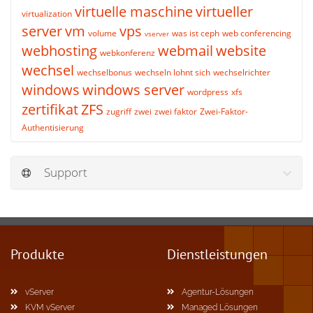
virtuelle maschine
virtueller
virtualization
server
vm
vps
volume
was ist ceph
web conferencing
vserver
webhosting
webmail
website
webkonferenz
wechsel
wechselbonus
wechseln lohnt sich
wechselrichter
windows
windows server
wordpress
xfs
zertifikat
ZFS
zugriff
zwei
zwei faktor
Zwei-Faktor-
Authentisierung
Support
Produkte
Dienstleistungen
vServer
Agentur-Lösungen
KVM vServer
Managed Lösungen