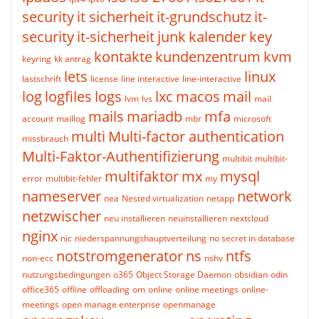
security
it sicherheit
it-grundschutz
it-
security
it-sicherheit
junk
kalender
key
kontakte
kundenzentrum
kvm
keyring
kk antrag
lets
linux
lastschrift
license
line interactive
line-interactive
log
logfiles
logs
lxc
macos
mail
lvm
lvs
mail
mails
mariadb
mfa
account
maillog
mbr
microsoft
multi
Multi-factor authentication
missbrauch
Multi-Faktor-Authentifizierung
multibit
multibit-
multifaktor
mx
mysql
error
multibit-fehler
my
nameserver
network
nea
Nested virtualization
netapp
netzwischer
neu installieren
neuinstallieren
nextcloud
nginx
nic
niederspannungshauptverteilung
no secret in database
notstromgenerator
ns
ntfs
non-ecc
nshv
nutzungsbedingungen
o365
Object Storage Daemon
obsidian
odin
office365
offline
offloading
om
online
online meetings
online-
meetings
open manage enterprise
openmanage