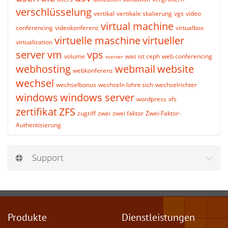
verschlüsselung
vertikal
vertikale skalierung
vgs
video
virtual machine
conferencing
videokonferenz
virtualbox
virtuelle maschine
virtueller
virtualization
server
vm
vps
volume
was ist ceph
web conferencing
vserver
webhosting
webmail
website
webkonferenz
wechsel
wechselbonus
wechseln lohnt sich
wechselrichter
windows
windows server
wordpress
xfs
zertifikat
ZFS
zugriff
zwei
zwei faktor
Zwei-Faktor-
Authentisierung
Support
Produkte
Dienstleistungen