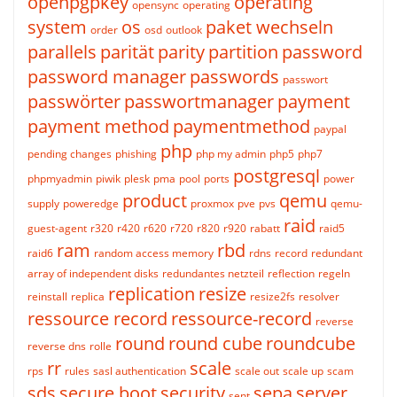
openpgpkey
operating
opensync
operating
system
os
paket wechseln
order
osd
outlook
parallels
parität
parity
partition
password
password manager
passwords
passwort
passwörter
passwortmanager
payment
payment method
paymentmethod
paypal
php
pending changes
phishing
php my admin
php5
php7
postgresql
phpmyadmin
piwik
plesk
pma
pool
ports
power
product
qemu
supply
poweredge
proxmox
pve
pvs
qemu-
raid
guest-agent
r320
r420
r620
r720
r820
r920
rabatt
raid5
ram
rbd
raid6
random access memory
rdns
record
redundant
array of independent disks
redundantes netzteil
reflection
regeln
replication
resize
reinstall
replica
resize2fs
resolver
ressource record
ressource-record
reverse
round
round cube
roundcube
reverse dns
rolle
rr
scale
rps
rules
sasl authentication
scale out
scale up
scam
sds
secure boot
security
sepa
server
sent