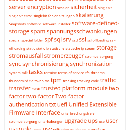
server encryption
sicherheit
session
singlebit
skalierung
singlebit-error
singlebit-fehler
sitzungen
software-defined-
Snapshots
software
software installer
storage
spam
spannungsschwankungen
spf
sql
srv
ssl
special
special folder
ssd
ssl offloading
ssl-
storage
offloading
static
static ip
statische
statische ip
steam
stromausfall
stromerzeuger
stromversorgung
sync
synchronisierung
synchronization
tasks
system
talk
termine
terms of service
tfa
threema
tpm
traffic
thunderbird
tld
token
tos
tracking
tracking code
transfer
trusted platform module
two
trash
factor
two-factor
Two-factor
authentication
txt
uefi
Unified Extensible
Firmware Interface
unterbrechungsfreie
upgrade
ups
user
stromversorgung
unterhaltungen
use
userrole
usv
users
utilization
validation
vergrößern