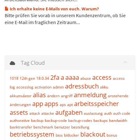
Ich erhalte keine E-Mails von euch. Warum?
Bitte prüfen Sie vorab in unserem Kundenzentrum, ob Sie
eine E-Mail im fraglichen Zeitraum...
Tag Cloud
2fa
a
aaaa
access
1018
12th gen
18.0.34
abuse
access
adressbuch
log
accesslog
activation
admin
akku
alias
anmeldung
akkumulator
ändern
angriff
anstehende
app
apps
arbeitsspeicher
änderungen
aps
apt
assets
aufgaben
attack
attacke
auslastung
auth
auth code
authorative
backup
backup-code
backup-codes
backups
bandwidth
banktransfer
benchmark
benutzer
bestellung
betriebssystem
blackout
bios
bitlocker
bonus