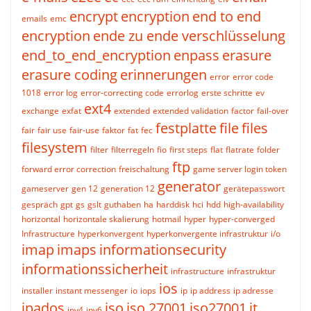
encrypt
encryption
end to end
emails
emc
encryption
ende zu ende verschlüsselung
end_to_end_encryption
enpass
erasure
erasure coding
erinnerungen
error
error code
1018
error log
error-correcting code
errorlog
erste schritte
ev
ext4
exchange
exfat
extended
extended validation
factor
fail-over
festplatte
file
files
fair
fair use
fair-use
faktor
fat
fec
filesystem
filter
filterregeln
fio
first steps
flat
flatrate
folder
ftp
forward error correction
freischaltung
game server login token
generator
gameserver
gen 12
generation 12
gerätepasswort
gespräch
gpt
gs
gslt
guthaben
ha
harddisk
hci
hdd
high-availability
horizontal
horizontale skalierung
hotmail
hyper
hyper-converged
Infrastructure
hyperkonvergent
hyperkonvergente infrastruktur
i/o
imap
imaps
informationsecurity
informationssicherheit
infrastructure
infrastruktur
ios
installer
instant messenger
io
iops
ip
ip address
ip adresse
ipados
iso
iso 27001
iso27001
it
ipv4
ipv6