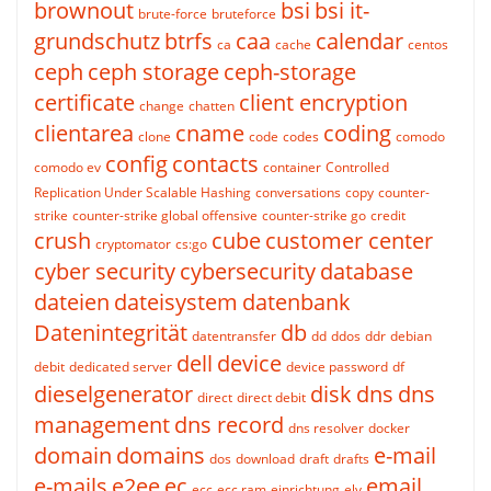
brownout
bsi
bsi it-
brute-force
bruteforce
grundschutz
btrfs
caa
calendar
ca
cache
centos
ceph
ceph storage
ceph-storage
certificate
client encryption
change
chatten
clientarea
cname
coding
clone
code
codes
comodo
config
contacts
comodo ev
container
Controlled
Replication Under Scalable Hashing
conversations
copy
counter-
strike
counter-strike global offensive
counter-strike go
credit
crush
cube
customer center
cryptomator
cs:go
cyber security
cybersecurity
database
dateien
dateisystem
datenbank
Datenintegrität
db
datentransfer
dd
ddos
ddr
debian
dell
device
debit
dedicated server
device password
df
dieselgenerator
disk
dns
dns
direct
direct debit
management
dns record
dns resolver
docker
domain
domains
e-mail
dos
download
draft
drafts
e-mails
e2ee
ec
email
ecc
ecc ram
einrichtung
elv