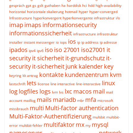
gespräch
gpt
gs
gslt
guthaben
ha
harddisk
hci
hdd
high-availability
horizontal
horizontale skalierung
hotmail
hyper
hyper-converged
Infrastructure
hyperkonvergent
hyperkonvergente infrastruktur
i/o
imap
imaps
informationsecurity
informationssicherheit
infrastructure
infrastruktur
ios
installer
instant messenger
io
iops
ip
ip address
ip adresse
ipados
iso
iso 27001
iso27001
it
ipv4
ipv6
security
it sicherheit
it-grundschutz
it-
security
it-sicherheit
junk
kalender
key
kontakte
kundenzentrum
kvm
keyring
kk antrag
lets
linux
lastschrift
license
line interactive
line-interactive
log
logfiles
logs
lxc
macos
mail
lvm
lvs
mail
mails
mariadb
mfa
account
maillog
mbr
microsoft
multi
Multi-factor authentication
missbrauch
Multi-Faktor-Authentifizierung
multibit
multibit-
multifaktor
mx
mysql
error
multibit-fehler
my
nameserver
network