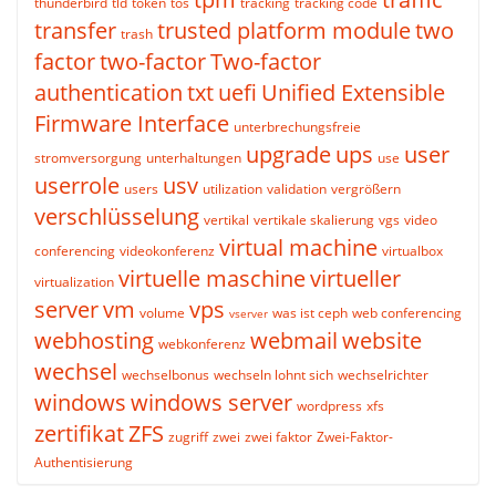
thunderbird
tld
token
tos
tracking
tracking code
transfer
trusted platform module
two
trash
factor
two-factor
Two-factor
authentication
txt
uefi
Unified Extensible
Firmware Interface
unterbrechungsfreie
upgrade
ups
user
stromversorgung
unterhaltungen
use
userrole
usv
users
utilization
validation
vergrößern
verschlüsselung
vertikal
vertikale skalierung
vgs
video
virtual machine
conferencing
videokonferenz
virtualbox
virtuelle maschine
virtueller
virtualization
server
vm
vps
volume
was ist ceph
web conferencing
vserver
webhosting
webmail
website
webkonferenz
wechsel
wechselbonus
wechseln lohnt sich
wechselrichter
windows
windows server
wordpress
xfs
zertifikat
ZFS
zugriff
zwei
zwei faktor
Zwei-Faktor-
Authentisierung