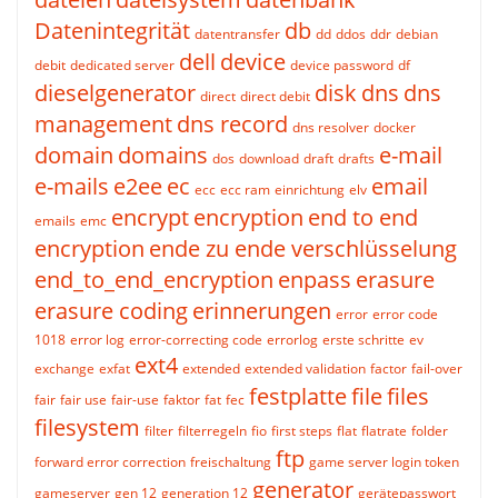
Datenintegrität
db
datentransfer
dd
ddos
ddr
debian
dell
device
debit
dedicated server
device password
df
dieselgenerator
disk
dns
dns
direct
direct debit
management
dns record
dns resolver
docker
domain
domains
e-mail
dos
download
draft
drafts
e-mails
e2ee
ec
email
ecc
ecc ram
einrichtung
elv
encrypt
encryption
end to end
emails
emc
encryption
ende zu ende verschlüsselung
end_to_end_encryption
enpass
erasure
erasure coding
erinnerungen
error
error code
1018
error log
error-correcting code
errorlog
erste schritte
ev
ext4
exchange
exfat
extended
extended validation
factor
fail-over
festplatte
file
files
fair
fair use
fair-use
faktor
fat
fec
filesystem
filter
filterregeln
fio
first steps
flat
flatrate
folder
ftp
forward error correction
freischaltung
game server login token
generator
gameserver
gen 12
generation 12
gerätepasswort