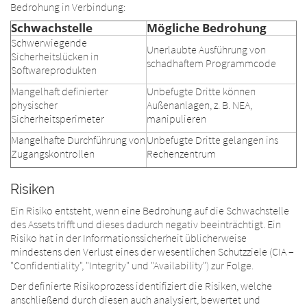
Bedrohung in Verbindung:
Schwachstelle
Mögliche Bedrohung
Schwerwiegende
Unerlaubte Ausführung von
Sicherheitslücken in
schadhaftem Programmcode
Softwareprodukten
Mangelhaft definierter
Unbefugte Dritte können
physischer
Außenanlagen, z. B. NEA,
Sicherheitsperimeter
manipulieren
Mangelhafte Durchführung von
Unbefugte Dritte gelangen ins
Zugangskontrollen
Rechenzentrum
Risiken
Ein Risiko entsteht, wenn eine Bedrohung auf die Schwachstelle
des Assets trifft und dieses dadurch negativ beeinträchtigt. Ein
Risiko hat in der Informationssicherheit üblicherweise
mindestens den Verlust eines der wesentlichen Schutzziele (CIA –
"Confidentiality", "Integrity" und "Availability") zur Folge.
Der definierte Risikoprozess identifiziert die Risiken, welche
anschließend durch diesen auch analysiert, bewertet und