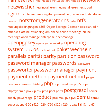
nea
Nested virtualization
netapp
netzwischer
neu installieren
neuinstallieren
nextcloud
nginx
nic
niederspannungshauptverteilung
no secret in database
notstromgenerator
ns
ntfs
non-ecc
nshv
nutzungsbedingungen
o365
Object Storage Daemon
obsidian
odin
office365
offline
offloading
om
online
online meetings
online-
meetings
open manage enterprise
openmanage
openpgpkey
operating
opensync
operating
system
os
paket wechseln
order
osd
outlook
parallels
parität
parity
partition
password
password manager
passwords
passwort
passwörter
passwortmanager
payment
payment method
paymentmethod
paypal
php
pending changes
phishing
php my admin
php5
php7
postgresql
phpmyadmin
piwik
plesk
pma
pool
ports
power
product
qemu
supply
poweredge
proxmox
pve
pvs
qemu-
raid
guest-agent
r320
r420
r620
r720
r820
r920
rabatt
raid5