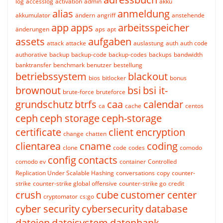
log
accesslog
activation
admin
akku
alias
anmeldung
akkumulator
ändern
angriff
anstehende
app
apps
arbeitsspeicher
änderungen
aps
apt
assets
aufgaben
attack
attacke
auslastung
auth
auth code
authorative
backup
backup-code
backup-codes
backups
bandwidth
banktransfer
benchmark
benutzer
bestellung
betriebssystem
blackout
bios
bitlocker
bonus
brownout
bsi
bsi it-
brute-force
bruteforce
grundschutz
btrfs
caa
calendar
ca
cache
centos
ceph
ceph storage
ceph-storage
certificate
client encryption
change
chatten
clientarea
cname
coding
clone
code
codes
comodo
config
contacts
comodo ev
container
Controlled
Replication Under Scalable Hashing
conversations
copy
counter-
strike
counter-strike global offensive
counter-strike go
credit
crush
cube
customer center
cryptomator
cs:go
cyber security
cybersecurity
database
dateien
dateisystem
datenbank