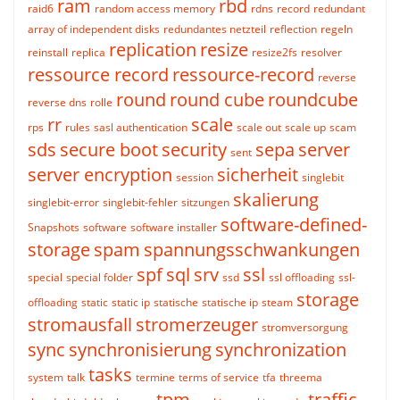
ram
rbd
raid6
random access memory
rdns
record
redundant
array of independent disks
redundantes netzteil
reflection
regeln
replication
resize
reinstall
replica
resize2fs
resolver
ressource record
ressource-record
reverse
round
round cube
roundcube
reverse dns
rolle
rr
scale
rps
rules
sasl authentication
scale out
scale up
scam
sds
secure boot
security
sepa
server
sent
server encryption
sicherheit
session
singlebit
skalierung
singlebit-error
singlebit-fehler
sitzungen
software-defined-
Snapshots
software
software installer
storage
spam
spannungsschwankungen
spf
sql
srv
ssl
special
special folder
ssd
ssl offloading
ssl-
storage
offloading
static
static ip
statische
statische ip
steam
stromausfall
stromerzeuger
stromversorgung
sync
synchronisierung
synchronization
tasks
system
talk
termine
terms of service
tfa
threema
tpm
traffic