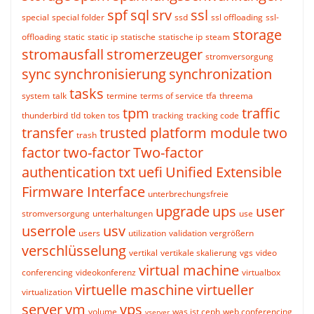
spf
sql
srv
ssl
special
special folder
ssd
ssl offloading
ssl-
storage
offloading
static
static ip
statische
statische ip
steam
stromausfall
stromerzeuger
stromversorgung
sync
synchronisierung
synchronization
tasks
system
talk
termine
terms of service
tfa
threema
tpm
traffic
thunderbird
tld
token
tos
tracking
tracking code
transfer
trusted platform module
two
trash
factor
two-factor
Two-factor
authentication
txt
uefi
Unified Extensible
Firmware Interface
unterbrechungsfreie
upgrade
ups
user
stromversorgung
unterhaltungen
use
userrole
usv
users
utilization
validation
vergrößern
verschlüsselung
vertikal
vertikale skalierung
vgs
video
virtual machine
conferencing
videokonferenz
virtualbox
virtuelle maschine
virtueller
virtualization
server
vm
vps
volume
was ist ceph
web conferencing
vserver