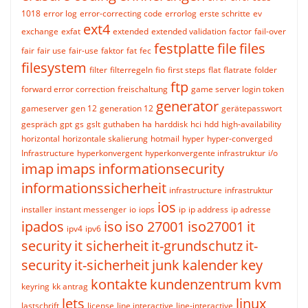
1018
error log
error-correcting code
errorlog
erste schritte
ev
ext4
exchange
exfat
extended
extended validation
factor
fail-over
festplatte
file
files
fair
fair use
fair-use
faktor
fat
fec
filesystem
filter
filterregeln
fio
first steps
flat
flatrate
folder
ftp
forward error correction
freischaltung
game server login token
generator
gameserver
gen 12
generation 12
gerätepasswort
gespräch
gpt
gs
gslt
guthaben
ha
harddisk
hci
hdd
high-availability
horizontal
horizontale skalierung
hotmail
hyper
hyper-converged
Infrastructure
hyperkonvergent
hyperkonvergente infrastruktur
i/o
imap
imaps
informationsecurity
informationssicherheit
infrastructure
infrastruktur
ios
installer
instant messenger
io
iops
ip
ip address
ip adresse
ipados
iso
iso 27001
iso27001
it
ipv4
ipv6
security
it sicherheit
it-grundschutz
it-
security
it-sicherheit
junk
kalender
key
kontakte
kundenzentrum
kvm
keyring
kk antrag
lets
linux
lastschrift
license
line interactive
line-interactive