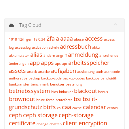
Tag Cloud
2fa
a
aaaa
access
1018
12th gen
18.0.34
abuse
access
adressbuch
log
accesslog
activation
admin
akku
alias
anmeldung
akkumulator
ändern
angriff
anstehende
app
apps
arbeitsspeicher
änderungen
aps
apt
assets
aufgaben
attack
attacke
auslastung
auth
auth code
authorative
backup
backup-code
backup-codes
backups
bandwidth
banktransfer
benchmark
benutzer
bestellung
betriebssystem
blackout
bios
bitlocker
bonus
brownout
bsi
bsi it-
brute-force
bruteforce
grundschutz
btrfs
caa
calendar
ca
cache
centos
ceph
ceph storage
ceph-storage
certificate
client encryption
change
chatten