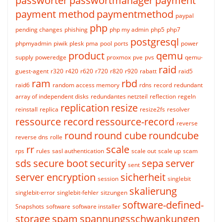
passwörter
passwortmanager
payment
payment method
paymentmethod
paypal
php
pending changes
phishing
php my admin
php5
php7
postgresql
phpmyadmin
piwik
plesk
pma
pool
ports
power
product
qemu
supply
poweredge
proxmox
pve
pvs
qemu-
raid
guest-agent
r320
r420
r620
r720
r820
r920
rabatt
raid5
ram
rbd
raid6
random access memory
rdns
record
redundant
array of independent disks
redundantes netzteil
reflection
regeln
replication
resize
reinstall
replica
resize2fs
resolver
ressource record
ressource-record
reverse
round
round cube
roundcube
reverse dns
rolle
rr
scale
rps
rules
sasl authentication
scale out
scale up
scam
sds
secure boot
security
sepa
server
sent
server encryption
sicherheit
session
singlebit
skalierung
singlebit-error
singlebit-fehler
sitzungen
software-defined-
Snapshots
software
software installer
storage
spam
spannungsschwankungen