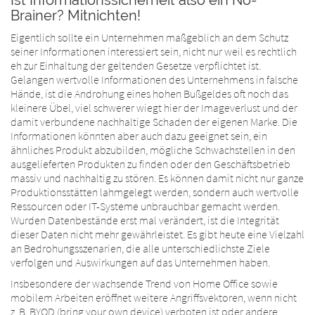
Brainer? Mitnichten!
Eigentlich sollte ein Unternehmen maßgeblich an dem Schutz
seiner Informationen interessiert sein, nicht nur weil es rechtlich
eh zur Einhaltung der geltenden Gesetze verpflichtet ist.
Gelangen wertvolle Informationen des Unternehmens in falsche
Hände, ist die Androhung eines hohen Bußgeldes oft noch das
kleinere Übel, viel schwerer wiegt hier der Imageverlust und der
damit verbundene nachhaltige Schaden der eigenen Marke. Die
Informationen könnten aber auch dazu geeignet sein, ein
ähnliches Produkt abzubilden, mögliche Schwachstellen in den
ausgelieferten Produkten zu finden oder den Geschäftsbetrieb
massiv und nachhaltig zu stören. Es können damit nicht nur ganze
Produktionsstätten lahmgelegt werden, sondern auch wertvolle
Ressourcen oder IT-Systeme unbrauchbar gemacht werden.
Wurden Datenbestände erst mal verändert, ist die Integrität
dieser Daten nicht mehr gewährleistet. Es gibt heute eine Vielzahl
an Bedrohungsszenarien, die alle unterschiedlichste Ziele
verfolgen und Auswirkungen auf das Unternehmen haben.
Insbesondere der wachsende Trend von Home Office sowie
mobilem Arbeiten eröffnet weitere Angriffsvektoren, wenn nicht
z. B. BYOD (bring your own device) verboten ist oder andere