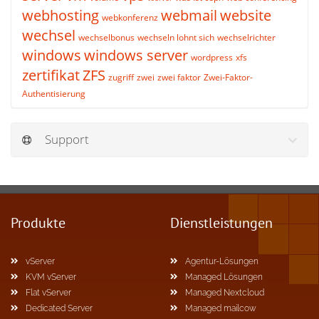
webhosting
webmail
website
webkonferenz
wechsel
wechselbonus
wechseln lohnt sich
wechselrichter
windows
windows server
wordpress
xfs
zertifikat
ZFS
zugriff
zwei
zwei faktor
Zwei-Faktor-
Authentisierung
Support
Produkte
Dienstleistungen
vServer
Agentur-Lösungen
KVM vServer
Managed Lösungen
Flat vServer
Managed Nextcloud
Dedicated Server
Managed mailcow