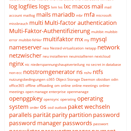
log
logfiles
logs
lxc
macos
mail
lvm
lvs
mail
mails
mariadb
mfa
account
maillog
mbr
microsoft
multi
Multi-factor authentication
missbrauch
Multi-Faktor-Authentifizierung
multibit
multibit-
multifaktor
mx
mysql
error
multibit-fehler
my
nameserver
network
nea
Nested virtualization
netapp
netzwischer
neu installieren
neuinstallieren
nextcloud
nginx
nic
niederspannungshauptverteilung
no secret in database
notstromgenerator
ns
ntfs
non-ecc
nshv
nutzungsbedingungen
o365
Object Storage Daemon
obsidian
odin
office365
offline
offloading
om
online
online meetings
online-
meetings
open manage enterprise
openmanage
openpgpkey
operating
opensync
operating
system
os
paket wechseln
order
osd
outlook
parallels
parität
parity
partition
password
password manager
passwords
passwort