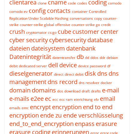
clientarea
cname
coding
clone
code
codes
comodo
config
contacts
comodo ev
container
Controlled
Replication Under Scalable Hashing
conversations
copy
counter-
strike
counter-strike global offensive
counter-strike go
credit
crush
cube
customer center
cryptomator
cs:go
cyber security
cybersecurity
database
dateien
dateisystem
datenbank
Datenintegrität
db
datentransfer
dd
ddos
ddr
debian
dell
device
debit
dedicated server
device password
df
dieselgenerator
disk
dns
dns
direct
direct debit
management
dns record
dns resolver
docker
domain
domains
e-mail
dos
download
draft
drafts
e-mails
e2ee
ec
email
ecc
ecc ram
einrichtung
elv
encrypt
encryption
end to end
emails
emc
encryption
ende zu ende verschlüsselung
end_to_end_encryption
enpass
erasure
erasure coding
erinnerungen
error
error code