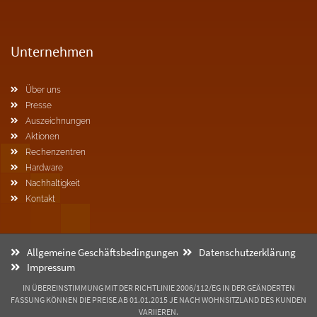
Unternehmen
Über uns
Presse
Auszeichnungen
Aktionen
Rechenzentren
Hardware
Nachhaltigkeit
Kontakt
Allgemeine Geschäftsbedingungen
Datenschutzerklärung
Impressum
IN ÜBEREINSTIMMUNG MIT DER RICHTLINIE 2006/112/EG IN DER GEÄNDERTEN
FASSUNG KÖNNEN DIE PREISE AB 01.01.2015 JE NACH WOHNSITZLAND DES KUNDEN
VARIIEREN.