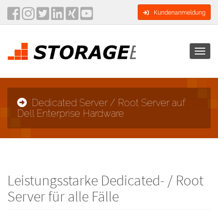
Kundenanmeldung
Toggl
navig
Dedicated Server / Root Server auf
Dell Enterprise Hardware
Leistungsstarke Dedicated- / Root
Server für alle Fälle