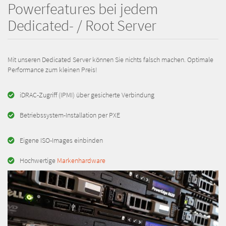
Powerfeatures bei jedem
Dedicated- / Root Server
Mit unseren Dedicated Server können Sie nichts falsch machen. Optimale
Performance zum kleinen Preis!
iDRAC-Zugriff (IPMI) über gesicherte Verbindung
Betriebssystem-Installation per PXE
Eigene ISO-Images einbinden
Hochwertige
Markenhardware