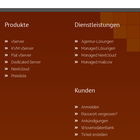
Produkte
Dienstleistungen
vServer
Agentur-Lösungen
KVM vServer
Managed Lösungen
Flat vServer
Managed Nextcloud
Dedicated Server
Managed mailcow
Nextcloud
Preisliste
Kunden
Anmelden
Passwort vergessen?
Ankündigungen
Wissensdatenbank
Ticket erstellen