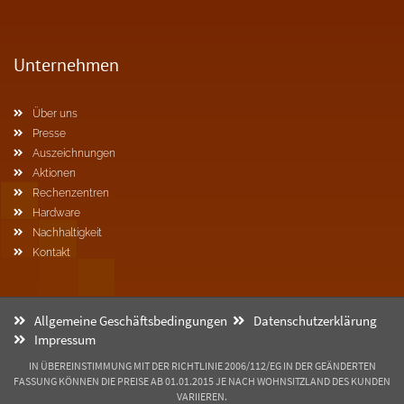
Unternehmen
Über uns
Presse
Auszeichnungen
Aktionen
Rechenzentren
Hardware
Nachhaltigkeit
Kontakt
Allgemeine Geschäftsbedingungen
Datenschutzerklärung
Impressum
IN ÜBEREINSTIMMUNG MIT DER RICHTLINIE 2006/112/EG IN DER GEÄNDERTEN
FASSUNG KÖNNEN DIE PREISE AB 01.01.2015 JE NACH WOHNSITZLAND DES KUNDEN
VARIIEREN.