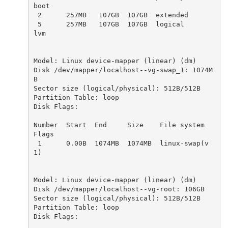
boot

 2      257MB   107GB  107GB  extended

 5      257MB   107GB  107GB  logical                
lvm

Model: Linux device-mapper (linear) (dm)

Disk /dev/mapper/localhost--vg-swap_1: 1074M
B

Sector size (logical/physical): 512B/512B

Partition Table: loop

Disk Flags:

Number  Start  End     Size    File system     
Flags

 1      0.00B  1074MB  1074MB  linux-swap(v
1)

Model: Linux device-mapper (linear) (dm)

Disk /dev/mapper/localhost--vg-root: 106GB

Sector size (logical/physical): 512B/512B

Partition Table: loop

Disk Flags:
