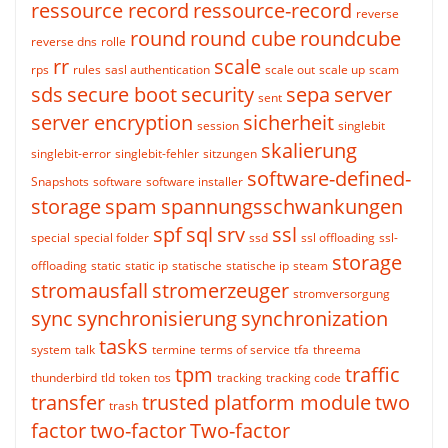
ressource record
ressource-record
reverse
round
round cube
roundcube
reverse dns
rolle
rr
scale
rps
rules
sasl authentication
scale out
scale up
scam
sds
secure boot
security
sepa
server
sent
server encryption
sicherheit
session
singlebit
skalierung
singlebit-error
singlebit-fehler
sitzungen
software-defined-
Snapshots
software
software installer
storage
spam
spannungsschwankungen
spf
sql
srv
ssl
special
special folder
ssd
ssl offloading
ssl-
storage
offloading
static
static ip
statische
statische ip
steam
stromausfall
stromerzeuger
stromversorgung
sync
synchronisierung
synchronization
tasks
system
talk
termine
terms of service
tfa
threema
tpm
traffic
thunderbird
tld
token
tos
tracking
tracking code
transfer
trusted platform module
two
trash
factor
two-factor
Two-factor