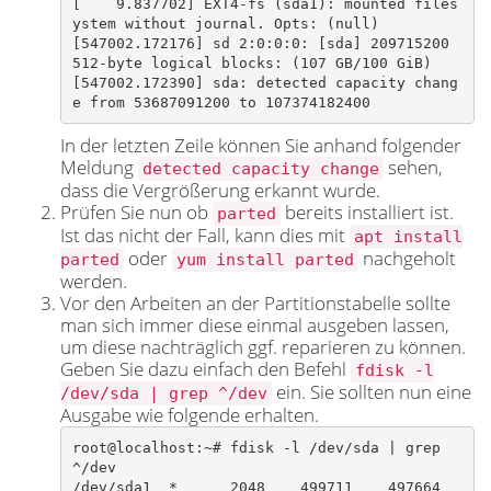
[    9.837702] EXT4-fs (sda1): mounted files
ystem without journal. Opts: (null)

[547002.172176] sd 2:0:0:0: [sda] 209715200 
512-byte logical blocks: (107 GB/100 GiB)

[547002.172390] sda: detected capacity chang
e from 53687091200 to 107374182400​
In der letzten Zeile können Sie anhand folgender
Meldung
sehen,
detected capacity change
dass die Vergrößerung erkannt wurde.
Prüfen Sie nun ob
bereits installiert ist.
parted
Ist das nicht der Fall, kann dies mit
apt install
oder
nachgeholt
parted
yum install parted
werden.
Vor den Arbeiten an der Partitionstabelle sollte
man sich immer diese einmal ausgeben lassen,
um diese nachträglich ggf. reparieren zu können.
Geben Sie dazu einfach den Befehl
fdisk -l
ein. Sie sollten nun eine
/dev/sda | grep ^/dev
Ausgabe wie folgende erhalten.
root@localhost:~# fdisk -l /dev/sda | grep 
^/dev

/dev/sda1  *      2048    499711    497664  