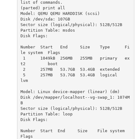
list of commands.

(parted) print all

Model: QEMU QEMU HARDDISK (scsi)

Disk /dev/sda: 107GB

Sector size (logical/physical): 512B/512B

Partition Table: msdos

Disk Flags:

Number  Start   End     Size    Type      Fi
le system  Flags

 1      1049kB  256MB   255MB   primary   ex
t2         boot

 2      257MB   53.7GB  53.4GB  extended

 5      257MB   53.7GB  53.4GB  logical                
lvm

Model: Linux device-mapper (linear) (dm)

Disk /dev/mapper/localhost--vg-swap_1: 1074M
B

Sector size (logical/physical): 512B/512B

Partition Table: loop

Disk Flags:

Number  Start  End     Size    File system     
Flags
