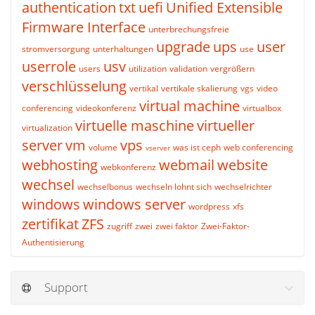
authentication
txt
uefi
Unified Extensible
Firmware Interface
unterbrechungsfreie
upgrade
ups
user
stromversorgung
unterhaltungen
use
userrole
usv
users
utilization
validation
vergrößern
verschlüsselung
vertikal
vertikale skalierung
vgs
video
virtual machine
conferencing
videokonferenz
virtualbox
virtuelle maschine
virtueller
virtualization
server
vm
vps
volume
was ist ceph
web conferencing
vserver
webhosting
webmail
website
webkonferenz
wechsel
wechselbonus
wechseln lohnt sich
wechselrichter
windows
windows server
wordpress
xfs
zertifikat
ZFS
zugriff
zwei
zwei faktor
Zwei-Faktor-
Authentisierung
Support