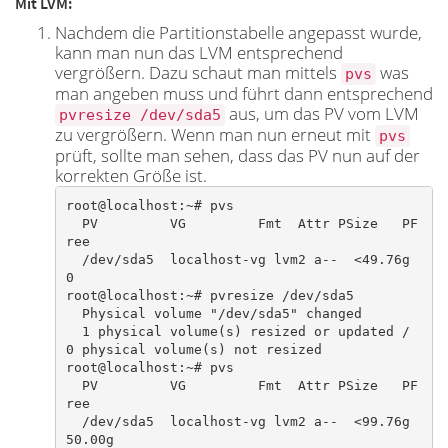
Mit LVM:
Nachdem die Partitionstabelle angepasst wurde,
kann man nun das LVM entsprechend
vergrößern. Dazu schaut man mittels
was
pvs
man angeben muss und führt dann entsprechend
aus, um das PV vom LVM
pvresize /dev/sda5
zu vergrößern. Wenn man nun erneut mit
pvs
prüft, sollte man sehen, dass das PV nun auf der
korrekten Größe ist.
root@localhost:~# pvs

  PV         VG         Fmt  Attr PSize   PF
ree

  /dev/sda5  localhost-vg lvm2 a--  <49.76g    
0

root@localhost:~# pvresize /dev/sda5

  Physical volume "/dev/sda5" changed

  1 physical volume(s) resized or updated / 
0 physical volume(s) not resized

root@localhost:~# pvs

  PV         VG         Fmt  Attr PSize   PF
ree

  /dev/sda5  localhost-vg lvm2 a--  <99.76g 
50.00g