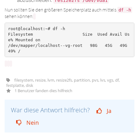
resize2fs /dev/vda1
Nun sollten Sie den größeren Speicherplatz auch mittels
df -h
sehen können:
root@localhost:~# df -h

Filesystem                    Size  Used Avail Us
e% Mounted on

/dev/mapper/localhost--vg-root   98G   45G   49G  
49% /
filesystem, resize, lvm, resize2fs, partition, pvs, lvs, vgs, df,
festplatte, disk
1 Benutzer fanden dies hilfreich
War diese Antwort hilfreich?
Ja
Nein