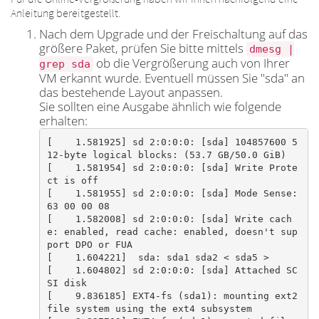
Anleitung bereitgestellt.
Nach dem Upgrade und der Freischaltung auf das
größere Paket, prüfen Sie bitte mittels
dmesg |
ob die Vergrößerung auch von Ihrer
grep sda
VM erkannt wurde. Eventuell müssen Sie "sda" an
das bestehende Layout anpassen.
Sie sollten eine Ausgabe ähnlich wie folgende
erhalten:
[    1.581925] sd 2:0:0:0: [sda] 104857600 5
12-byte logical blocks: (53.7 GB/50.0 GiB)

[    1.581954] sd 2:0:0:0: [sda] Write Prote
ct is off

[    1.581955] sd 2:0:0:0: [sda] Mode Sense: 
63 00 00 08

[    1.582008] sd 2:0:0:0: [sda] Write cach
e: enabled, read cache: enabled, doesn't sup
port DPO or FUA

[    1.604221]  sda: sda1 sda2 < sda5 >

[    1.604802] sd 2:0:0:0: [sda] Attached SC
SI disk

[    9.836185] EXT4-fs (sda1): mounting ext2 
file system using the ext4 subsystem
