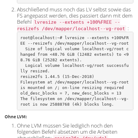
Abschließend muss noch das LV selbst sowie das
FS angepasst werden, dies passiert dann mit dem
Befehl
lvresize --extents +100%FREE --
:
resizefs /dev/mapper/localhost--vg-root
root@localhost:~# lvresize --extents +100%FR
EE --resizefs /dev/mapper/localhost--vg-root

  Size of logical volume localhost-vg/root c
hanged from <48.76 GiB (12482 extents) to <9
8.76 GiB (25282 extents).

  Logical volume localhost-vg/root successfu
lly resized.

resize2fs 1.44.5 (15-Dec-2018)

Filesystem at /dev/mapper/localhost--vg-root 
is mounted on /; on-line resizing required

old_desc_blocks = 7, new_desc_blocks = 13

The filesystem on /dev/mapper/localhost--vg-
root is now 25888768 (4k) blocks long.​
Ohne LVM:
Ohne LVM müssen Sie lediglich noch den
folgenden Befehl absetzen um die Arbeiten
abzuschließen: