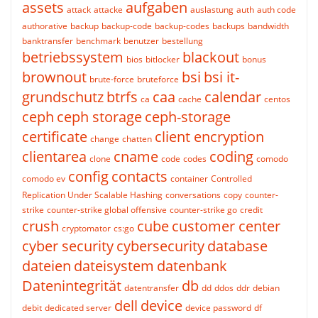
assets
aufgaben
attack
attacke
auslastung
auth
auth code
authorative
backup
backup-code
backup-codes
backups
bandwidth
banktransfer
benchmark
benutzer
bestellung
betriebssystem
blackout
bios
bitlocker
bonus
brownout
bsi
bsi it-
brute-force
bruteforce
grundschutz
btrfs
caa
calendar
ca
cache
centos
ceph
ceph storage
ceph-storage
certificate
client encryption
change
chatten
clientarea
cname
coding
clone
code
codes
comodo
config
contacts
comodo ev
container
Controlled
Replication Under Scalable Hashing
conversations
copy
counter-
strike
counter-strike global offensive
counter-strike go
credit
crush
cube
customer center
cryptomator
cs:go
cyber security
cybersecurity
database
dateien
dateisystem
datenbank
Datenintegrität
db
datentransfer
dd
ddos
ddr
debian
dell
device
debit
dedicated server
device password
df