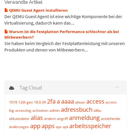
Verwandte Artikel
QEMU Guest Agent installieren
Der QEMU Guest Agent ist eine wichtige Komponente bei der
Virtualisierung, dadurch kann das...
Warum ist die Festplatten Performance schlechter als bei
Mitbewerbern?
Sie haben beim Vergleich der Festplattenleistung mit unseren
Produkten und denen von Mitbewerbern...
Tag Cloud
2fa
a
aaaa
access
1018
12th gen
18.0.34
abuse
access
adressbuch
log
accesslog
activation
admin
akku
alias
anmeldung
akkumulator
ändern
angriff
anstehende
app
apps
arbeitsspeicher
änderungen
aps
apt