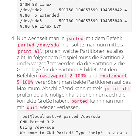
243M 83 Linux

/dev/sda2       501758 104857599 104355842 4
9.8G  5 Extended

/dev/sda5       501760 104857599 104355840 4
9.8G 8e Linux LVM​
Nun wechselt man in
mit dem Befehl:
parted
hier sollte man nun mittels
parted /dev/sda
prüfen, welche Partitionen es alles
print all
gibt. In folgendem Beispiel muss die Partition 2
und 5 vergrößert werden, da die Partition 2 die
Grundlage für die Partition 5 bildet. Mit den
Befehlen
und
resizepart 2 100%
resizepart
vergrößert man beide Partitionen auf das
5 100%
Maximum. Abschließend kann mittels
print all
prüfen ob alle nötigen Partitionen nun auch die
korrekte Größe haben.
kann man nun
parted
mit
wieder verlassen.
quit
root@localhost:~# parted /dev/sda

GNU Parted 3.2

Using /dev/sda

Welcome to GNU Parted! Type 'help' to view a 