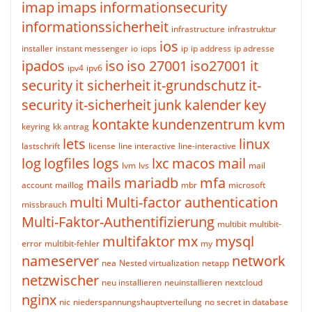
imap
imaps
informationsecurity
informationssicherheit
infrastructure
infrastruktur
ios
installer
instant messenger
io
iops
ip
ip address
ip adresse
ipados
iso
iso 27001
iso27001
it
ipv4
ipv6
security
it sicherheit
it-grundschutz
it-
security
it-sicherheit
junk
kalender
key
kontakte
kundenzentrum
kvm
keyring
kk antrag
lets
linux
lastschrift
license
line interactive
line-interactive
log
logfiles
logs
lxc
macos
mail
lvm
lvs
mail
mails
mariadb
mfa
account
maillog
mbr
microsoft
multi
Multi-factor authentication
missbrauch
Multi-Faktor-Authentifizierung
multibit
multibit-
multifaktor
mx
mysql
error
multibit-fehler
my
nameserver
network
nea
Nested virtualization
netapp
netzwischer
neu installieren
neuinstallieren
nextcloud
nginx
nic
niederspannungshauptverteilung
no secret in database