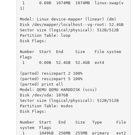
 1      0.00B  1074MB  1074MB  linux-swap(v
1)

Model: Linux device-mapper (linear) (dm)

Disk /dev/mapper/localhost--vg-root: 52.4GB

Sector size (logical/physical): 512B/512B

Partition Table: loop

Disk Flags:

Number  Start  End     Size    File system  
Flags

 1      0.00B  52.4GB  52.4GB  ext4

(parted) resizepart 2 100%

(parted) resizepart 5 100%

(parted) print all

Model: QEMU QEMU HARDDISK (scsi)

Disk /dev/sda: 107GB

Sector size (logical/physical): 512B/512B

Partition Table: msdos

Disk Flags:

Number  Start   End    Size   Type      File 
system  Flags

 1      1049kB  256MB  255MB  primary   ext2         