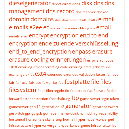
dieselgenerator
disk
dns
dns
direct
direct debit
management
dns record
dns resolver
docker
domain
domains
e-mail
dos
download
draft
drafts
e-mails
e2ee
ec
email
ecc
ecc ram
einrichtung
elv
encrypt
encryption
end to end
emails
emc
encryption
ende zu ende verschlüsselung
end_to_end_encryption
enpass
erasure
erasure coding
erinnerungen
error
error code
1018
error log
error-correcting code
errorlog
erste schritte
ev
ext4
exchange
exfat
extended
extended validation
factor
fail-over
festplatte
file
files
fair
fair use
fair-use
faktor
fat
fec
filesystem
filter
filterregeln
fio
first steps
flat
flatrate
folder
ftp
forward error correction
freischaltung
game server login token
generator
gameserver
gen 12
generation 12
gerätepasswort
gespräch
gpt
gs
gslt
guthaben
ha
harddisk
hci
hdd
high-availability
horizontal
horizontale skalierung
hotmail
hyper
hyper-converged
Infrastructure
hyperkonvergent
hyperkonvergente infrastruktur
i/o