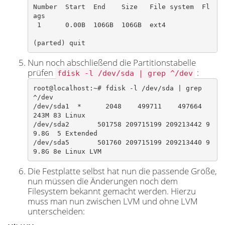
Number  Start  End    Size   File system  Fl
ags

 1      0.00B  106GB  106GB  ext4

(parted) quit​
Nun noch abschließend die Partitionstabelle
prüfen
:
fdisk -l /dev/sda | grep ^/dev
root@localhost:~# fdisk -l /dev/sda | grep 
^/dev

/dev/sda1  *      2048    499711    497664  
243M 83 Linux

/dev/sda2       501758 209715199 209213442 9
9.8G  5 Extended

/dev/sda5       501760 209715199 209213440 9
9.8G 8e Linux LVM​
Die Festplatte selbst hat nun die passende Größe,
nun müssen die Änderungen noch dem
Filesystem bekannt gemacht werden. Hierzu
muss man nun zwischen LVM und ohne LVM
unterscheiden: