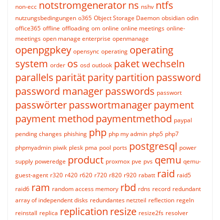
notstromgenerator
ns
ntfs
non-ecc
nshv
nutzungsbedingungen
o365
Object Storage Daemon
obsidian
odin
office365
offline
offloading
om
online
online meetings
online-
meetings
open manage enterprise
openmanage
openpgpkey
operating
opensync
operating
system
os
paket wechseln
order
osd
outlook
parallels
parität
parity
partition
password
password manager
passwords
passwort
passwörter
passwortmanager
payment
payment method
paymentmethod
paypal
php
pending changes
phishing
php my admin
php5
php7
postgresql
phpmyadmin
piwik
plesk
pma
pool
ports
power
product
qemu
supply
poweredge
proxmox
pve
pvs
qemu-
raid
guest-agent
r320
r420
r620
r720
r820
r920
rabatt
raid5
ram
rbd
raid6
random access memory
rdns
record
redundant
array of independent disks
redundantes netzteil
reflection
regeln
replication
resize
reinstall
replica
resize2fs
resolver