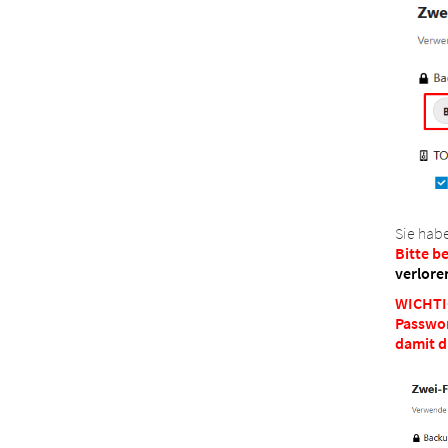
Sie hab
Bitte b
verlore
WICHTIG
Passwor
damit d