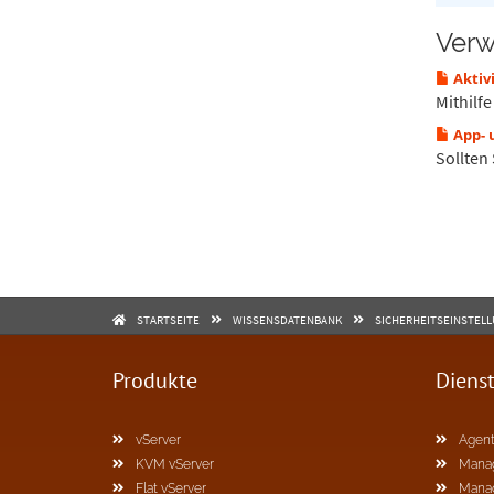
Verw
Aktiv
Mithilf
App- 
Sollten
STARTSEITE
WISSENSDATENBANK
SICHERHEITSEINSTEL
Produkte
Diens
vServer
Agent
KVM vServer
Mana
Flat vServer
Mana