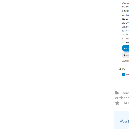
back
authenti
34 B
War