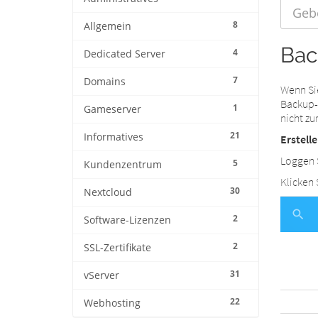
8
Allgemein
Bac
4
Dedicated Server
7
Domains
Wenn Sie
Backup-C
1
Gameserver
nicht zu
21
Informatives
Erstell
Loggen S
5
Kundenzentrum
Klicken 
30
Nextcloud
2
Software-Lizenzen
2
SSL-Zertifikate
31
vServer
22
Webhosting