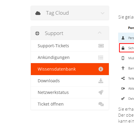
Tag Cloud
Sie gela
Support
Support-Tickets
Ankündigungen
Wissensdatenbank
Downloads
Netzwerkstatus
Ticket öffnen
Sie erha
Der ober
kann ei