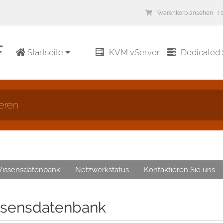
Warenkorb ansehen ( 0
Startseite
KVM vServer
Dedicated 
eren
issensdatenbank
Netzwerkstatus
Kontaktieren Sie uns
sensdatenbank