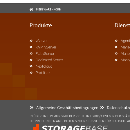
MEIN WARENKORB
Produkte
Diens
vServer
Agent
KVM vServer
Mana
Flat vServer
Mana
Dedicated Server
Mana
Nextcloud
Preisliste
Allgemeine Geschäftsbedingungen
Datenschutz
IN ÜBEREINSTIMMUNG MIT DER RICHTLINIE 2006/112/EG IN DER GEÄ
DIE PREISE IN DEN ANGEBOTEN SIND INKLUSIVE DER FÜR DEUTSCHL