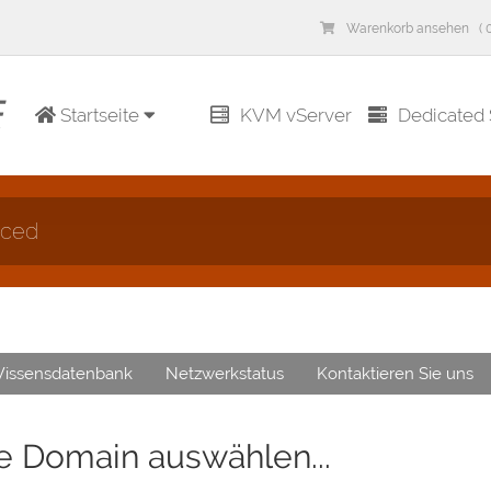
Warenkorb ansehen ( 0
Startseite
KVM vServer
Dedicated 
nced
issensdatenbank
Netzwerkstatus
Kontaktieren Sie uns
te Domain auswählen...