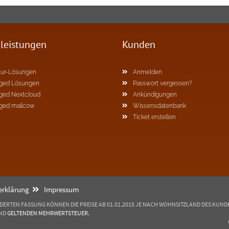
tleistungen
Kunden
ur-Lösungen
Anmelden
ged Lösungen
Passwort vergessen?
ged Nextcloud
Ankündigungen
ged mailcow
Wissensdatenbank
Ticket erstellen
erklärung
Impressum
NDERTEN FASSUNG KÖNNEN DIE PREISE AB 01.01.2015 JE NACH WOHNSITZLAND DES KUNDE
AND
GELTENDEN MEHRWERTSTEUER.