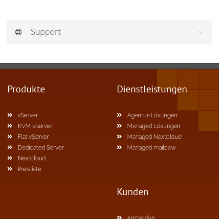
Support
Produkte
Dienstleistungen
vServer
Agentur-Lösungen
KVM vServer
Managed Lösungen
Flat vServer
Managed Nextcloud
Dedicated Server
Managed mailcow
Nextcloud
Preisliste
Kunden
Anmelden